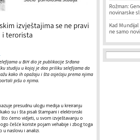
Rožman: Geno
novinarske s
jskim izvještajima se ne pravi
Kad Mundijal 
ne samo novi
 i terorista
Search f
Search
a
elefijama u BiH dio je publikacije Srđana
ku studiju u kojoj je dao priliku selefijama da
kažu kako ih opažaju i šta osjećaju prema njima
portali pišu o njima.
dokazuje presudnu ulogu medija u kreiranju
ko su i šta pisali štampa­ni i elektronski
što ćemo vidjeti, u svom izvještavanju o
ogo češće ko­riste pojam vehabije i zbog toga
 u naslovu i analizi.