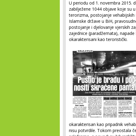
U periodu od 1. novembra 2015. d
zabilježene 1044 objave koje su u
terorizma, postojanje vehabijskih i
Islamske države u BiH, pravosudn
postojanje i djelovanje vjerskih z
zajednice (paradžemata), napade k
okarakterisani kao teroristički.
okarakterisan kao pripadnik vehabi
nisu potvrdile. Tokom preostala če