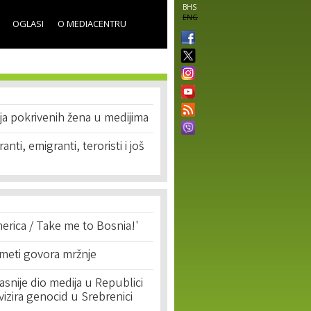
BHS
ENG
OGLASI
O MEDIACENTRU
ija pokrivenih žena u medijima
anti, emigranti, teroristi i još
erica / Take me to Bosnia!'
 meti govora mržnje
asnije dio medija u Republici
ivizira genocid u Srebrenici