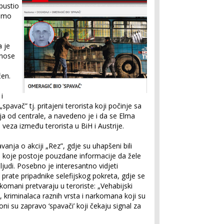
„pustio
samo
a
 je
znose
ćen.
i
spavač” tj. pritajeni terorista koji počinje sa
a od centrale, a navedeno je i da se Elma
na veza između terorista u BiH i Austrije.
tavanja o akciji „Rez”, gdje su uhapšeni bili
a koje postoje pouzdane informacije da žele
 ljudi. Posebno je interesant­no vidjeti
prate pripadnike selefij­skog pokreta, gdje se
rkomani pretvara­ju u teroriste: „Vehabijski
, krimi­nalaca raznih vrsta i narkomana koji su
i oni su zapravo ‘spavači’ koji čekaju signal za