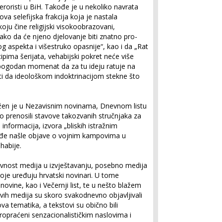
roristi u BiH. Takođe je u nekoliko navrata
nova selefijska frakcija koja je nastala
oju čine religijski visokoobrazovani,
i, tako da će njeno djelovanje biti znatno pro­
g aspekta i višestruko opasnije“, kao i da „Rat
ipima šerijata, vehabijski pokret neće više
ati pogodan momenat da za tu ideju ratuje na
ati da ideolo­škom indoktrinacijom stekne što
lježen je u Nezavisnim novinama, Dnevnom listu
to prenosili stavove takozvanih stručnjaka za
nformacija, izvora „bliskih is­tražnim
ođe našle objave o vojnim kampovima u
habije.
tivnost medija u izvještavanju, posebno medija
koje uređuju hrvat­ski novinari. U tome
ovine, kao i Večernji list, te u nešto blažem
 ovih medija su skoro svakodnevno objavljivali
va tematika, a tekstovi su obično bili
propraćeni senzacionalističkim naslovima i