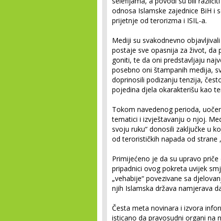
selefijama, a povodi su bili različi
odnosa Islamske zajednice BiH i s
prijetnje od terorizma i ISIL-a.
Mediji su svakodnevno objavljivali
postaje sve opasnija za život, da 
goniti, te da oni predstavljaju na
poseb­no oni štampanih medija, sv
doprinosili podizanju tenzija, čest
pojedina djela okarakterišu kao te
Tokom navedenog perioda, uočena 
tematici i izvještavanju o njoj. Me
svoju ruku“ donosili zaključke u k
od terorističkih napada od strane „
Primijećeno je da su upravo priče
pripadnici ovog pokreta uvijek sm
„vehabije“ povezivane sa djelovan
njih Islamska država namjerava da se
Česta meta novinara i izvora infor­m
isticano da pravosudni orga­ni na n