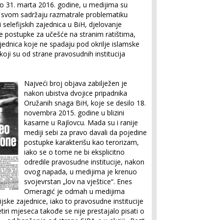
o 31. marta 2016. godine, u medijima su
 svom sadržaju razmatrale proble­matiku
 selefijskih zajednica u BiH, djelovanje
e postupke za učešće na stranim ratištima,
ajednica koje ne spadaju pod okrilje islamske
oji su od strane pravosudnih institucija
Najveći broj objava zabilježen je
nakon ubistva dvojice pripadnika
Oružanih snaga BiH, koje se desilo 18.
novembra 2015. godine u blizini
kasarne u Rajlovcu. Mada su i ranije
mediji sebi za pravo davali da pojedine
po­stupke karakterišu kao terorizam,
iako se o tome ne bi eksplicitno
odredile pravosudne institucije, nakon
ovog napada, u medijima je krenuo
svojevrstan „lov na vještice“. Enes
Omeragić je odmah u medi­jima
jske zajednice, iako to pravo­sudne institucije
tiri mjeseca takođe se nije prestajalo pisati o