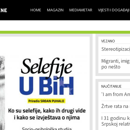
Skip to
main
HOME
MAGAZIN
MEDIAMETAR
VIJESTI I DOGAĐAJI
content
VEZANO
Stereotipizac
Migranti, imigr
po nešto
NAJČITANIJE
'I am from Am
Žrtve rata na
I 31 godinu k
Srpskoj relat