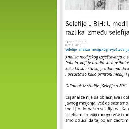
Selefije u BiH: U medi
razlika između selefija
Srđan Puhalo
07/11/2016
selefije
analiza medijskog izvještavanj
Analiza medijskog izvještavanja o s
Puhala, koji je uradio sociopsihološ
kažu ko su i šta su, građanima da 
i predstavio kako printani mediji i 
Odlomak iz studije „Selefije u BiH“
Cilj analize nije da objašnjava i 
javnog mnijenja, već da saznamo ka
mediji o domaćim selefijama. Kao 
selefijama mediji mnogo više i mn
smo odlučili da taj pojam zadržimo