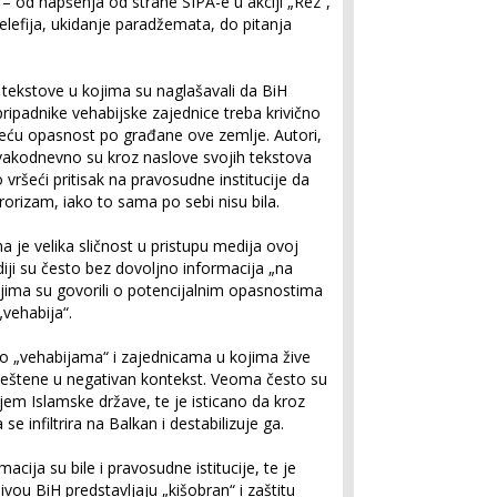
ti – od hapšenja od strane SIPA-e u akciji „Rez“,
elefija, ukidanje paradžemata, do pitanja
 tekstove u kojima su naglašavali da BiH
pripadnike vehabijske zajednice treba krivično
jveću opasnost po građane ove zemlje. Autori,
akodnevno su kroz naslove svojih teksto­va
o vršeći pritisak na pravosudne institucije da
rorizam, iako to sama po sebi nisu bila.
je velika sličnost u pristupu medija ovoj
diji su često bez dovoljno informacija „na
ojima su govorili o potencijalnim opasnostima
vehabi­ja“.
 o „vehabijama“ i zajednicama u kojima žive
ještene u negativan kon­tekst. Veoma često su
jem Islamske države, te je isticano da kroz
 in­filtrira na Balkan i destabilizuje ga.
acija su bile i pravosudne istitucije, te je
ivou BiH predstavljaju „kišobran“ i zaštitu