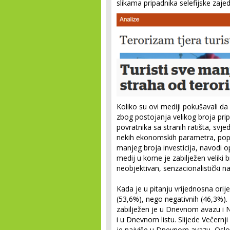
slikama pripadni­ka selefijske zajed
Koliko su ovi mediji pokušavali da
zbog postojanja velikog broja pripa
povratnika sa stranih ratišta, svj
nekih ekonomskih parametra, popu
manjeg broja investicija, navodi 
medij u kome je zabilježen veliki 
neobjektivan, senzacionalistički na
Kada je u pitanju vrijednosna orije
(53,6%), nego negativnih (46,3%).
zabilježen je u Dnevnom avazu i
i u Dnevnom listu. Slijede Večernji
je najviše u Dnevnom avazu, Oslob