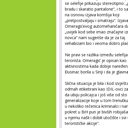
se selefije prikazuju stere­otipno: 
bradu i skaratio pantalone“, i to 
na osnovu izjava komšija koji
„pretpostvaljaju i smatraju“. Izjav
Omeragićevog auto­mehaničara da
„uvijek kod sebe imao značajne i
novca” nam sugeriše da je za taj
vehabizam bio i veoma dobro pla
Ne pravi se razlika između selefija 
terorista. Omeragić je opisan kao „
aktivnostima kada dobije naređenj
Đusinac bori­la u Siriji i da je glav
Slična situacija je bila i kod izvješ
odmah etiketirani kao IDIL-ovci z
da ubiju policajca i još više od sto
generalizacije koje u tom trenutku 
u nekoliko rečenica kriminalci i na
pokret u BiH pun je bivših robijaša
u njemu našli i dobili utočište i sv
terorističke akcije”.