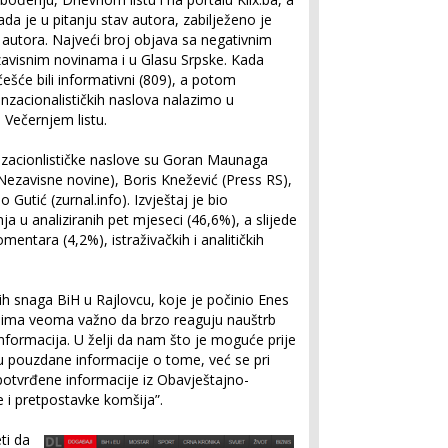
ada je u pitanju stav autora, zabilježeno je
autora. Najveći broj objava sa negativnim
avisnim novinama i u Glasu Srp­ske. Kada
ešće bili informativni (809), a potom
enzacionalističkih na­slova nalazimo u
Večernjem listu.
senzacionlističke naslove su Goran Maunaga
Nezavisne novine), Boris Knežević (Press RS),
o Gutić (zurnal.info). Izvještaj je bio
ja u analiziranih pet mjeseci (46,6%), a slijede
mentara (4,2%), istraživačkih i analitičkih
ih snaga BiH u Rajlovcu, koje je počinio Enes
jima veoma važno da brzo reaguju nauštrb
 informacija. U želji da nam što je moguće prije
ju pouzdane informacije o tome, već se pri
epotvrđene informacije iz Obavještajno-
e i pretpostavke komšija”.
ti da