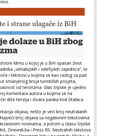
nice.
 stvore klimu u kojoj je u BiH opasan život
dnika „vehabijskih i selefijskih zajednica“, te
edoče i tekstovi u kojima se kao razlog za pad
t smanjenog broja turističkih posjeta,
opasnost od terorizma. Glas Srpske je ujedno
broj ko­mentara autora u kojima se na
čin diže tenzija i stvara panika kod čitalaca.
ntacija objava, nešto je veći broj neutralanih
 Najveći broj objava sa negativnim tekstovima
 Nezavisnim novinama, a potom u Glasu Srpske
 list, Dnevnik.ba i Press RS. Neutralnih tekstova
ođenju, Dnevnom listu i na portalu Klix.ba, a