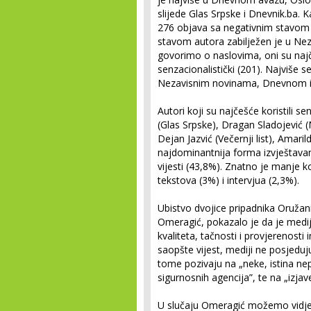
slijede Glas Srpske i Dnevnik.ba. K
276 objava sa negativnim stavom 
stavom autora zabilježen je u Nez
govorimo o naslovima, oni su najč
senzacionalistički (201). Najviše s
Nezavisnim novinama, Dnevnom i 
Autori koji su najčešće koristili 
(Glas Srpske), Dragan Sladojević (
Dejan Jazvić (Večernji list), Amarild
najdominantnija for­ma izvještavan
vijesti (43,8%). Znatno je manje ko
tekstova (3%) i intervjua (2,3%).
Ubistvo dvojice pripadnika Oružan
Omeragić, pokazalo je da je medi
kvaliteta, tačnosti i provjerenosti
saopšte vijest, mediji ne posjedu
tome pozivaju na „neke, isti­na n
sigurnosnih agencija”, te na „izjav
U slučaju Omeragić možemo vidje