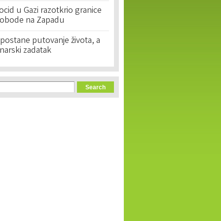
cid u Gazi razotkrio granice
lobode na Zapadu
postane putovanje života, a
narski zadatak
orm