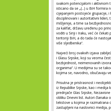
svakom potencijalom i aktivnom te
isticano da se „(...) u BiH formira 
cijepanjem postojeće grupacije, i k
disciplino­vani i autoritativni lider
mišljenije, a time sa bezbjednosno
za kalifat, državu uređenu po princ
voditi u Siriji i Iraku, već će ček
teritoriji BiH, a do tada će nastoj
više sljedbenika“.
Najveći broj ova­kvih izjava zabi
i Gla­su Srpske, koji su veoma čes
bezbjednost, neimenovanih izvora i
organima“. U medijima su se tak
kojima se, navodno, obučavaju ve
Prisutna je pristrasnost i neobjek
iz Republike Srpske, kao i medija 
prednjače Glas Srpske, Nezavisne n
obliku Dnevni list. Autori članaka
tekstove u kojima je razma­trana o
zastupljeni na naslovnici medija, 