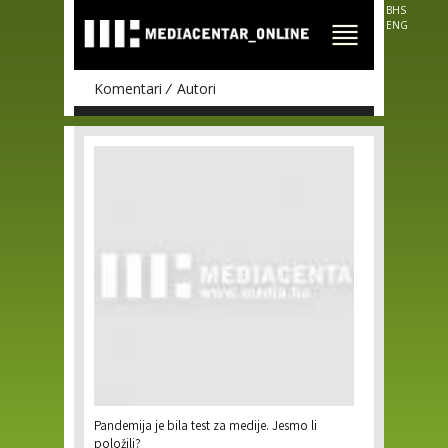
Skip to
BHS
main
ENG
content
Komentari
Autori
Pages
Pandemija je bila test za medije. Jesmo li
položili?