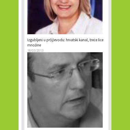
Izgubljeni u pr(ij)evodu: hrvatski kanal, treće lice
množine
18/03/2013