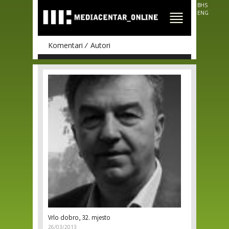
Skip to
BHS
main
ENG
content
Komentari
Autori
Pages
Vrlo dobro, 32. mjesto
26/03/2013