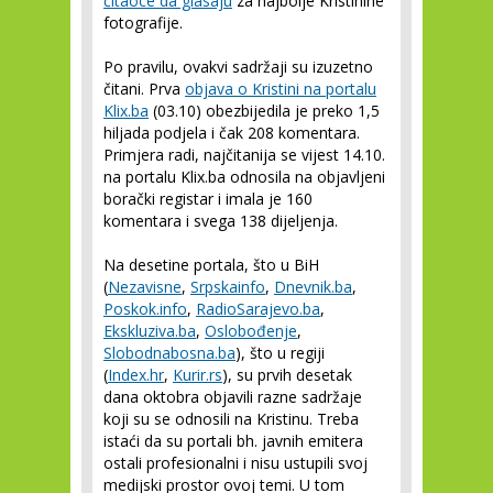
čitaoce da glasaju
za najbolje Kristinine
fotografije.
Po pravilu, ovakvi sadržaji su izuzetno
čitani. Prva
objava o Kristini na portalu
Klix.ba
(03.10) obezbijedila je preko 1,5
hiljada podjela i čak 208 komentara.
Primjera radi, najčitanija se vijest 14.10.
na portalu Klix.ba odnosila na objavljeni
borački registar i imala je 160
komentara i svega 138 dijeljenja.
Na desetine portala, što u BiH
(
Nezavisne
,
Srpskainfo
,
Dnevnik.ba
,
Poskok.info
,
RadioSarajevo.ba
,
Ekskluziva.ba
,
Oslobođenje
,
Slobodnabosna.ba
), što u regiji
(
Index.hr
,
Kurir.rs
), su prvih desetak
dana oktobra objavili razne sadržaje
koji su se odnosili na Kristinu. Treba
istaći da su portali bh. javnih emitera
ostali profesionalni i nisu ustupili svoj
medijski prostor ovoj temi. U tom