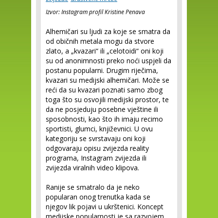
Izvor: Instagram profil Kristine Penava
Alhemičari su ljudi za koje se smatra da
od običnih metala mogu da stvore
zlato, a „kvazari“ ili „celotoidi“ oni koji
su od anonimnosti preko noći uspjeli da
postanu popularni. Drugim riječima,
kvazari su medijski alhemičari. Može se
reći da su kvazari poznati samo zbog
toga što su osvojili medijski prostor, te
da ne posjeduju posebne vještine ili
sposobnosti, kao što ih imaju recimo
sportisti, glumci, književnici. U ovu
kategoriju se svrstavaju oni koji
odgovaraju opisu zvijezda reality
programa, Instagram zvijezda ili
zvijezda viralnih video klipova.
Ranije se smatralo da je neko
popularan onog trenutka kada se
njegov lik pojavi u ukrštenici. Koncept
medijske popularnosti je sa razvojem