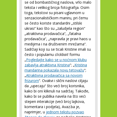
se od bombastičnog naslova, vrlo malo
teksta i velikog broja fotografija. Osim
toga, tekstovi su pisani uglavnom u
senzacionalističkom maniru, pri čemu
se često koriste standardni „stilski
ukrasi“ kao što su „zaludjela region“
„atraktivna prodavačica“, „fatalna
prodavačica“, „napravila je pravi haos u
medijima i na društvenim mrežama“.
Sadržaji koji su se ticali Kristine imali su
često i popularnu
clickbait
formu
„
Pogledajte kako se u noćnom klubu
zabavlja atraktivna Kristina
“; „
Kristina
mandarina pokazala novu tetovažu
“;
„
Atraktivna prodavačica sa novom
frizurom
“. Ovakvi i slični naslovi ciljaju
da „upecaju“ što veći broj korisnika,
kako bi oni kliknuli na sadržaj. Takođe,
kako bi se publika navela na što veći
stepen interakcije (veći broj lajkova,
komentara i podjela), Avaz.ba je,
naprimjer, u
jednom tekstu pozvao