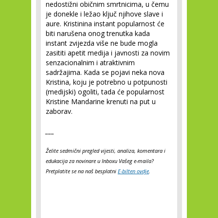
nedostižni običnim smrtnicima, u čemu
je donekle i ležao ključ njihove slave i
aure. Kristinina instant popularnost će
biti narušena onog trenutka kada
instant zvijezda više ne bude mogla
zasititi apetit medija i javnosti za novim
senzacionalnim i atraktivnim
sadržajima. Kada se pojavi neka nova
Kristina, koju je potrebno u potpunosti
(medijski) ogoliti, tada će popularnost
Kristine Mandarine krenuti na put u
zaborav.
___
Želite sedmični pregled vijesti, analiza, komentara i
edukacija za novinare u Inboxu Vašeg e-maila?
Pretplatite se na naš besplatni
E-bilten ovdje
.