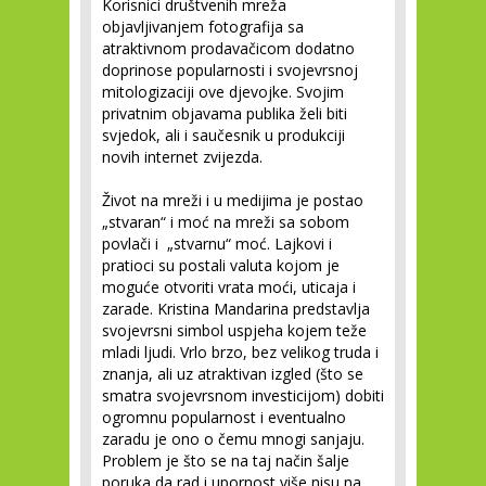
Korisnici društvenih mreža
objavljivanjem fotografija sa
atraktivnom prodavačicom dodatno
doprinose popularnosti i svojevrsnoj
mitologizaciji ove djevojke. Svojim
privatnim objavama publika želi biti
svjedok, ali i saučesnik u produkciji
novih internet zvijezda.
Život na mreži i u medijima je postao
„stvaran“ i moć na mreži sa sobom
povlači i „stvarnu“ moć. Lajkovi i
pratioci su postali valuta kojom je
moguće otvoriti vrata moći, uticaja i
zarade. Kristina Mandarina predstavlja
svojevrsni simbol uspjeha kojem teže
mladi ljudi. Vrlo brzo, bez velikog truda i
znanja, ali uz atraktivan izgled (što se
smatra svojevrsnom investicijom) dobiti
ogromnu popularnost i eventualno
zaradu je ono o čemu mnogi sanjaju.
Problem je što se na taj način šalje
poruka da rad i upornost više nisu na