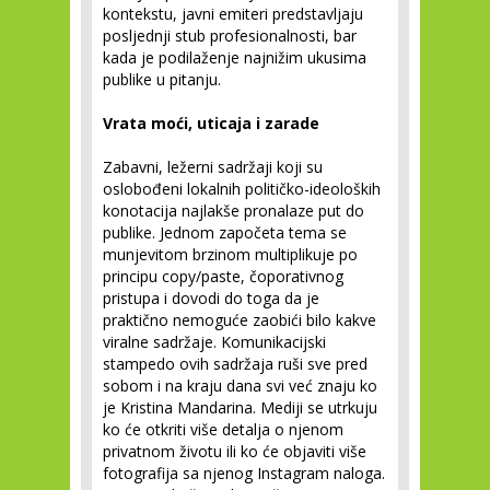
kontekstu, javni emiteri predstavljaju
posljednji stub profesionalnosti, bar
kada je podilaženje najnižim ukusima
publike u pitanju.
Vrata moći, uticaja i zarade
Zabavni, ležerni sadržaji koji su
oslobođeni lokalnih političko-ideoloških
konotacija najlakše pronalaze put do
publike. Jednom započeta tema se
munjevitom brzinom multiplikuje po
principu copy/paste, čoporativnog
pristupa i dovodi do toga da je
praktično nemoguće zaobići bilo kakve
viralne sadržaje. Komunikacijski
stampedo ovih sadržaja ruši sve pred
sobom i na kraju dana svi već znaju ko
je Kristina Mandarina. Mediji se utrkuju
ko će otkriti više detalja o njenom
privatnom životu ili ko će objaviti više
fotografija sa njenog Instagram naloga.