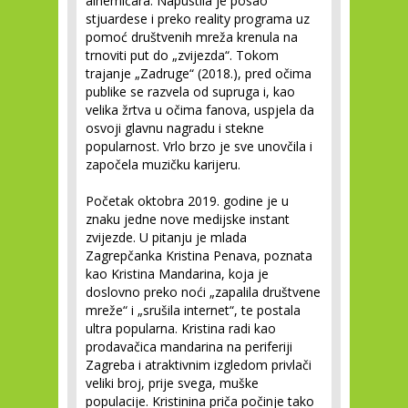
alhemičara. Napustila je posao
stjuardese i preko reality programa uz
pomoć društvenih mreža krenula na
trnoviti put do „zvijezda“. Tokom
trajanje „Zadruge“ (2018.), pred očima
publike se razvela od supruga i, kao
velika žrtva u očima fanova, uspjela da
osvoji glavnu nagradu i stekne
popularnost. Vrlo brzo je sve unovčila i
započela muzičku karijeru.
Početak oktobra 2019. godine je u
znaku jedne nove medijske instant
zvijezde. U pitanju je mlada
Zagrepčanka Kristina Penava, poznata
kao Kristina Mandarina, koja je
doslovno preko noći „zapalila društvene
mreže“ i „srušila internet“, te postala
ultra popularna. Kristina radi kao
prodavačica mandarina na periferiji
Zagreba i atraktivnim izgledom privlači
veliki broj, prije svega, muške
populacije. Kristinina priča počinje tako