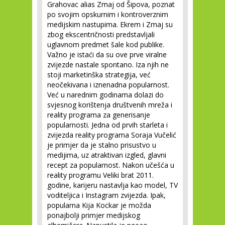
Grahovac alias Zmaj od Šipova, poznat
po svojim opskurnim i kontroverznim
medijskim nastupima. Ekrem i Zmaj su
zbog ekscentričnosti predstavljali
uglavnom predmet šale kod publike.
Važno je istaći da su ove prve viralne
zvijezde nastale spontano. Iza njih ne
stoji marketinška strategija, već
neočekivana i iznenadna popularnost.
Već u narednim godinama dolazi do
svjesnog korištenja društvenih mreža i
reality programa za generisanje
popularnosti. Jedna od prvih starleta i
zvijezda reality programa Soraja Vučelić
je primjer da je stalno prisustvo u
medijima, uz atraktivan izgled, glavni
recept za popularnost. Nakon učešća u
reality programu Veliki brat 2011.
godine, karijeru nastavlja kao model, TV
voditeljica i Instagram zvijezda. Ipak,
popularna Kija Kockar je možda
ponajbolji primjer medijskog