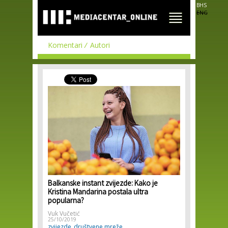
Skip to
BHS
main
ENG
content
Komentari
Autori
Balkanske instant zvijezde: Kako je
Kristina Mandarina postala ultra
popularna?
Vuk Vučetić
25/10/2019
zvijezde
društvene mreže