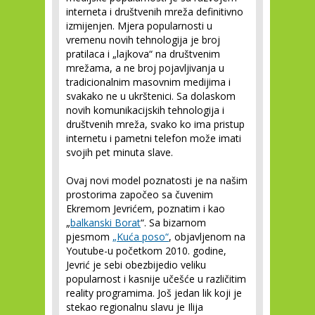
interneta i društvenih mreža definitivno
izmijenjen. Mjera popularnosti u
vremenu novih tehnologija je broj
pratilaca i „lajkova“ na društvenim
mrežama, a ne broj pojavljivanja u
tradicionalnim masovnim medijima i
svakako ne u ukrštenici. Sa dolaskom
novih komunikacijskih tehnologija i
društvenih mreža, svako ko ima pristup
internetu i pametni telefon može imati
svojih pet minuta slave.
Ovaj novi model poznatosti je na našim
prostorima započeo sa čuvenim
Ekremom Jevrićem, poznatim i kao
„
balkanski Borat
“. Sa bizarnom
pjesmom
„Kuća poso“
, objavljenom na
Youtube-u početkom 2010. godine,
Jevrić je sebi obezbijedio veliku
popularnost i kasnije učešće u različitim
reality programima. Još jedan lik koji je
stekao regionalnu slavu je Ilija