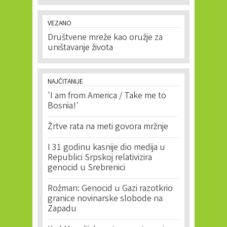
VEZANO
Društvene mreže kao oružje za
uništavanje života
NAJČITANIJE
'I am from America / Take me to
Bosnia!'
Žrtve rata na meti govora mržnje
I 31 godinu kasnije dio medija u
Republici Srpskoj relativizira
genocid u Srebrenici
Rožman: Genocid u Gazi razotkrio
granice novinarske slobode na
Zapadu