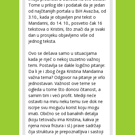
Tome u prilog ide i podatak da je jedan
od najčitanijih portala u BiH Avaz.ba, od
3.10., kada je objavljen prvi tekst o
Mandarini, do 14. 10., posvetio čak 16
tekstova o Kristini, što znači da je svaki
dan u prosjeku objavljeno više od
jednog teksta.
Ovo se dešava samo u situacijama
kada je riječ o nekoj izuzetno važnoj
temi. Postavlja se dakle logično pitanje:
Da li je i zbog čega Kristina Mandarina
važna tema? Odgovor na pitanje je vrlo
jednostavan. Važnost ove teme se
ogleda u tome što donosi čitanost, a
samim tim i veći profit. Mediji neće
ostaviti na miru neku temu sve dok ne
iscrpe svu moguću korist koju mogu
imati. Obično se od banalnih detalja
(koju tetovažu ima Kristina, kakva je
njena nova frizura i sl.) prave sadržaji
čija struktura je prepoznatljiva i sastoji