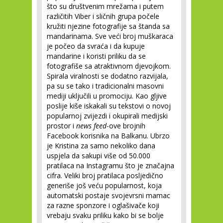
što su društvenim mrežama i putem
različitih Viber i sličnih grupa počele
kružiti njezine fotografije sa štanda sa
mandarinama. Sve veći broj muškaraca
je počeo da svraća i da kupuje
mandarine i koristi priliku da se
fotografiše sa atraktivnom djevojkom.
Spirala viralnosti se dodatno razvijala,
pa su se tako i tradicionalni masovni
mediji uključili u promociju. Kao gljive
poslije kiše iskakali su tekstovi o novoj
popularnoj zvijezdi i okupirali medijski
prostor i
news feed
-ove brojnih
Facebook korisnika na Balkanu. Ubrzo
je Kristina za samo nekoliko dana
uspjela da sakupi više od 50.000
pratilaca na Instagramu što je značajna
cifra. Veliki broj pratilaca posljedično
generiše još veću popularnost, koja
automatski postaje svojevrsni mamac
za razne sponzore i oglašivače koji
vrebaju svaku priliku kako bi se bolje