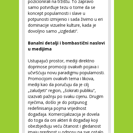
pozicionirali na tržištu. To zapravo
samo potvrđuje tezu o tome da se
koncept popularnosti i slave u
potpunosti izmijenio i sada živimo u eri
dominacije vizuelne kulture, kada je
dovoljno samo „izgledati“.
Banalni detalji i bombastični naslovi
u medijima
Ustupajući prostor, mediji direktno
doprinose promociji ovakvih pojava i
učvršćuju novu paradigmu popularnosti.
Promocijom ovakvih tema i likova,
mediji kao da poručuju da je cilj
„zaludjeti“ region, „šokirati publiku“,
izazvati pažnju po svaku cijenu. Drugim
riječima, došlo je do potpunog
redefinisanja pojma vrijednost
događaja. Komercijalizacija je dovela
do toga da oni akteri ili događaji koji
obezbjeđuju veću čitanost i gledanost
imaju prednost u odnosu na sve ostalo.