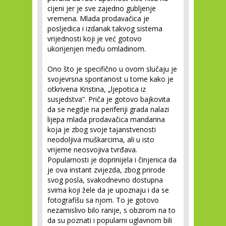
cijeni jer je sve zajedno gubljenje
vremena. Mlada prodavačica je
posljedica i izdanak takvog sistema
vrijednosti koji je već gotovo
ukorijenjen među omladinom.
Ono što je specifično u ovom slučaju je
svojevrsna spontanost u tome kako je
otkrivena Kristina, „ljepotica iz
susjedstva“. Priča je gotovo bajkovita
da se negdje na periferiji grada nalazi
lijepa mlada prodavačica mandarina
koja je zbog svoje tajanstvenosti
neodoljiva muškarcima, ali u isto
vrijeme neosvojiva tvrđava.
Popularnosti je doprinijela i činjenica da
je ova instant zvijezda, zbog prirode
svog posla, svakodnevno dostupna
svima koji žele da je upoznaju i da se
fotografišu sa njom. To je gotovo
nezamislivo bilo ranije, s obzirom na to
da su poznati i popularni uglavnom bili