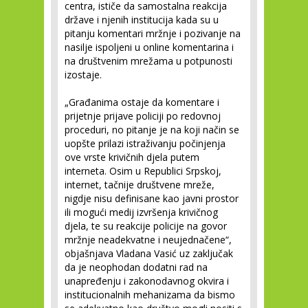
centra, ističe da samostalna reakcija
države i njenih institucija kada su u
pitanju komentari mržnje i pozivanje na
nasilje ispoljeni u online komentarina i
na društvenim mrežama u potpunosti
izostaje.
„Građanima ostaje da komentare i
prijetnje prijave policiji po redovnoj
proceduri, no pitanje je na koji način se
uopšte prilazi istraživanju počinjenja
ove vrste krivičnih djela putem
interneta. Osim u Republici Srpskoj,
internet, tačnije društvene mreže,
nigdje nisu definisane kao javni prostor
ili mogući medij izvršenja krivičnog
djela, te su reakcije policije na govor
mržnje neadekvatne i neujednačene“,
objašnjava Vladana Vasić uz zaključak
da je neophodan dodatni rad na
unapređenju i zakonodavnog okvira i
institucionalnih mehanizama da bismo