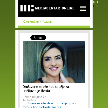
Skip to
BHS
main
ENG
content
Komentari
Autori
Društvene mreže kao oružje za
uništavanje života
Belma Buljubašić
10/10/2019
društvene mreže
dezinformacije
govor
mržnje
linč
sloboda govora