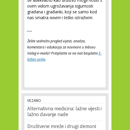
se adekvatno kao društvo mogli nositi s
ovim vidom ugrožavanja sigurnosti
građana i građanki, koji se samo kod
nas smatra
novim
i
teško istraživim
.
___
Želite sedmični pregled vijesti, analiza,
komentara i edukacija za novinare u Inboxu
Vašeg e-maila? Pretplatite se na naš besplatni
E-
bilten ovdje
.
VEZANO
Alternativna medicina: lažne vijesti i
lažno davanje nade
Društvene mreže i drugi demoni