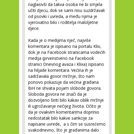
naglasivši da takva osoba ne bi smjela
učiti djecu, dok se sami nisu suzdržavali
od psovki i uvreda, a među njima je
vjerovatno bilo i roditelja maloljetne
djece.
Kada je o medijima riječ, najviše
komentara je ispisano na portalu Klix,
dok je na Facebook stranicama vodećih
medija (prvenstveno na Facebook
stranici Dnevnog avaza i Klixa) ispisano
na hiljade komentara. Većina ih je
sadržavala govor mržnje, što nam
ponovo pokazuje da većina građana
BiH ne shvata pojam slobode govora.
Sloboda govora ne znači da je
dozvoljeno širiti bilo kakav oblik mržnje
ili ugrožavanje nečijeg života. Očito je
da je ovakvim komentarima doprinio
nedostatak bilo kakve sankcije za
napisane uvrede, a s čim se susrećemo
svakodnevno, što je građanima dalo