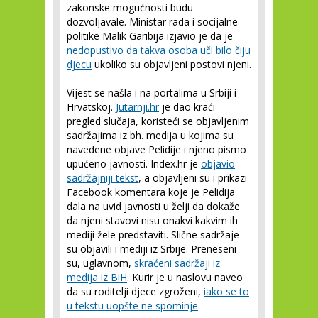
zakonske mogućnosti budu
dozvoljavale. Ministar rada i socijalne
politike Malik Garibija izjavio je da je
nedopustivo da takva osoba uči bilo čiju
djecu
ukoliko su objavljeni postovi njeni.
Vijest se našla i na portalima u Srbiji i
Hrvatskoj.
Jutarnji.hr
je dao kraći
pregled slučaja, koristeći se objavljenim
sadržajima iz bh. medija u kojima su
navedene objave Pelidije i njeno pismo
upućeno javnosti. Index.hr je
objavio
sadržajniji tekst
, a objavljeni su i prikazi
Facebook komentara koje je Pelidija
dala na uvid javnosti u želji da dokaže
da njeni stavovi nisu onakvi kakvim ih
mediji žele predstaviti. Slične sadržaje
su objavili i mediji iz Srbije. Preneseni
su, uglavnom,
skraćeni sadržaji iz
medija iz BiH
. Kurir je u naslovu naveo
da su roditelji djece zgroženi,
iako se to
u tekstu uopšte ne spominje
.