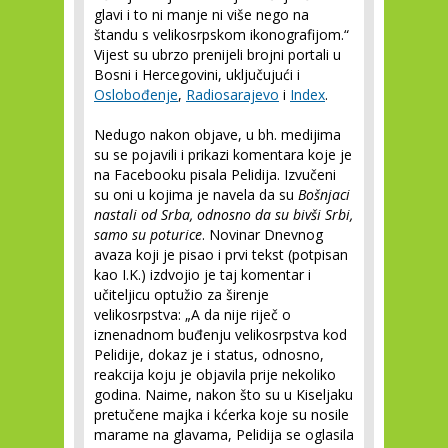
glavi i to ni manje ni više nego na
štandu s velikosrpskom ikonografijom.“
Vijest su ubrzo prenijeli brojni portali u
Bosni i Hercegovini, uključujući i
Oslobođenje
,
Radiosarajevo
i
Index
.
Nedugo nakon objave, u bh. medijima
su se pojavili i prikazi komentara koje je
na Facebooku pisala Pelidija. Izvučeni
su oni u kojima je navela da su
Bošnjaci
nastali od Srba, odnosno da su bivši Srbi,
samo su poturice
. Novinar Dnevnog
avaza koji je pisao i prvi tekst (potpisan
kao I.K.) izdvojio je taj komentar i
učiteljicu optužio za širenje
velikosrpstva: „A da nije riječ o
iznenadnom buđenju velikosrpstva kod
Pelidije, dokaz je i status, odnosno,
reakcija koju je objavila prije nekoliko
godina. Naime, nakon što su u Kiseljaku
pretučene majka i kćerka koje su nosile
marame na glavama, Pelidija se oglasila