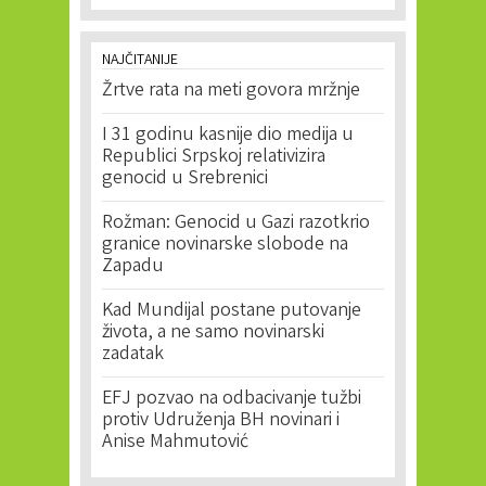
NAJČITANIJE
Žrtve rata na meti govora mržnje
I 31 godinu kasnije dio medija u
Republici Srpskoj relativizira
genocid u Srebrenici
Rožman: Genocid u Gazi razotkrio
granice novinarske slobode na
Zapadu
Kad Mundijal postane putovanje
života, a ne samo novinarski
zadatak
EFJ pozvao na odbacivanje tužbi
protiv Udruženja BH novinari i
Anise Mahmutović