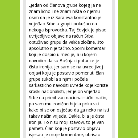
„Jedan od članova grupe kojeg ja ne
znam lično i ne znam ništa o njemu
osim da je iz Sarajeva konstantno je
vrijeđao Srbe u grupi i pokušao da
nekoga isprovocira. Taj čovjek je pisao
uvrijedljive objave na račun Srba,
optuživao grupu da veliča zločine, što
apsolutno nije tačno. Sporni komentar
koji je dospio u medije, a u kojem
navodim da su Bošnjaci poturice je
čista ironija, jer sam se na uvredljivoj
objavi koju je postavio pomenuti član
grupe sukobila s njim i počela
sarkastično navoditi uvrede koje koriste
srpski nacionalisti, jer je on vrijeđao
Srbe na primitivan nacionalistički način,
pa sam mu ironično htjela pokazati
kako bi se on osjećao da ga neko na isti
takav način vrijeđa. Dakle, bila je čista
ironija. To nisu moji stavovi, to je van
pameti. Član koji je postavio objavu
isjekao je moje komentare, obrisao