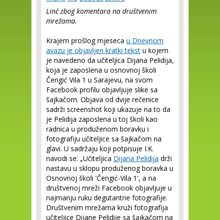
Linč zbog komentara na društvenim
mrežama.
Krajem prošlog mjeseca
u Dnevnom
avazu je objavljen kratki tekst
u kojem
je navedeno da učiteljica Dijana Pelidija,
koja je zaposlena u osnovnoj školi
Čengić Vila 1 u Sarajevu, na svom
Facebook profilu objavljuje slike sa
šajkačom. Objava od dvije rečenice
sadrži screenshot koji ukazuje na to da
je Pelidija zaposlena u toj školi kao
radnica u produženom boravku i
fotografiju učiteljice sa šajkačom na
glavi. U sadržaju koji potpisuje I.K.
navodi se: „Učiteljica
Dijana Pelidija
drži
nastavu u sklopu produženog boravka u
Osnovnoj školi 'Čengić-Vila 1', a na
društvenoj mreži Facebook objavljuje u
najmanju ruku degutantne fotografije.
Društvenim mrežama kruži fotografija
učiteljice Dijane Pelidije sa šajkačom na