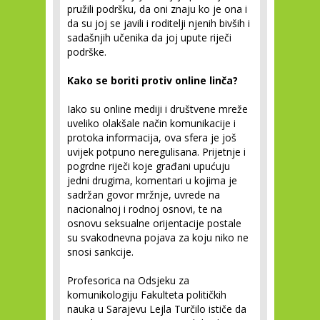
pružili podršku, da oni znaju ko je ona i
da su joj se javili i roditelji njenih bivših i
sadašnjih učenika da joj upute riječi
podrške.
Kako se boriti protiv online linča?
Iako su online mediji i društvene mreže
uveliko olakšale način komunikacije i
protoka informacija, ova sfera je još
uvijek potpuno neregulisana. Prijetnje i
pogrdne riječi koje građani upućuju
jedni drugima, komentari u kojima je
sadržan govor mržnje, uvrede na
nacionalnoj i rodnoj osnovi, te na
osnovu seksualne orijentacije postale
su svakodnevna pojava za koju niko ne
snosi sankcije.
Profesorica na Odsjeku za
komunikologiju Fakulteta političkih
nauka u Sarajevu Lejla Turčilo ističe da