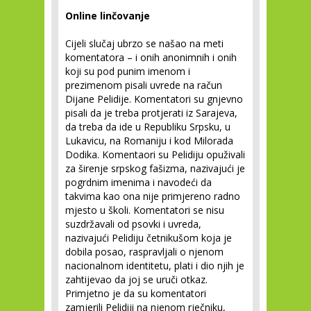
Online linčovanje
Cijeli slučaj ubrzo se našao na meti
komentatora – i onih anonimnih i onih
koji su pod punim imenom i
prezimenom pisali uvrede na račun
Dijane Pelidije. Komentatori su gnjevno
pisali da je treba protjerati iz Sarajeva,
da treba da ide u Republiku Srpsku, u
Lukavicu, na Romaniju i kod Milorada
Dodika. Komentaori su Pelidiju opuživali
za širenje srpskog fašizma, nazivajući je
pogrdnim imenima i navodeći da
takvima kao ona nije primjereno radno
mjesto u školi. Komentatori se nisu
suzdržavali od psovki i uvreda,
nazivajući Pelidiju četnikušom koja je
dobila posao, raspravljali o njenom
nacionalnom identitetu, plati i dio njih je
zahtijevao da joj se uruči otkaz.
Primjetno je da su komentatori
zamjerili Pelidiji na njenom rječniku,