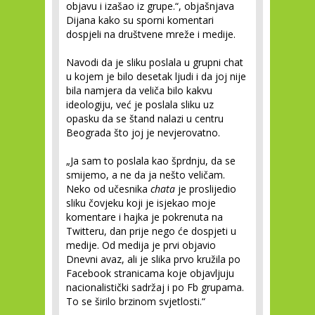
objavu i izašao iz grupe.“, objašnjava
Dijana kako su sporni komentari
dospjeli na društvene mreže i medije.
Navodi da je sliku poslala u grupni chat
u kojem je bilo desetak ljudi i da joj nije
bila namjera da veliča bilo kakvu
ideologiju, već je poslala sliku uz
opasku da se štand nalazi u centru
Beograda što joj je nevjerovatno.
„Ja sam to poslala kao šprdnju, da se
smijemo, a ne da ja nešto veličam.
Neko od učesnika
chata
je proslijedio
sliku čovjeku koji je isjekao moje
komentare i hajka je pokrenuta na
Twitteru, dan prije nego će dospjeti u
medije. Od medija je prvi objavio
Dnevni avaz, ali je slika prvo kružila po
Facebook stranicama koje objavljuju
nacionalistički sadržaj i po Fb grupama.
To se širilo brzinom svjetlosti.“