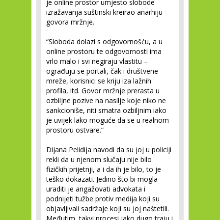
je online prostor umjesto slobode
izražavanja suštinski kreirao anarhiju
govora mržnje.
“Sloboda dolazi s odgovornošću, a u
online prostoru te odgovornosti ima
vrlo malo i svi negiraju vlastitu –
ograđuju se portali, čak i društvene
mreže, korisnici se kriju iza lažnih
profila, itd. Govor mržnje prerasta u
ozbiljne pozive na nasilje koje niko ne
sankcioniše, niti smatra ozbiljnim iako
je uvijek lako moguće da se u realnom
prostoru ostvare.“
Dijana Pelidija navodi da su joj u policiji
rekli da u njenom slučaju nije bilo
fizičkih prijetnji, a i da ih je bilo, to je
teško dokazati. Jedino što bi mogla
uraditi je angažovati advokata i
podnijeti tužbe protiv medija koji su
objavljivali sadržaje koji su joj naštetili.
Međutim, takvi procesi jako dugo traju i