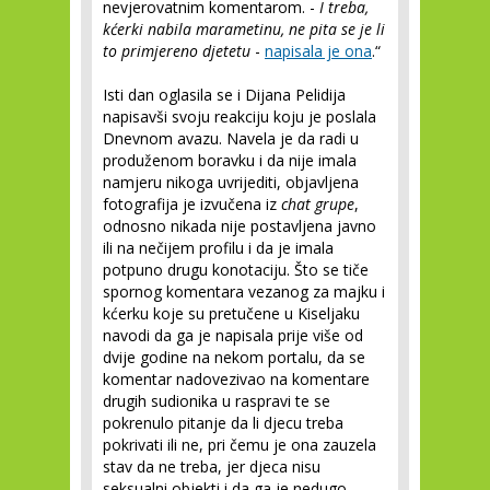
nevjerovatnim komentarom. -
I treba,
kćerki nabila marametinu, ne pita se je li
to primjereno djetetu
-
napisala je ona
.“
Isti dan oglasila se i Dijana Pelidija
napisavši svoju reakciju koju je poslala
Dnevnom avazu. Navela je da radi u
produženom boravku i da nije imala
namjeru nikoga uvrijediti, objavljena
fotografija je izvučena iz
chat grupe
,
odnosno nikada nije postavljena javno
ili na nečijem profilu i da je imala
potpuno drugu konotaciju. Što se tiče
spornog komentara vezanog za majku i
kćerku koje su pretučene u Kiseljaku
navodi da ga je napisala prije više od
dvije godine na nekom portalu, da se
komentar nadovezivao na komentare
drugih sudionika u raspravi te se
pokrenulo pitanje da li djecu treba
pokrivati ili ne, pri čemu je ona zauzela
stav da ne treba, jer djeca nisu
seksualni objekti i da ga je nedugo