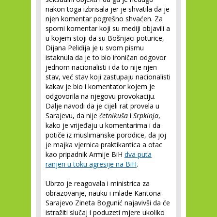
nakon toga izbrisala jer je shvatila da je
njen komentar pogrešno shvaćen. Za
sporni komentar koji su mediji objavili a
u kojem stoji da su Bošnjaci poturice,
Dijana Pelidija je u svom pismu
istaknula da je to bio ironičan odgovor
jednom nacionalisti i da to nije njen
stav, već stav koji zastupaju nacionalisti
kakav je bio i komentator kojem je
odgovorila na njegovu provokaciju.
Dalje navodi da je cijeli rat provela u
Sarajevu, da nije
četnikuša
i
Srpkinja
,
kako je vrijeđaju u komentarima i da
potiče iz muslimanske porodice, da joj
je majka vjernica praktikantica a otac
kao pripadnik Armije BiH
dva puta
ranjen u toku agresije na BiH
.
Ubrzo je reagovala i ministrica za
obrazovanje, nauku i mlade Kantona
Sarajevo Zineta Bogunić najavivši da će
istražiti slučaj i poduzeti mjere ukoliko