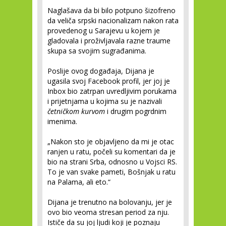
Naglašava da bi bilo potpuno šizofreno
da veliča srpski nacionalizam nakon rata
provedenog u Sarajevu u kojem je
gladovala i proživljavala razne traume
skupa sa svojim sugrađanima.
Poslije ovog događaja, Dijana je
ugasila svoj Facebook profil, jer joj je
Inbox bio zatrpan uvredljivim porukama
i prijetnjama u kojima su je nazivali
četničkom kurvom
i drugim pogrdnim
imenima.
„Nakon sto je objavljeno da mi je otac
ranjen u ratu, počeli su komentari da je
bio na strani Srba, odnosno u Vojsci RS.
To je van svake pameti, Bošnjak u ratu
na Palama, ali eto.“
Dijana je trenutno na bolovanju, jer je
ovo bio veoma stresan period za nju.
Ističe da su joj ljudi koji je poznaju