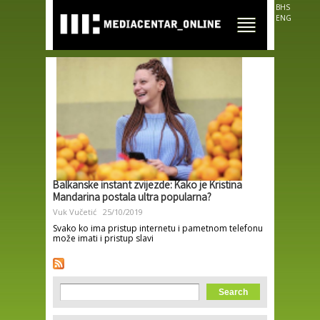
Skip to
BHS
main
ENG
content
Balkanske instant zvijezde: Kako je Kristina
Mandarina postala ultra popularna?
Vuk Vučetić
25/10/2019
Svako ko ima pristup internetu i pametnom telefonu
može imati i pristup slavi
Search form
Search