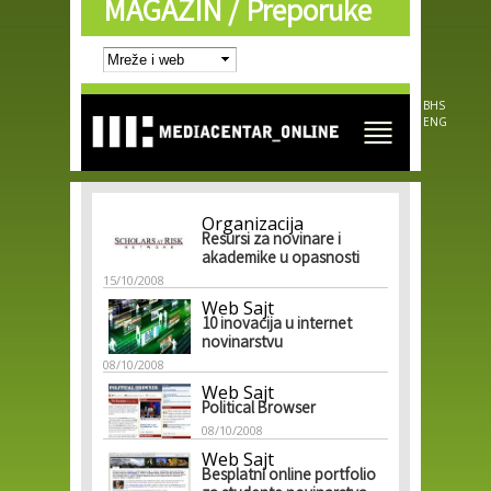
MAGAZIN /
Preporuke
Skip to
main
content
BHS
ENG
Organizacija
Resursi za novinare i
akademike u opasnosti
15/10/2008
Web Sajt
10 inovacija u internet
novinarstvu
08/10/2008
Web Sajt
Political Browser
08/10/2008
Web Sajt
Besplatni online portfolio