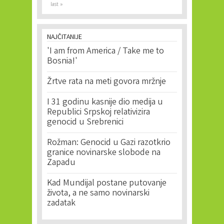
last »
NAJČITANIJE
'I am from America / Take me to
Bosnia!'
Žrtve rata na meti govora mržnje
I 31 godinu kasnije dio medija u
Republici Srpskoj relativizira
genocid u Srebrenici
Rožman: Genocid u Gazi razotkrio
granice novinarske slobode na
Zapadu
Kad Mundijal postane putovanje
života, a ne samo novinarski
zadatak