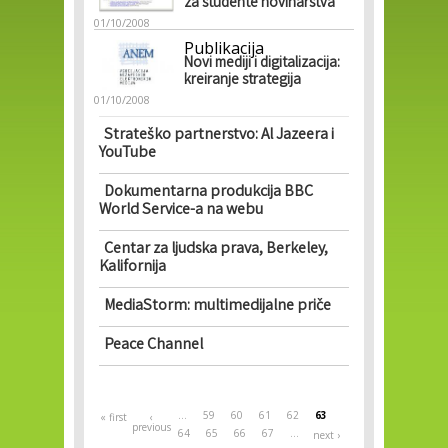
za studente novinarstva
01/10/2008
Publikacija
Novi mediji i digitalizacija:
kreiranje strategija
01/10/2008
Strateško partnerstvo: Al Jazeera i
YouTube
Dokumentarna produkcija BBC
World Service-a na webu
Centar za ljudska prava, Berkeley,
Kalifornija
MediaStorm: multimedijalne priče
Peace Channel
Pages
…
59
60
61
62
63
« first
‹
previous
64
65
66
67
…
next ›