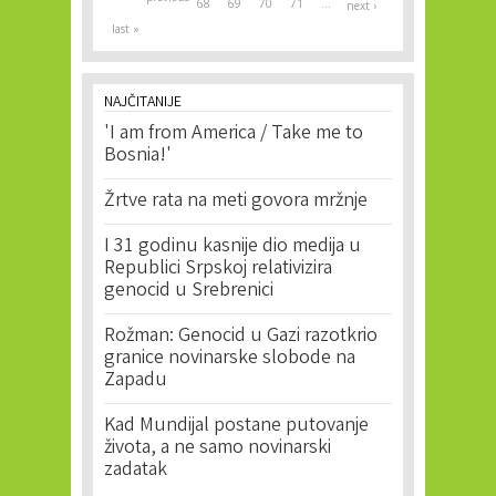
68
69
70
71
…
next ›
last »
NAJČITANIJE
'I am from America / Take me to
Bosnia!'
Žrtve rata na meti govora mržnje
I 31 godinu kasnije dio medija u
Republici Srpskoj relativizira
genocid u Srebrenici
Rožman: Genocid u Gazi razotkrio
granice novinarske slobode na
Zapadu
Kad Mundijal postane putovanje
života, a ne samo novinarski
zadatak