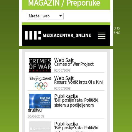
MAGAZIN /
Preporuke
Skip to
main
content
BHS
ENG
Web Sajt
Crimes of War Project
02/07/2008
Web Sajt
Resurs: Vodič kroz OI u Kini
02/07/2008
Publikacija
'BiH poslije rata: Politički
sistem u podijeljenom
društvu'
30/06/2008
Publikacija
'BiH poslije rata: Politički