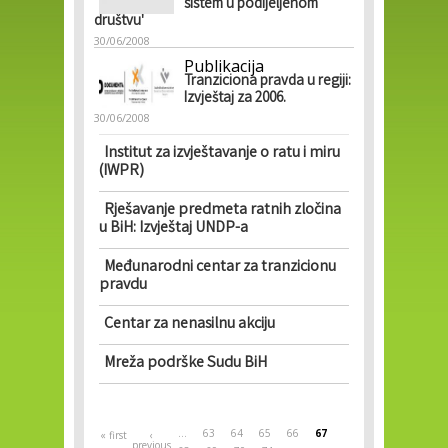
sistem u podijeljenom
društvu'
30/06/2008
Publikacija
Tranziciona pravda u regiji:
Izvještaj za 2006.
30/06/2008
Institut za izvještavanje o ratu i miru
(IWPR)
Rješavanje predmeta ratnih zločina
u BiH: Izvještaj UNDP-a
Međunarodni centar za tranzicionu
pravdu
Centar za nenasilnu akciju
Mreža podrške Sudu BiH
Pages
…
63
64
65
66
67
« first
‹
previous