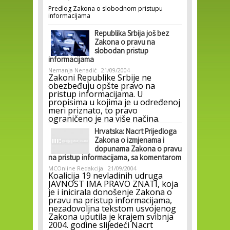
Predlog Zakona o slobodnom pristupu
informacijama
Republika Srbija još bez
Zakona o pravu na
slobodan pristup
informacijama
Nemanja Nenadić
21/09/2004
Zakoni Republike Srbije ne
obezbeđuju opšte pravo na
pristup informacijama. U
propisima u kojima je u određenoj
meri priznato, to pravo
ograničeno je na više načina.
Hrvatska: Nacrt Prijedloga
Zakona o izmjenama i
dopunama Zakona o pravu
na pristup informacijama, sa komentarom
MCOnline Redakcija
21/09/2004
Koalicija 19 nevladinih udruga
JAVNOST IMA PRAVO ZNATI, koja
je i inicirala donošenje Zakona o
pravu na pristup informacijama,
nezadovoljna tekstom usvojenog
Zakona uputila je krajem svibnja
2004. godine slijedeći Nacrt