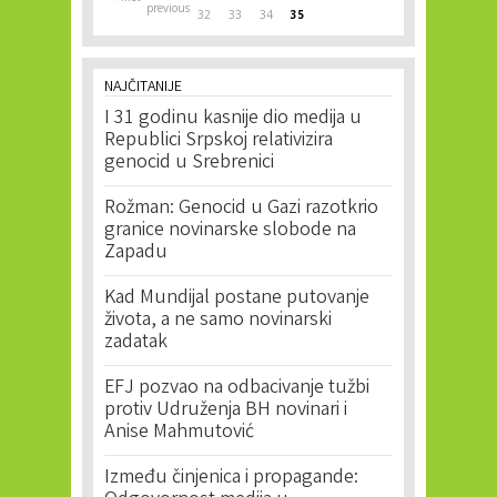
previous
32
33
34
35
NAJČITANIJE
I 31 godinu kasnije dio medija u
Republici Srpskoj relativizira
genocid u Srebrenici
Rožman: Genocid u Gazi razotkrio
granice novinarske slobode na
Zapadu
Kad Mundijal postane putovanje
života, a ne samo novinarski
zadatak
EFJ pozvao na odbacivanje tužbi
protiv Udruženja BH novinari i
Anise Mahmutović
Između činjenica i propagande: