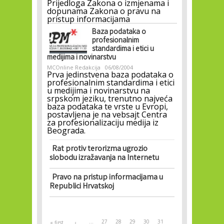
Prijedloga Zakona o izmjenama i
dopunama Zakona o pravu na
pristup informacijama
Baza podataka o
profesionalnim
standardima i etici u
medijima i novinarstvu
MCOnline Redakcija
06/08/2004
Prva jedinstvena baza podataka o
profesionalnim standardima i etici
u medijima i novinarstvu na
srpskom jeziku, trenutno najveća
baza podataka te vrste u Evropi,
postavljena je na vebsajt Centra
za profesionalizaciju medija iz
Beograda.
Rat protiv terorizma ugrozio
slobodu izražavanja na Internetu
Pravo na pristup informacijama u
Republici Hrvatskoj
Pages
…
27
28
29
30
31
« first
‹