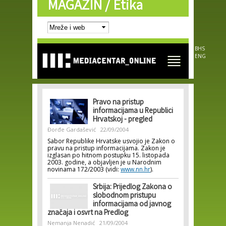
MAGAZIN /
Etika
Skip to
main
content
BHS
ENG
Pravo na pristup
informacijama u Republici
Hrvatskoj - pregled
Đorđe Gardašević
22/09/2004
Sabor Republike Hrvatske usvojio je Zakon o
pravu na pristup informacijama. Zakon je
izglasan po hitnom postupku 15. listopada
2003. godine, a objavljen je u Narodnim
novinama 172/2003 (vidi:
www.nn.hr
).
Srbija: Prijedlog Zakona o
slobodnom pristupu
informacijama od javnog
značaja i osvrt na Predlog
Nemanja Nenadić
21/09/2004