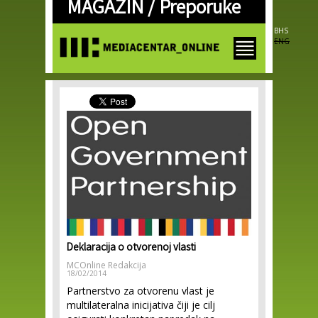
MAGAZIN /
Preporuke
Skip to
main
content
BHS
ENG
Deklaracija o otvorenoj vlasti
MCOnline Redakcija
18/02/2014
Partnerstvo za otvorenu vlast je
multilateralna inicijativa čiji je cilj