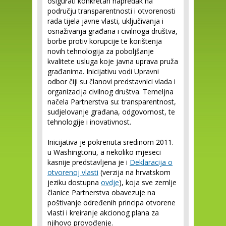
osigurati konkretan napredak na
području transparentnosti i otvorenosti
rada tijela javne vlasti, uključivanja i
osnaživanja građana i civilnoga društva,
borbe protiv korupcije te korištenja
novih tehnologija za poboljšanje
kvalitete usluga koje javna uprava pruža
građanima. Inicijativu vodi Upravni
odbor čiji su članovi predstavnici vlada i
organizacija civilnog društva. Temeljna
načela Partnerstva su: transparentnost,
sudjelovanje građana, odgovornost, te
tehnologije i inovativnost.
Inicijativa je pokrenuta sredinom 2011.
u Washingtonu, a nekoliko mjeseci
kasnije predstavljena je i
Deklaracija o
otvorenoj vlasti
(verzija na hrvatskom
jeziku dostupna
ovdje
), koja sve zemlje
članice Partnerstva obavezuje na
poštivanje određenih principa otvorene
vlasti i kreiranje akcionog plana za
njihovo provođenje.