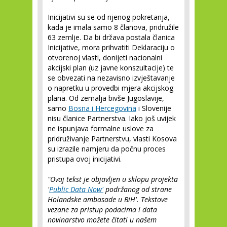
Inicijativi su se od njenog pokretanja,
kada je imala samo 8 članova, pridružile
63 zemlje. Da bi država postala članica
Inicijative, mora prihvatiti Deklaraciju o
otvorenoj vlasti, donijeti nacionalni
akcijski plan (uz javne konszultacije) te
se obvezati na nezavisno izvještavanje
o napretku u provedbi mjera akcijskog
plana. Od zemalja bivše Jugoslavije,
samo
Bosna i Hercegovina
i Slovenije
nisu članice Partnerstva. Iako još uvijek
ne ispunjava formalne uslove za
pridruživanje Partnerstvu, vlasti Kosova
su izrazile namjeru da počnu proces
pristupa ovoj inicijativi.
"Ovaj tekst je objavljen u sklopu projekta
'
Public Data Now'
podržanog od strane
Holandske ambasade u BiH'. Tekstove
vezane za pristup podacima i data
novinarstvo možete čitati u našem