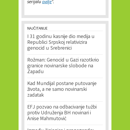
serijalu
ovdje
".
NAJČITANIJE
I 31 godinu kasnije dio medija u
Republici Srpskoj relativizira
genocid u Srebrenici
Rožman: Genocid u Gazi razotkrio
granice novinarske slobode na
Zapadu
Kad Mundijal postane putovanje
života, a ne samo novinarski
zadatak
EFJ pozvao na odbacivanje tužbi
protiv Udruženja BH novinari i
Anise Mahmutović