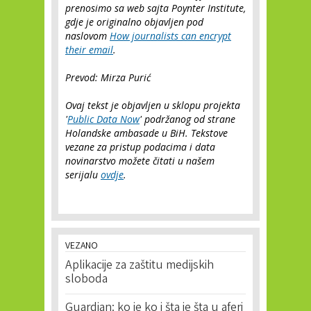
prenosimo sa web sajta Poynter Institute,
gdje je originalno objavljen pod
naslovom
How journalists can encrypt
their email
.
Prevod: Mirza Purić
Ovaj tekst je objavljen u sklopu projekta
'
Public Data Now
' podržanog od strane
Holandske ambasade u BiH. Tekstove
vezane za pristup podacima i data
novinarstvo možete čitati u našem
serijalu
ovdje
.
VEZANO
Aplikacije za zaštitu medijskih
sloboda
Guardian: ko je ko i šta je šta u aferi