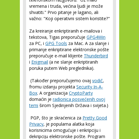
vremena i truda, većina ljudi je može
shvatiti." Prvo pitanje je lagano, ali
važno: "Koji operativni sistem koristite?"
Za kreiranje enkriptiranih e-mailova i
tekstova, Tigas preporučuje
GPG4Win
za PC, i
GPG Tools
za Mac. A za slanje i
primanje enkriptirane elektronske pošte
preporučuje e-mail klijente
Thunderbird
i
Enigmail
(a ne slanje enkriptiranih
poruka putem Web preglednika).
(Također preporučujemo ovaj
vodič
,
fromu izdanju projekta
Security In-A-
Box
. A organizacija
CryptoParty
domaćin je
radionica posvećenih ovoj
temi
širom Sjedinjenih Država i svijeta.)
PGP, što je skraćenica za
Pretty Good
Privacy
, je popularna alatka koja
korisnicima omogućuje i enkripciju i
dekripciju elektronske pošte. Program