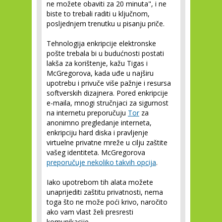
ne možete obaviti za 20 minuta", i ne
biste to trebali raditi u ključnom,
posljednjem trenutku u pisanju priče.
Tehnologija enkripcije elektronske
pošte trebala bi u budućnosti postati
lakša za korištenje, kažu Tigas i
McGregorova, kada uđe u najširu
upotrebu i privuče više pažnje i resursa
softverskih dizajnera. Pored enkripcije
e-maila, mnogi stručnjaci za sigurnost
na internetu preporučuju
Tor
za
anonimno pregledanje interneta,
enkripciju hard diska i pravljenje
virtuelne privatne mreže u cilju zaštite
vašeg identiteta. McGregorova
preporučuje nekoliko takvih opcija
.
Iako upotrebom tih alata možete
unaprijediti zaštitu privatnosti, nema
toga što ne može poći krivo, naročito
ako vam vlast želi presresti
komunikacije.