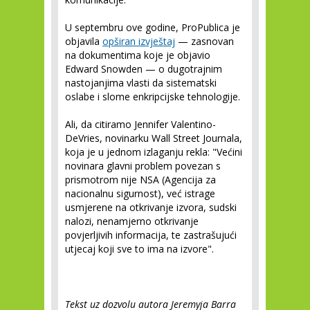
U septembru ove godine, ProPublica je
objavila
opširan izvještaj
— zasnovan
na dokumentima koje je objavio
Edward Snowden — o dugotrajnim
nastojanjima vlasti da sistematski
oslabe i slome enkripcijske tehnologije.
Ali, da citiramo Jennifer Valentino-
DeVries, novinarku Wall Street Journala,
koja je u jednom izlaganju rekla: "Većini
novinara glavni problem povezan s
prismotrom nije NSA (Agencija za
nacionalnu sigurnost), već istrage
usmjerene na otkrivanje izvora, sudski
nalozi, nenamjerno otkrivanje
povjerljivih informacija, te zastrašujući
utjecaj koji sve to ima na izvore".
Tekst uz dozvolu autora Jeremyja Barra