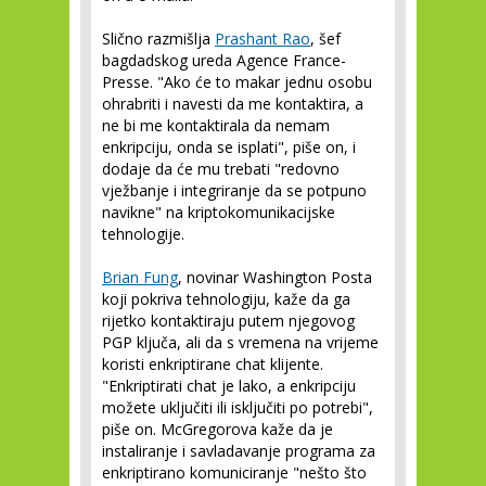
Slično razmišlja
Prashant Rao
, šef
bagdadskog ureda Agence France-
Presse. "Ako će to makar jednu osobu
ohrabriti i navesti da me kontaktira, a
ne bi me kontaktirala da nemam
enkripciju, onda se isplati", piše on, i
dodaje da će mu trebati "redovno
vježbanje i integriranje da se potpuno
navikne" na kriptokomunikacijske
tehnologije.
Brian Fung
, novinar Washington Posta
koji pokriva tehnologiju, kaže da ga
rijetko kontaktiraju putem njegovog
PGP ključa, ali da s vremena na vrijeme
koristi enkriptirane chat klijente.
"Enkriptirati chat je lako, a enkripciju
možete uključiti ili isključiti po potrebi",
piše on. McGregorova kaže da je
instaliranje i savladavanje programa za
enkriptirano komuniciranje "nešto što