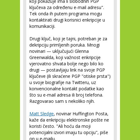
koji pokazuje ima li slobodnih PGP
ključeva za određenu e-mail adresu".
Tek onda ih putem programa mogu
kontaktirati drugi korisnici enkripcije u
komunikaciji.
Drugi ključ, koji je tajni, potreban je za
dekripciju primljenih poruka. Mnogi
novinari — uključujući Glenna
Greenwalda, koji važnost enkripcije
vjerovatno shvata bolje nego bilo ko
drugi — postavljaju link na svoje PGP
ključeve (ili skraćene PGP "otiske prsta")
u svoje biografije na Twitteru, uz
konvencionalne kontakt podatke kao
što su e-mail adresa ili broj telefona.
Razgovarao sam s nekoliko njih.
Matt Sledge
, novinar Huffington Posta,
kaže da enkripciju elektronske pošte ne
koristi često. "Ali hoću da moji
potencijalni izvori imaju tu opciju", piše
on u e-mailu.