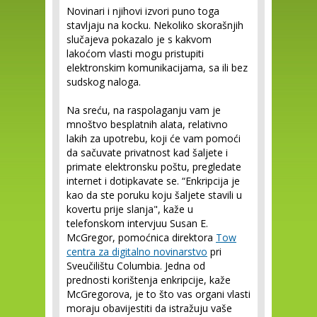
Novinari i njihovi izvori puno toga
stavljaju na kocku. Nekoliko skorašnjih
slučajeva pokazalo je s kakvom
lakoćom vlasti mogu pristupiti
elektronskim komunikacijama, sa ili bez
sudskog naloga.
Na sreću, na raspolaganju vam je
mnoštvo besplatnih alata, relativno
lakih za upotrebu, koji će vam pomoći
da sačuvate privatnost kad šaljete i
primate elektronsku poštu, pregledate
internet i dotipkavate se. “Enkripcija je
kao da ste poruku koju šaljete stavili u
kovertu prije slanja", kaže u
telefonskom intervjuu Susan E.
McGregor, pomoćnica direktora
Tow
centra za digitalno novinarstvo
pri
Sveučilištu Columbia. Jedna od
prednosti korištenja enkripcije, kaže
McGregorova, je to što vas organi vlasti
moraju obavijestiti da istražuju vaše