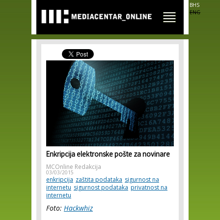
Skip to
BHS
main
ENG
content
Enkripcija elektronske pošte za novinare
MCOnline Redakcija
03/03/2015
enkripcija
zaštita podataka
sigurnost na
internetu
sigurnost podataka
privatnost na
internetu
Foto:
Hackwhiz