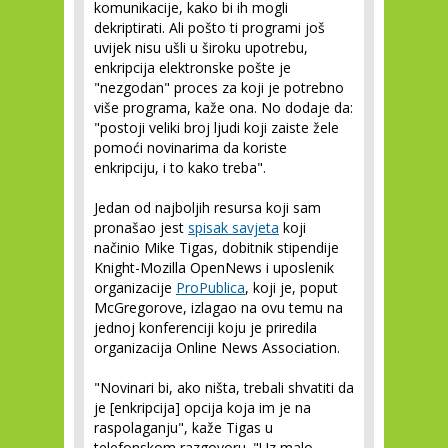
komunikacije, kako bi ih mogli
dekriptirati. Ali pošto ti programi još
uvijek nisu ušli u široku upotrebu,
enkripcija elektronske pošte je
"nezgodan" proces za koji je potrebno
više programa, kaže ona. No dodaje da:
"postoji veliki broj ljudi koji zaiste žele
pomoći novinarima da koriste
enkripciju, i to kako treba".
Jedan od najboljih resursa koji sam
pronašao jest
spisak savjeta
koji
načinio Mike Tigas, dobitnik stipendije
Knight-Mozilla OpenNews i uposlenik
organizacije
ProPublica
, koji je, poput
McGregorove, izlagao na ovu temu na
jednoj konferenciji koju je priredila
organizacija Online News Association.
"Novinari bi, ako ništa, trebali shvatiti da
je [enkripcija] opcija koja im je na
raspolaganju", kaže Tigas u
telefonskom razgovoru. "Uz malo