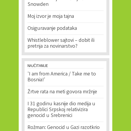
Snowden
Moj izvor je moja tajna
Osiguravanje podataka
Whistleblower sajtovi – dobit ili
pretnja za novinarstvo?
NAJČITANIJE
'I am from America / Take me to
Bosnia!'
Žrtve rata na meti govora mržnje
I 31 godinu kasnije dio medija u
Republici Srpskoj relativizira
genocid u Srebrenici
Rožman: Genocid u Gazi razotkrio