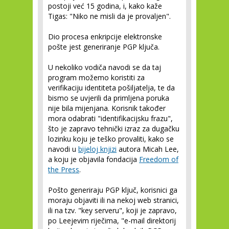
postoji već 15 godina, i, kako kaže
Tigas: "Niko ne misli da je provaljen".
Dio procesa enkripcije elektronske
pošte jest generiranje PGP ključa.
U nekoliko vodiča navodi se da taj
program možemo koristiti za
verifikaciju identiteta pošiljatelja, te da
bismo se uvjerili da primljena poruka
nije bila mijenjana. Korisnik također
mora odabrati "identifikacijsku frazu",
što je zapravo tehnički izraz za dugačku
lozinku koju je teško provaliti, kako se
navodi u
bijeloj knjizi
autora Micah Lee,
a koju je objavila fondacija
Freedom of
the Press
.
Pošto generiraju PGP ključ, korisnici ga
moraju objaviti ili na nekoj web stranici,
ili na tzv. "key serveru", koji je zapravo,
po Leejevim riječima, "e-mail direktorij