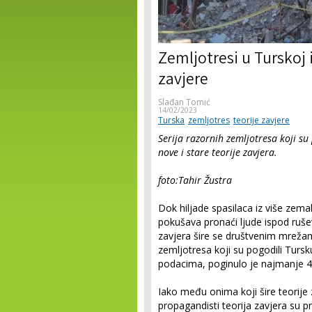
Zemljotresi u Turskoj i
zavjere
Slađan Tomić
14/02/2023
Turska
zemljotres
teorije zavjere
Serija razornih zemljotresa koji su
nove i stare teorije zavjera.
foto:Tahir Žustra
Dok hiljade spasilaca iz više zemal
pokušava pronaći ljude ispod ruševin
zavjera šire se društvenim mrežama
zemljotresa koji su pogodili Tursku
podacima, poginulo je najmanje 41
Iako među onima koji šire teorije 
propagandisti teorija zavjera su p