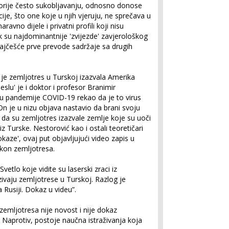
 teorije često sukobljavanju, odnosno donose
ije, što one koje u njih vjeruju, ne sprečava u
ravno dijele i privatni profili koji nisu
k su najdominantnije 'zvijezde' zavjerološkog
najčešće prve prevode sadržaje sa drugih
 je zemljotres u Turskoj izazvala Amerika
slu' je i doktor i profesor Branimir
ku pandemije COVID-19 rekao da je to virus
n je u nizu objava nastavio da brani svoju
 da su zemljotres izazvale zemlje koje su uoči
 Turske. Nestorović kao i ostali teoretičari
kaze', ovaj put objavljujući video zapis u
akon zemljotresa.
vetlo koje vidite su laserski zraci iz
ivaju zemljotrese u Turskoj. Razlog je
Rusiji. Dokaz u videu”.
zemljotresa nije novost i nije dokaz
 Naprotiv, postoje naučna istraživanja koja