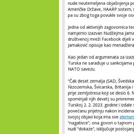
nude neutemeljena objašnjenja po
Američke Države, HAARP sistem, il
pa su zbog toga povukle svoje os
Jedna od aktivnijih zagovornica te
namjerno izazvan Nudžejma Jamak
društvenoj mreži Facebook dijeli 
Jamaković opisuje kao menadžera, 
Kao jedan od argumenata za izaziv
Turska ne sarađuje u sankcijama pr
NATO savezu.
“Čak deset zemalja (SAD, Švedska, 
Nizozemska, Švicarska, Britanija i
prije zemljotresa koji se desio 6.
spominjali njih devet) su privreme
Turskoj 2. 2. 2023. godine i izdal
povećanu prijetnju nakon incidenat
svojoj objavi koja ima sve
element
“nagativce”, ona govori o tajnom 
nudi “dokaze”, isključuje postojanje