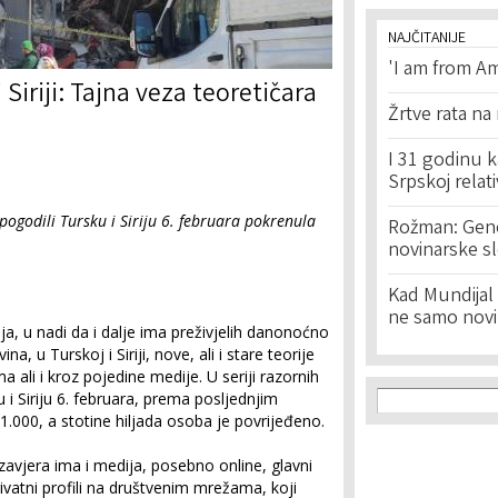
NAJČITANIJE
'I am from Am
 Siriji: Tajna veza teoretičara
Žrtve rata na
I 31 godinu k
Srpskoj relat
 pogodili Tursku i Siriju 6. februara pokrenula
Rožman: Geno
novinarske s
Kad Mundijal 
ne samo novi
ja, u nadi da i dalje ima preživjelih danonoćno
a, u Turskoj i Siriji, nove, ali i stare teorije
 ali i kroz pojedine medije. U seriji razornih
Search f
Search
 i Siriju 6. februara, prema posljednjim
.000, a stotine hiljada osoba je povrijeđeno.
zavjera ima i medija, posebno online, glavni
rivatni profili na društvenim mrežama, koji