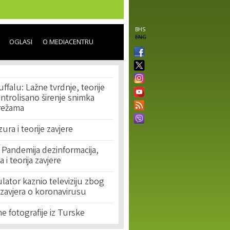
BHS
ENG
OGLASI
O MEDIACENTRU
ffalu: Lažne tvrdnje, teorije
ontrolisano širenje snimka
režama
ura i teorije zavjere
 Pandemija dezinformacija,
a i teorija zavjere
ulator kaznio televiziju zbog
a zavjera o koronavirusu
žne fotografije iz Turske