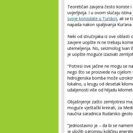
Teoretičari zavjera često koriste i 
uvjerljivija. I u ovom slučaju istin
svoje konzulate u Turskoj
, ali se
napada nakon spaljivanja Kur’ana
Neki od stručnjaka iz ove oblasti o
zavjere uopšte ni ne trebaju kome
utemeljenja. No, seizmolog Ivan B
je uopšte moguće izazvati zemljo
“Potresi ove jačine ne mogu se nam
nego što se proizvede na cijelom
hidrogenska bomba može uzrokova
lokalno, u krugu od desetak kilome
udaljenosti više od hiljadu kilomet
Objašnjenje zašto zemljotresi magn
moguće vještački kreirati, za Med
naučna saradnica Rudarsko-geolo
“Jednostavno je – da bi se namer
je uložiti ogromnu količinu energi