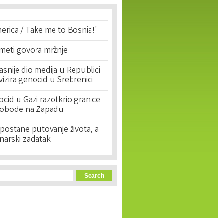
erica / Take me to Bosnia!'
 meti govora mržnje
asnije dio medija u Republici
ivizira genocid u Srebrenici
cid u Gazi razotkrio granice
lobode na Zapadu
postane putovanje života, a
narski zadatak
orm