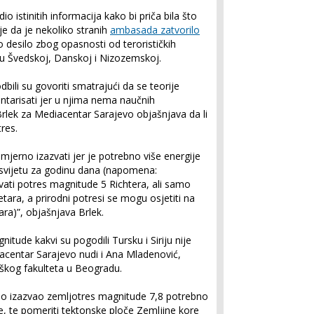
dio istinitih informacija kako bi priča bila što
a je da je nekoliko stranih
ambasada zatvorilo
 to desilo zbog opasnosti od terorističkih
 u Švedskoj, Danskoj i Nizozemskoj.
dbili su govoriti smatrajući da se teorije
ntarisati jer u njima nema naučnih
rlek za Mediacentar Sarajevo objašnjava da li
tres.
jerno izazvati jer je potrebno više energije
 svijetu za godinu dana (napomena:
ti potres magnitude 5 Richtera, ali samo
tara, a prirodni potresi se mogu osjetiti na
ara)”, objašnjava Brlek.
itude kakvi su pogodili Tursku i Siriju nije
iacentar Sarajevo nudi i Ana Mladenović,
škog fakulteta u Beogradu.
no izazvao zemljotres magnitude 7,8 potrebno
je, te pomeriti tektonske ploče Zemljine kore