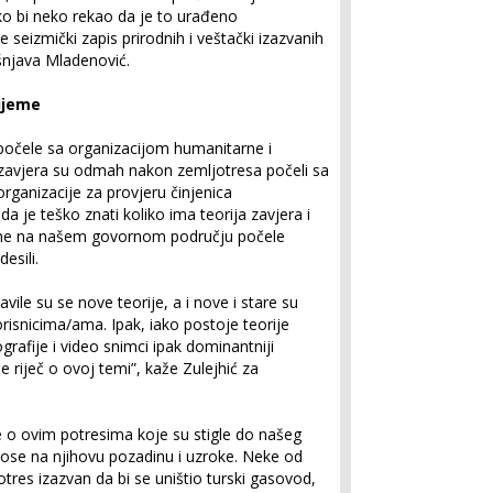
iko bi neko rekao da je to urađeno
 seizmički zapis prirodnih i veštački izazvanih
ašnjava Mladenović.
rijeme
počele sa organizacijom humanitarne i
 zavjera su odmah nakon zemljotresa počeli sa
organizacije za provjeru činjenica
a je teško znati koliko ima teorija zavjera i
e one na našem govornom području počele
desili.
ile su se nove teorije, a i nove i stare su
risnicima/ama. Ipak, iako postoje teorije
grafije i video snimci ipak dominantniji
 riječ o ovoj temi”, kaže Zulejhić za
e o ovim potresima koje su stigle do našeg
se na njihovu pozadinu i uzroke. Neke od
otres izazvan da bi se uništio turski gasovod,