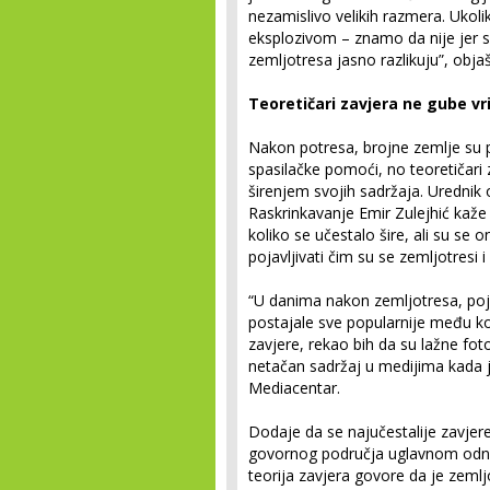
nezamislivo velikih razmera. Ukol
eksplozivom – znamo da nije jer se
zemljotresa jasno razlikuju”, obj
Teoretičari zavjera ne gube v
Nakon potresa, brojne zemlje su 
spasilačke pomoći, no teoretičari
širenjem svojih sadržaja. Urednik 
Raskrinkavanje Emir Zulejhić kaže d
koliko se učestalo šire, ali su s
pojavljivati čim su se zemljotresi i 
“U danima nakon zemljotresa, pojav
postajale sve popularnije među ko
zavjere, rekao bih da su lažne foto
netačan sadržaj u medijima kada je
Mediacentar.
Dodaje da se najučestalije zavjer
govornog područja uglavnom odno
teorija zavjera govore da je zemlj