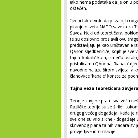
iako nema podataka da je on u potp
oštećen.
“Jedni tako tvrde da je za njih od
pitanju osveta NATO saveza za Tur
Savez. Neki od teoretičara, pokloni
te su doslovno proslavili ovu traged
predstavljaju je kao uništavanje i
Qanon sljedbenici/e, kojih je sve v
tajna 'kabala' koja, između ostalo
pristalicama QAnona, 'kabala' dje
navodno nalaze širom svijeta, a ko
članovi/ce 'kabale' koriste za pod
Tajna veza teoretičara zavjer
Teorije zavjere prate sva veća deš
Različite teorije su se širile i tok
drugog većeg događaja. Kada je ri
sve one su vrlo slične - događaje 
skrivenog plana tajnih vladara svij
provjerljive informacije.