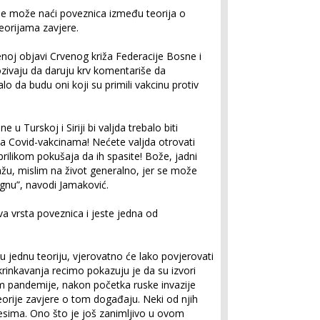
se može naći poveznica između teorija o
eorijama zavjere.
enoj objavi Crvenog križa Federacije Bosne i
zivaju da daruju krv komentariše da
alo da budu oni koji su primili vakcinu protiv
 u Turskoj i Siriji bi valjda trebalo biti
na Covid-vakcinama! Nećete valjda otrovati
prilikom pokušaja da ih spasite! Bože, jadni
ažu, mislim na život generalno, jer se može
nu”, navodi Jamaković.
a vrsta poveznica i jeste jedna od
 jednu teoriju, vjerovatno će lako povjerovati
krinkavanja recimo pokazuju je da su izvori
tokom pandemije, nakon početka ruske invazije
teorije zavjere o tom događaju. Neki od njih
tresima. Ono što je još zanimljivo u ovom