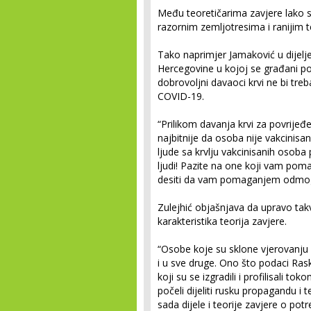
Među teoretičarima zavjere lako 
razornim zemljotresima i ranijim t
Tako naprimjer Jamaković u dijelj
Hercegovine u kojoj se građani po
dobrovoljni davaoci krvi ne bi treb
COVID-19.
“Prilikom davanja krvi za povrijeđene
najbitnije da osoba nije vakcinisa
ljude sa krvlju vakcinisanih osoba 
ljudi! Pazite na one koji vam pom
desiti da vam pomaganjem odmog
Zulejhić objašnjava da upravo takv
karakteristika teorija zavjere.
“Osobe koje su sklone vjerovanju u
i u sve druge. Ono što podaci Ras
koji su se izgradili i profilisali 
počeli dijeliti rusku propagandu i 
sada dijele i teorije zavjere o po