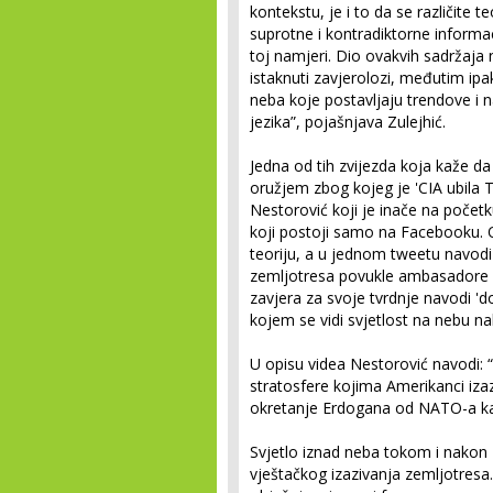
kontekstu, je i to da se različite
suprotne i kontradiktorne informac
toj namjeri. Dio ovakvih sadržaja na
istaknuti zavjerolozi, međutim ipa
neba koje postavljaju trendove i 
jezika”, pojašnjava Zulejhić.
Jedna od tih zvijezda koja kaže da
oružjem zbog kojeg je 'CIA ubila Te
Nestorović koji je inače na počet
koji postoji samo na Facebooku. O
teoriju, a u jednom tweetu navodi
zemljotresa povukle ambasadore iz
zavjera za svoje tvrdnje navodi 'do
kojem se vidi svjetlost na nebu n
U opisu videa Nestorović navodi: “S
stratosfere kojima Amerikanci izaz
okretanje Erdogana od NATO-a ka 
Svjetlo iznad neba tokom i nakon 
vještačkog izazivanja zemljotresa.