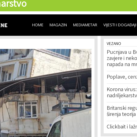
arstvo
Skip to
main
content
HOME
MAGAZIN
MEDIAMETAR
VIJESTI I DOGAĐAJI
VEZANO
Pucnjava u Bu
zavjere i nek
napada na m
Poplave, cenz
Korona virus:
nadriljekarstv
Britanski reg
širenja teorij
Clickbait i la