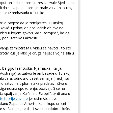
put onih da su zemljotres izazvale Sjedinjene
i da su zapadne zemlje znale za zemljotres,
oblje iz ambasada u Turskoj.
orije zavjere da je zemljotres u Turskoj
ović u jednoj od posljednih objava na
video u kojem govori Saša Borojević, kojeg
poduzetnika i aktivistu.
anje zemljotresa u videu se navodi i to što
otiv Rusije iako je druga najjača vojna sila u
Belgija, Francuska, Njemačka, Italija,
 Australija) su zatvorile ambasade u Turskoj
 februara, odnosno deset zemalja (mediji su
no zatvorile diplomatska predstavništva u
e sigurnosna upozorenja, pozivajući se na
a spaljivanja Kur’ana u Evropi!”, tvrdi ona u
e teorije zavjere
jer osim što navodi
planu Zapada i Amerike kao skupu urotnika,
 slučajnosti, te dijeli svijet na dobro i loše.