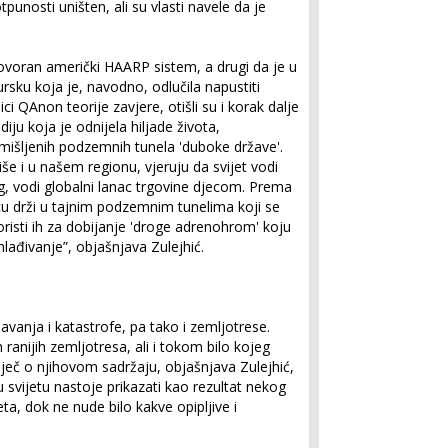
unosti uništen, ali su vlasti navele da je
govoran američki HAARP sistem, a drugi da je u
sku koja je, navodno, odlučila napustiti
ci QAnon teorije zavjere, otišli su i korak dalje
iju koja je odnijela hiljade života,
zmišljenih podzemnih tunela 'duboke države'.
iše i u našem regionu, vjeruju da svijet vodi
g, vodi globalni lanac trgovine djecom. Prema
cu drži u tajnim podzemnim tunelima koji se
risti ih za dobijanje 'droge adrenohrom' koju
mlađivanje”, objašnjava Zulejhić.
a
avanja i katastrofe, pa tako i zemljotrese.
om ranijih zemljotresa, ali i tokom bilo kojeg
ječ o njihovom sadržaju, objašnjava Zulejhić,
u svijetu nastoje prikazati kao rezultat nekog
eta, dok ne nude bilo kakve opipljive i