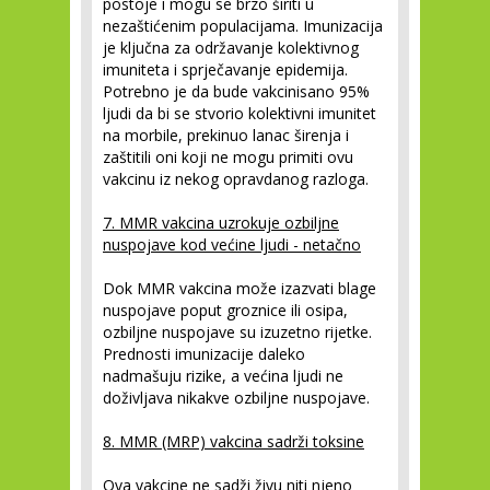
postoje i mogu se brzo širiti u
nezaštićenim populacijama. Imunizacija
je ključna za održavanje kolektivnog
imuniteta i sprječavanje epidemija.
Potrebno je da bude vakcinisano 95%
ljudi da bi se stvorio kolektivni imunitet
na morbile, prekinuo lanac širenja i
zaštitili oni koji ne mogu primiti ovu
vakcinu iz nekog opravdanog razloga.
7. MMR vakcina uzrokuje ozbiljne
nuspojave kod većine ljudi - netačno
Dok MMR vakcina može izazvati blage
nuspojave poput groznice ili osipa,
ozbiljne nuspojave su izuzetno rijetke.
Prednosti imunizacije daleko
nadmašuju rizike, a većina ljudi ne
doživljava nikakve ozbiljne nuspojave.
8. MMR (MRP) vakcina sadrži toksine
Ova vakcine ne sadži živu niti njeno