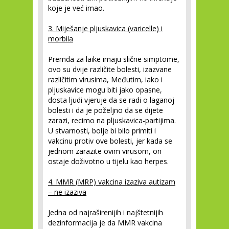
koje je već imao.
3. Miješanje pljuskavica (varicelle) i
morbila
Premda za laike imaju slične simptome,
ovo su dvije različite bolesti, izazvane
različitim virusima, Međutim, iako i
pljuskavice mogu biti jako opasne,
dosta ljudi vjeruje da se radi o laganoj
bolesti i da je poželjno da se dijete
zarazi, recimo na pljuskavica-partijima.
U stvarnosti, bolje bi bilo primiti i
vakcinu protiv ove bolesti, jer kada se
jednom zarazite ovim virusom, on
ostaje doživotno u tijelu kao herpes.
4. MMR (MRP) vakcina izaziva autizam
– ne izaziva
Jedna od najraširenijih i najštetnijih
dezinformacija je da MMR vakcina