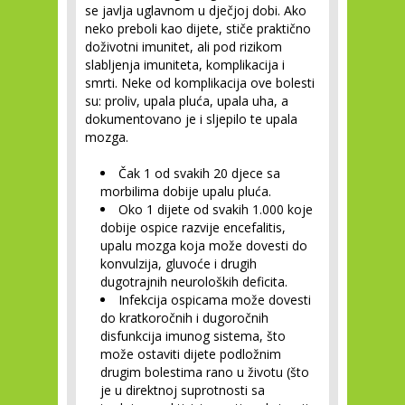
se javlja uglavnom u dječjoj dobi. Ako
neko preboli kao dijete, stiče praktično
doživotni imunitet, ali pod rizikom
slabljenja imuniteta, komplikacija i
smrti. Neke od komplikacija ove bolesti
su: proliv, upala pluća, upala uha, a
dokumentovano je i sljepilo te upala
mozga.
Čak 1 od svakih 20 djece sa
morbilima dobije upalu pluća.
Oko 1 dijete od svakih 1.000 koje
dobije ospice razvije encefalitis,
upalu mozga koja može dovesti do
konvulzija, gluvoće i drugih
dugotrajnih neuroloških deficita.
Infekcija ospicama može dovesti
do kratkoročnih i dugoročnih
disfunkcija imunog sistema, što
može ostaviti dijete podložnim
drugim bolestima rano u životu (što
je u direktnoj suprotnosti sa