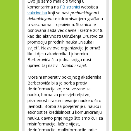
Ovo je samo mali dio tvrdnji u
komentarima na
FB stranici
websitea
vakcine.ba
koji se bavi
prebunkingom
i
debunkingom
te infromisanjem građana
o vakcinama – cjepivima. Stranica je
osnovana sada već davne i sretne 2018.
kao dio aktivnosti Udruženja Društvo za
promociju prirodnih nauka „Nauka i
svijet“. Naziv ove organizacije je omaž
liku i djelu akademika Ljubomira
Berberovića čija jedna knjiga nosi
upravo taj naziv -
Nauka i svijet
.
Moralni imperativ pokojnog akademika
Berberovića bila je borba protiv
dezinformacija koje su vezane za
nauku, borba za prosvjetiteljstvo,
pismenost i razumijevanje nauke u široj
javnosti. Borba za povjerenje u nauku i
etičnost te kredibilnost u komuniciranju
nauku, davno prije nego što smo čuli za
misinformacije, lažne vijest,
dezinformacije, malinformacije, prije