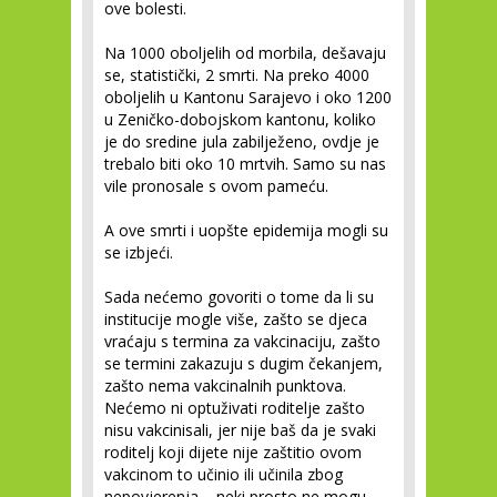
ove bolesti.
Na 1000 oboljelih od morbila, dešavaju
se, statistički, 2 smrti. Na preko 4000
oboljelih u Kantonu Sarajevo i oko 1200
u Zeničko-dobojskom kantonu, koliko
je do sredine jula zabilježeno, ovdje je
trebalo biti oko 10 mrtvih. Samo su nas
vile pronosale s ovom pameću.
A ove smrti i uopšte epidemija mogli su
se izbjeći.
Sada nećemo govoriti o tome da li su
institucije mogle više, zašto se djeca
vraćaju s termina za vakcinaciju, zašto
se termini zakazuju s dugim čekanjem,
zašto nema vakcinalnih punktova.
Nećemo ni optuživati roditelje zašto
nisu vakcinisali, jer nije baš da je svaki
roditelj koji dijete nije zaštitio ovom
vakcinom to učinio ili učinila zbog
nepovjerenja – neki prosto ne mogu