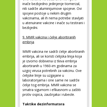
inače bezbjedno jedinjenje tiomerzal,
niti sadrže aluminijumove spojeve. Ovi
spojevi postoje u nekim drugim
vakcinama, ali ih nema potrebe stavljati
u atenuirane vakcine i inače su testirani i
bezbjedni.
9. MMR vakcina i ćelije aboritiranih
embrija
MMR vakcina ne sadrži ćelije abortiranih
embrija, ali se koristi ćelijska linija koja
je izvorno dobivena iz tkiva embrija
abortiranih u 1960-im godinama za
uzgoj virusa potrebnih za vakcinu. Ove
ćelijske linije su uzgajane u
laboratorijama i one same ne sadrže
ćelije tog embrija. MMR vakcina se
smatra sigurnom i efikasnom u zaštiti
protiv ospica, zaušnjaka i rubeole.
Taktike dezinformatora