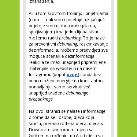
iznanađenja.
Ali u tom silovitom trolanju i prijetnjama
(o da – imali smo i prijetnje, uključujući i
prijetnje smrću, motornim pilama,
spaljivanjem) ima jedna lijepa stvar:
možemo raditi
prebunking
. To je naziv
za preventivni
debunking
, raskrinkavanje
dezinformacija. Možemo predvidjeti sve
moguće scenarije dezinformacija i
reakcija te imati unaprijed pripremljene
materijale na websiteu i na našem
Instagramu (poput
ovog
) i onda bez
puno uložene energije na konstantno
ponavljanje, samo servirati već
unaprijed urađene
debunking
e i
prebunkinge
.
Na ovoj stranici se nalaze i informacije
o tome da se i osobe, djeca koja
šmrču, prerano rođena djeca, djeca s
Downovim sindromom, djeca sa
žuticom na rođenju, pa čak i djeca sa