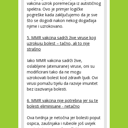
vakcina uzrok poremećaja iz autističnog
spektra. Ovo je primjer logičke
pogreške kada zaključujemo da je sve
što se dogodi nakon nekog događaja
njime i uzrokovano.
5. MMR vakcina sadrži žive viruse koji
uzrokuju bolest – tačno, ali to nije
strašno
Iako MMR vakcina sadrži žive,
oslabljene (atenuirane) viruse, oni su
modificirani tako da ne mogu
uzrokovati bolest kod zdravih ljudi. Ovi
virusi pomažu tijelu da razvije imunitet
bez izazivanja bolesti.
6. MMR vakcina nije potrebna jer su te
bolesti eliminisane - netačno
Ova tvrdnja je netočna jer bolesti poput
ospica, zaušnjaka i rubeole još uvijek