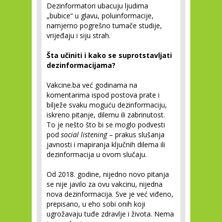
Dezinformatori ubacuju ljudima
„bubice“ u glavu, poluinformacije,
namjerno pogrešno tumače studije,
vrijeđaju i siju strah.
Šta učiniti i kako se suprotstavljati
dezinformacijama?
Vakcine.ba već godinama na
komentarima ispod postova prate i
bilježe svaku moguću dezinformaciju,
iskreno pitanje, dilemu ili zabrinutost.
To je nešto što bi se moglo podvesti
pod
social listening
– prakus slušanja
javnosti i mapiranja ključnih dilema ili
dezinformacija u ovom slučaju.
Od 2018. godine, nijedno novo pitanja
se nije javilo za ovu vakcinu, nijedna
nova dezinformacija. Sve je već viđeno,
prepisano, u eho sobi onih koji
ugrožavaju tuđe zdravlje i života. Nema