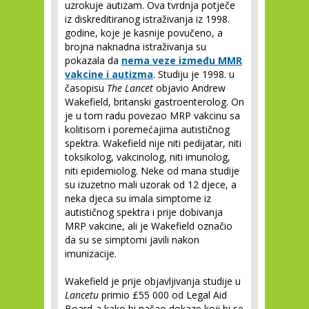
uzrokuje autizam. Ova tvrdnja potječe
iz diskreditiranog istraživanja iz 1998.
godine, koje je kasnije povučeno, a
brojna naknadna istraživanja su
pokazala da
nema veze između MMR
vakcine i autizma
. Studiju je 1998. u
časopisu
The Lancet
objavio Andrew
Wakefield, britanski gastroenterolog. On
je u tom radu povezao MRP vakcinu sa
kolitisom i poremećajima autističnog
spektra. Wakefield nije niti pedijatar, niti
toksikolog, vakcinolog, niti imunolog,
niti epidemiolog. Neke od mana studije
su izuzetno mali uzorak od 12 djece, a
neka djeca su imala simptome iz
autističnog spektra i prije dobivanja
MRP vakcine, ali je Wakefield označio
da su se simptomi javili nakon
imunizacije.
Wakefield je prije objavljivanja studije u
Lancetu
primio £55 000 od Legal Aid
Board-a kako bi našao dokaze koji bi se