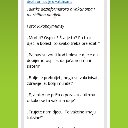
dezinformacije o vakcinama
Taktike dezinformatora o vakcinama i
morbilima na djelu.
Foto: Pixabay/Mimzy
„Morbili? Ospice? Šta je to? Pa to je
dječija bolest, to svako treba preležati.“
„Pa nas su vodili kod bolesne djece da
dobijemo ospice, da jačamo imuni
sistem“
„Bolje je preboljeti, nego se vakcinisati,
zdravije je, bolji imunitet“
„E, a niko ne priča o porastu autizma
otkako se ta vakcina daje“
„Trujete nam djecu! Te vakcine imaju
toksine!“