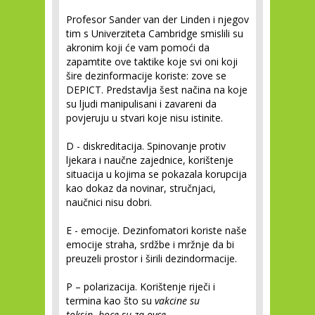
Profesor Sander van der Linden i njegov
tim s Univerziteta Cambridge smislili su
akronim koji će vam pomoći da
zapamtite ove taktike koje svi oni koji
šire dezinformacije koriste: zove se
DEPICT. Predstavlja šest načina na koje
su ljudi manipulisani i zavareni da
povjeruju u stvari koje nisu istinite.
D - diskreditacija. Spinovanje protiv
ljekara i naučne zajednice, korištenje
situacija u kojima se pokazala korupcija
kao dokaz da novinar, stručnjaci,
naučnici nisu dobri.
E - emocije. Dezinfomatori koriste naše
emocije straha, srdžbe i mržnje da bi
preuzeli prostor i širili dezindormacije.
P – polarizacija. Korištenje riječi i
termina kao što su
vakcine su
toksin
,
boce su za ovce,