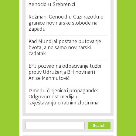
genocid u Srebrenici
Rožman: Genocid u Gazi razotkrio
granice novinarske slobode na
Zapadu
Kad Mundijal postane putovanje
života, a ne samo novinarski
zadatak
EFJ pozvao na odbacivanje tužbi
protiv Udruženja BH novinari i
Anise Mahmutović
Između činjenica i propagande:
Odgovornost medija u
izvještavanju o ratnim zločinima
Search form
Search