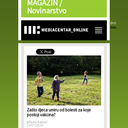
MAGAZIN /
Skip to
main
Novinarstvo
content
BHS
ENG
Zašto djeca umiru od bolesti za koje
postoji vakcina?
Jelena Kalinić
24/07/2024