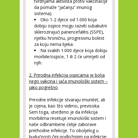
tvrdnjama aktivista protiv vakcinacije
da pomaže “jačanju” imunog
sistema).
Oko 1-2 djece od 1.000 koja
dobiju ospice mogu razviti subakutni
sklerozirajući panencefalitis (SSPE),
rijetku hroničnu, progresivnu bolest
za koju nema lijeka.
Na svakih 1.000 djece koja dobiju
morbile/ospice, 1 ili 2 će umrijeti od
njih.
2. Prirodna infekcija ospicama je bolja
nego vakcina i jača imunološki sistem –
jako pogrešno
Prirodne infekcije stvaraju imunitet, ali
je cijena, kao što vidimo, previsoka.
Sem toga, utvrđeno je da infekcija
morbilima resetuje imunološki sistem i
naše odbrambene ćelije zaborave
prethodne infekcije. To oboljelog u
budućnosti čini podložnijim na infekcije