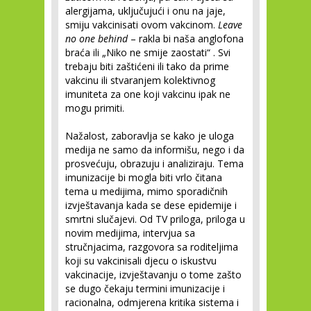
alergijama, uključujući i onu na jaje,
smiju vakcinisati ovom vakcinom.
Leave
no one behind
– rakla bi naša anglofona
braća ili „Niko ne smije zaostati“ . Svi
trebaju biti zaštićeni ili tako da prime
vakcinu ili stvaranjem kolektivnog
imuniteta za one koji vakcinu ipak ne
mogu primiti.
Nažalost, zaboravlja se kako je uloga
medija ne samo da informišu, nego i da
prosvećuju, obrazuju i analiziraju. Tema
imunizacije bi mogla biti vrlo čitana
tema u medijima, mimo sporadičnih
izvještavanja kada se dese epidemije i
smrtni slučajevi. Od TV priloga, priloga u
novim medijima, intervjua sa
stručnjacima, razgovora sa roditeljima
koji su vakcinisali djecu o iskustvu
vakcinacije, izvještavanju o tome zašto
se dugo čekaju termini imunizacije i
racionalna, odmjerena kritika sistema i