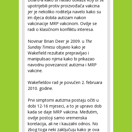
upotrijebili protiv proizvođača vakcina
jer je nekoliko roditelja navelo kako su
im djeca dobila autizam nakon
vakcinacije MRP vakcinom. Ovdje se
radi o klasičnom konfliktu interesa.
Novinar Brian Deer je 2009. u
The
Sunday Timesu
objavio kako je
Wakefield rezultate prepravljao i
manipulisao njima kako bi prikazao
navodnu povezanost autizma i MRP
vakcine.
Wakefieldov rad je povučen 2. februara
2010. godine.
Prvi simptomi autizma postaju očiti u
dobi 12-16 mjeseci, a to je upravo dob
kada se daje MRP vakcina. Međutim,
ovdje postoji samo vremenska
korelacija, ali ne i kauzalni odnos. No
zbog toga neki zaključuju kako je ova