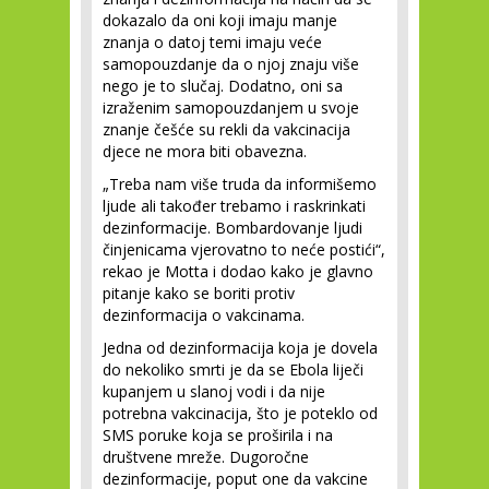
dokazalo da oni koji imaju manje
znanja o datoj temi imaju veće
samopouzdanje da o njoj znaju više
nego je to slučaj. Dodatno, oni sa
izraženim samopouzdanjem u svoje
znanje češće su rekli da vakcinacija
djece ne mora biti obavezna.
„Treba nam više truda da informišemo
ljude ali također trebamo i raskrinkati
dezinformacije. Bombardovanje ljudi
činjenicama vjerovatno to neće postići“,
rekao je Motta i dodao kako je glavno
pitanje kako se boriti protiv
dezinformacija o vakcinama.
Jedna od dezinformacija koja je dovela
do nekoliko smrti je da se Ebola liječi
kupanjem u slanoj vodi i da nije
potrebna vakcinacija, što je poteklo od
SMS poruke koja se proširila i na
društvene mreže. Dugoročne
dezinformacije, poput one da vakcine