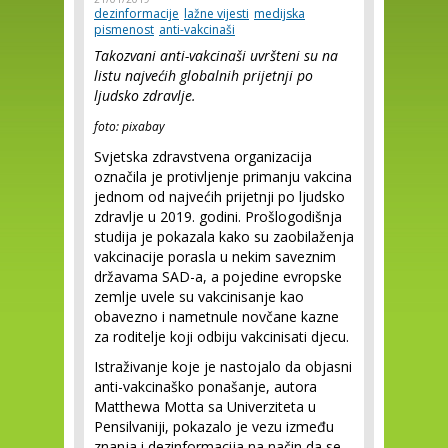
dezinformacije
lažne vijesti
medijska
pismenost
anti-vakcinaši
Takozvani anti-vakcinaši uvršteni su na
listu najvećih globalnih prijetnji po
ljudsko zdravlje.
foto: pixabay
Svjetska zdravstvena organizacija
označila je protivljenje primanju vakcina
jednom od najvećih prijetnji po ljudsko
zdravlje u 2019. godini. Prošlogodišnja
studija je pokazala kako su zaobilaženja
vakcinacije porasla u nekim saveznim
državama SAD-a, a pojedine evropske
zemlje uvele su vakcinisanje kao
obavezno i nametnule novčane kazne
za roditelje koji odbiju vakcinisati djecu.
Istraživanje koje je nastojalo da objasni
anti-vakcinaško ponašanje, autora
Matthewa Motta sa Univerziteta u
Pensilvaniji, pokazalo je vezu između
znanja i dezinformacija na način da se