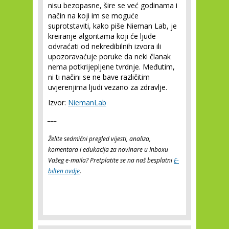
nisu bezopasne, šire se već godinama i
način na koji im se moguće
suprotstaviti, kako piše Nieman Lab, je
kreiranje algoritama koji će ljude
odvraćati od nekredibilnih izvora ili
upozoravaćuje poruke da neki članak
nema potkrijepljene tvrdnje. Međutim,
ni ti načini se ne bave različitim
uvjerenjima ljudi vezano za zdravlje.
Izvor:
NiemanLab
___
Želite sedmični pregled vijesti, analiza,
komentara i edukacija za novinare u Inboxu
Vašeg e-maila? Pretplatite se na naš besplatni
E-
bilten ovdje
.