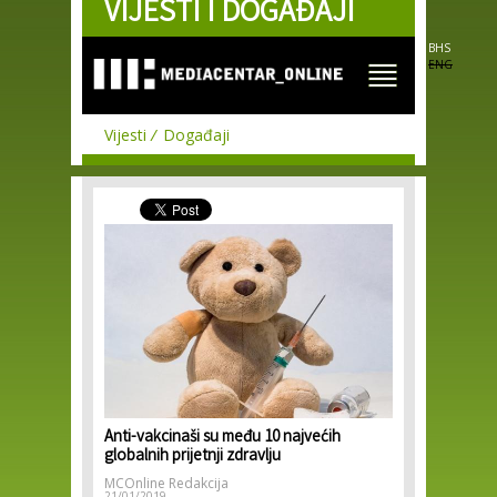
VIJESTI I DOGAĐAJI
Skip to
main
content
BHS
ENG
Vijesti
Događaji
Anti-vakcinaši su među 10 najvećih
globalnih prijetnji zdravlju
MCOnline Redakcija
21/01/2019