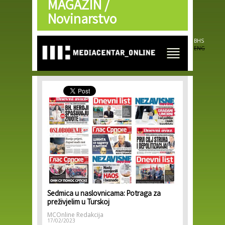
MAGAZIN /
Skip to
main
Novinarstvo
content
BHS
ENG
Sedmica u naslovnicama: Potraga za
preživjelim u Turskoj
MCOnline Redakcija
17/02/2023