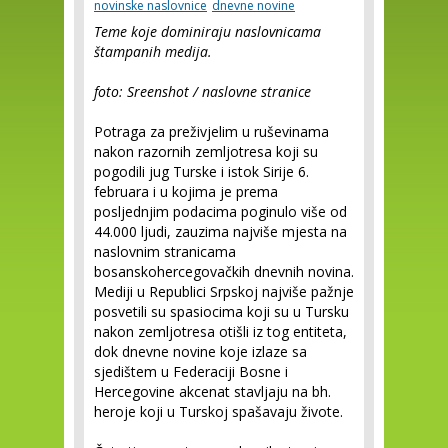
novinske naslovnice
dnevne novine
Teme koje dominiraju naslovnicama
štampanih medija.
foto: Sreenshot / naslovne stranice
Potraga za preživjelim u ruševinama
nakon razornih zemljotresa koji su
pogodili jug Turske i istok Sirije 6.
februara i u kojima je prema
posljednjim podacima poginulo više od
44.000 ljudi, zauzima najviše mjesta na
naslovnim stranicama
bosanskohercegovačkih dnevnih novina.
Mediji u Republici Srpskoj najviše pažnje
posvetili su spasiocima koji su u Tursku
nakon zemljotresa otišli iz tog entiteta,
dok dnevne novine koje izlaze sa
sjedištem u Federaciji Bosne i
Hercegovine akcenat stavljaju na bh.
heroje koji u Turskoj spašavaju živote.