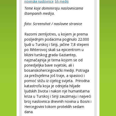
novinske naslovnice
bh mediji
Teme koje dominiraju naslovnicama
štampanih medija.
foto: Screenshot / naslovne stranice
Razorni zemljotres, u kojem je prema
posljednjim podacima poginulo 22.000
ljudi u Turskoj i Siriji, jačine 7,8 stepeni
po Rihterovoj skali sa epicentrom u
blizini turskog grada Gaziantep,
najznačajnija je tema kojom se od
ponedjeljka bave svjetski, ali i
bosanskohercegovački mediji. Potraga
za preživjelima još traje, a spasioci i
pomoć stižu iz cijelog svijeta. Prirodna
katastrofa koja je odnijela hiljade
ljudskih života i nakon nje humanitarna
kriza u Turskoj i Siriji zauzimaju i najveći
broj naslovnica dnevnih novina u Bosni i
Hercegovini tokom proteklih sedam
dana.