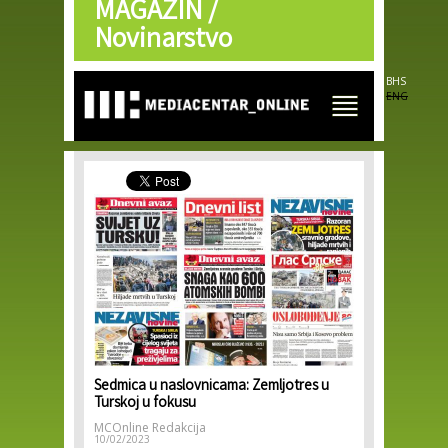
MAGAZIN /
Skip to
main
Novinarstvo
content
BHS
ENG
Sedmica u naslovnicama: Zemljotres u
Turskoj u fokusu
MCOnline Redakcija
10/02/2023