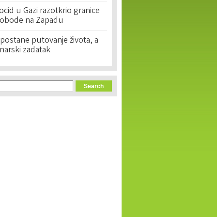
cid u Gazi razotkrio granice
lobode na Zapadu
postane putovanje života, a
narski zadatak
orm