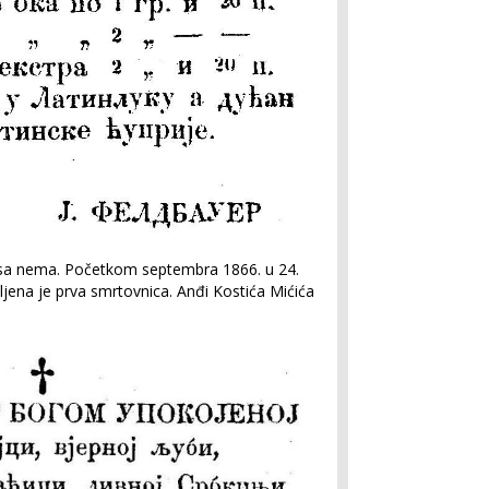
asa nema. Početkom septembra 1866. u 24.
jena je prva smrtovnica. Anđi Kostića Mićića