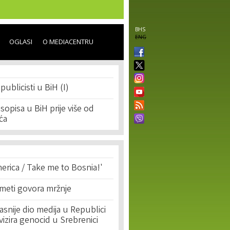
BHS
ENG
OGLASI
O MEDIACENTRU
 publicisti u BiH (I)
sopisa u BiH prije više od
ća
erica / Take me to Bosnia!'
 meti govora mržnje
asnije dio medija u Republici
ivizira genocid u Srebrenici