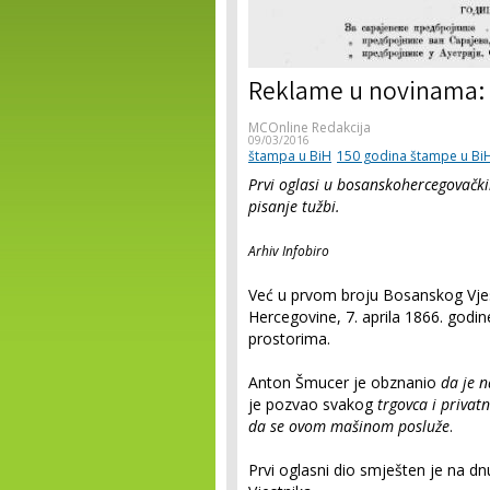
Reklame u novinama: 
MCOnline Redakcija
09/03/2016
štampa u BiH
150 godina štampe u Bi
Prvi oglasi u bosanskohercegovačk
pisanje tužbi.
Arhiv Infobiro
Već u prvom broju Bosanskog Vjes
Hercegovine, 7. aprila 1866. godin
prostorima.
Anton Šmucer je obznanio
da je n
je pozvao svakog
trgovca i privatne
da se ovom mašinom posluže
.
Prvi oglasni dio smješten je na d