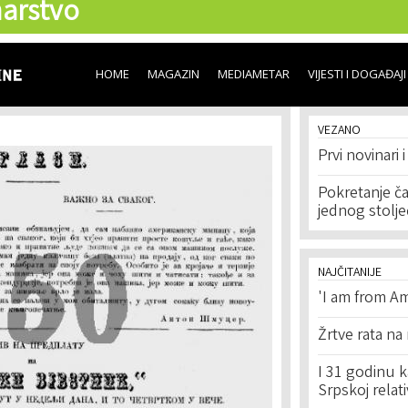
arstvo
Skip to
main
content
HOME
MAGAZIN
MEDIAMETAR
VIJESTI I DOGAĐAJI
VEZANO
Prvi novinari i
Pokretanje ča
jednog stolje
NAJČITANIJE
'I am from Am
Žrtve rata na
I 31 godinu k
Srpskoj relat