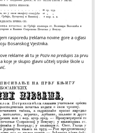
čijem rasporedu (reklama novine gore a oglasi
roju Bosanskog Vjestnika.
ve reklame ali tu je
Poziv na predupis
za prvu
koje je skupio glavni učitelj srpske škole u
ić.