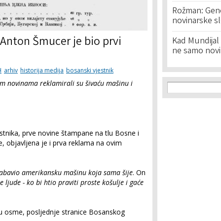
Rožman: Geno
novinarske s
Anton Šmucer je bio prvi
Kad Mundijal 
ne samo novi
H
arhiv
historija medija
bosanski vjestnik
Search f
im novinama reklamirali su šivaću mašinu i
Search
tnika, prve novine štampane na tlu Bosne i
e, objavljena je i prva reklama na ovim
abavio amerikansku mašinu koja sama šije
. On
 ljude - ko bi htio praviti proste košulje i gaće
nu osme, posljednje stranice Bosanskog