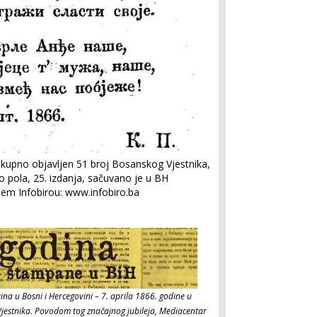
je ukupno objavljen 51 broj Bosanskog Vjestnika,
 pola, 25. izdanja, sačuvano je u BH
našem Infobirou: www.infobiro.ba
na u Bosni i Hercegovini – 7. aprila 1866. godine u
Vjestnika. Povodom tog značajnog jubileja, Mediacentar