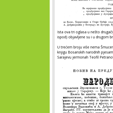
Ista ova tri oglasa u nešto druga
ispod) objavljene su i u drugom b
U trećem broju više nema Šmucero
knjigu Bosanskih narodnih pjesama 
Sarajevu jermonah Teofil Petranov