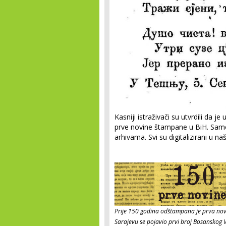
Kasniji istraživači su utvrdili da 
prve novine štampane u BiH. Samo
arhivama. Svi su digitalizirani u 
Prije 150 godina odštampana je prva novi
Sarajevu se pojavio prvi broj Bosanskog 