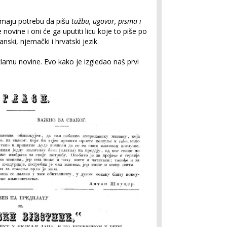
i imaju potrebu da pišu
tužbu, ugovor, pisma i
novine i oni će ga uputiti licu koje to piše po
ski, njemački i hrvatski jezik.
klamu novine. Evo kako je izgledao naš prvi