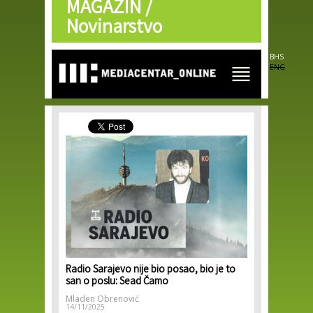
MAGAZIN /
Skip to
main
Novinarstvo
content
BHS
ENG
Radio Sarajevo nije bio posao, bio je to
san o poslu: Sead Čamo
Mladen Obrenović
14/11/2025