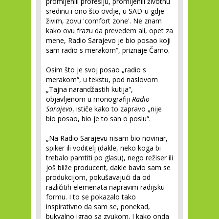
promijenili profesiju, promijenili životnu
sredinu i ono što ovdje, u SAD-u gdje
živim, zovu 'comfort zone'. Ne znam
kako ovu frazu da prevedem ali, opet za
mene, Radio Sarajevo je bio posao koji
sam radio s merakom“, priznaje Čamo.
Osim što je svoj posao „radio s
merakom“, u tekstu, pod naslovom
„Tajna narandžastih kutija“,
objavljenom u monografiji
Radio
Sarajevo
, ističe kako to zapravo „nije
bio posao, bio je to san o poslu“.
„Na Radio Sarajevu nisam bio novinar,
spiker ili voditelj (dakle, neko koga bi
trebalo pamtiti po glasu), nego režiser ili
još bliže producent, dakle bavio sam se
produkcijom, pokušavajući da od
različitih elemenata napravim radijsku
formu. I to se pokazalo tako
inspirativno da sam se, ponekad,
bukvalno igrao sa zvukom. I kako onda