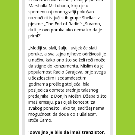
Marshalla McLuhana, koju je u
spomenutoj monografiji pokušao
naznači citirajući stih grupe Shellac iz
pjesme „The End of Radio“: „Stvarno,
da li je ovo poruka ako nema ko da je
primi?“
„Mediji su slali, šalju i uvijek će slati
poruke, a sva tajna njihove održivosti je
u načinu kako ono što se želi reći može
da stigne do konzumenta. Mislim da je
popularnost Radio Sarajeva, prije svega
u šezdesetim i sedamdesetim
godinama prošlog stoljeća, bila
posljedica dometa srednje talasnog
predajnika iz Donjih Moštri. Džaba ti što
imaš emisiju, pa i cijeli koncept 'za
svakog ponešto', ako taj sadržaj nema
mogućnosti da dođe do slušalaca“,
ističe Čamo.
'Dovoljno je bilo da imaš tranzistor,