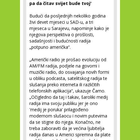
pa da čitav svijet bude tvoj'
Budući da posljednjih nekoliko godina
živi devet mjeseci u SAD-u, a tri
mjeseca u Sarajevu, napominje kako je
njegova perspektiva o prošlosti,
sadašnjosti i budućnosti radija
„potpuno američka“.
„Američki radio je prošao evoluciju od
AM/FM radija, podjele na govorni i
muzički radio, do osvajanja novih formi
u obliku podcasta, satelitskog radija te
slušanja preko interneta ili različitih
telefonskih aplikacija“, ukazuje Čamo.
„Očigledno da taj i takav, šaroliki medij
radija ima svoju publiku jer je ono
'medij je poruka' prilagođeno
modernom slušaocu i novim putevima
da se stigne do njega. Konačno, ne
treba zaboraviti da je većina ljubitelja
radija danas u Americi spremna da plate