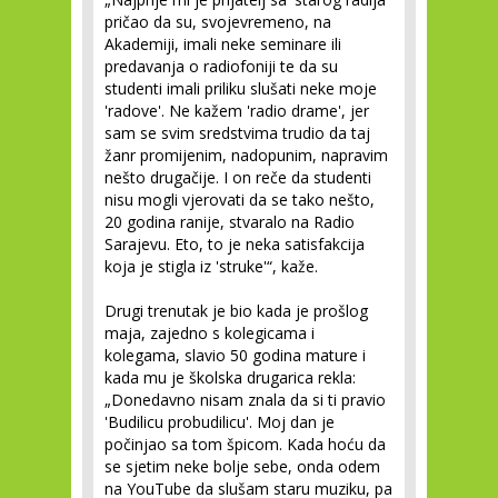
pričao da su, svojevremeno, na
Akademiji, imali neke seminare ili
predavanja o radiofoniji te da su
studenti imali priliku slušati neke moje
'radove'. Ne kažem 'radio drame', jer
sam se svim sredstvima trudio da taj
žanr promijenim, nadopunim, napravim
nešto drugačije. I on reče da studenti
nisu mogli vjerovati da se tako nešto,
20 godina ranije, stvaralo na Radio
Sarajevu. Eto, to je neka satisfakcija
koja je stigla iz 'struke'“, kaže.
Drugi trenutak je bio kada je prošlog
maja, zajedno s kolegicama i
kolegama, slavio 50 godina mature i
kada mu je školska drugarica rekla:
„Donedavno nisam znala da si ti pravio
'Budilicu probudilicu'. Moj dan je
počinjao sa tom špicom. Kada hoću da
se sjetim neke bolje sebe, onda odem
na YouTube da slušam staru muziku, pa