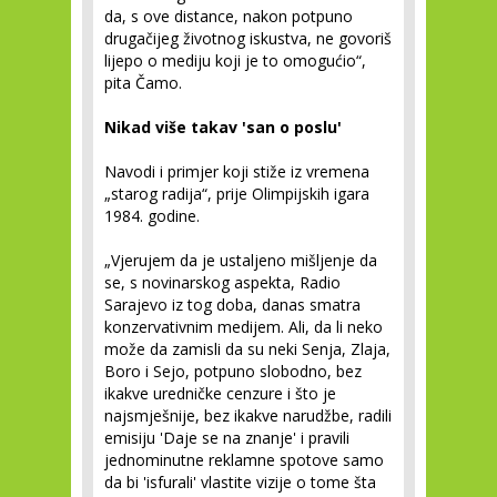
da, s ove distance, nakon potpuno
drugačijeg životnog iskustva, ne govoriš
lijepo o mediju koji je to omogućio“,
pita Čamo.
Nikad više takav 'san o poslu'
Navodi i primjer koji stiže iz vremena
„starog radija“, prije Olimpijskih igara
1984. godine.
„Vjerujem da je ustaljeno mišljenje da
se, s novinarskog aspekta, Radio
Sarajevo iz tog doba, danas smatra
konzervativnim medijem. Ali, da li neko
može da zamisli da su neki Senja, Zlaja,
Boro i Sejo, potpuno slobodno, bez
ikakve uredničke cenzure i što je
najsmješnije, bez ikakve narudžbe, radili
emisiju 'Daje se na znanje' i pravili
jednominutne reklamne spotove samo
da bi 'isfurali' vlastite vizije o tome šta