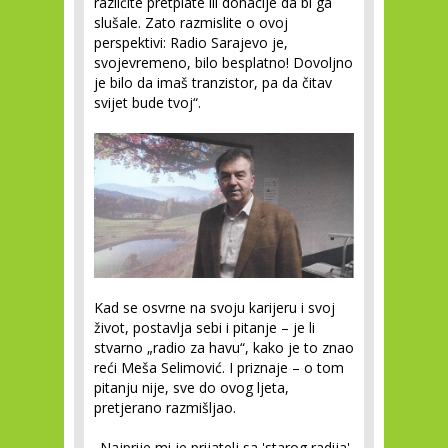
različite pretplate ili donacije da bi ga
slušale. Zato razmislite o ovoj
perspektivi: Radio Sarajevo je,
svojevremeno, bilo besplatno! Dovoljno
je bilo da imaš tranzistor, pa da čitav
svijet bude tvoj“.
Kad se osvrne na svoju karijeru i svoj
život, postavlja sebi i pitanje – je li
stvarno „radio za havu“, kako je to znao
reći Meša Selimović. I priznaje – o tom
pitanju nije, sve do ovog ljeta,
pretjerano razmišljao.
„Najprije mi je prijatelj sa 'starog radija'