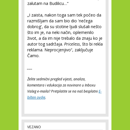
zalutam na Budilicu…“
„I zaista, nakon toga sam tek počeo da
razmišljam da sam bio dio 'nečega
dobrog', da su stotine ljudi slušali nešto
što im je, na neki način, oplemenilo
život, a da im nije trebalo da znaju ko je
autor tog sadržaja.
Priceless
, što bi rekla
reklama. Neprocjenjivo“, zaključuje
Čamo.
___
Želite sedmični pregled vijesti, analiza,
komentara i edukacija za novinare u Inboxu
Vašeg e-maila? Pretplatite se na naš besplatni
E-
bilten ovdje
.
VEZANO