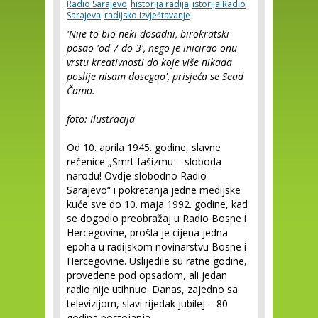
Radio Sarajevo
historija radija
istorija Radio
Sarajeva
radijsko izvještavanje
'Nije to bio neki dosadni, birokratski
posao 'od 7 do 3', nego je inicirao onu
vrstu kreativnosti do koje više nikada
poslije nisam dosegao', prisjeća se Sead
Čamo.
foto: Ilustracija
Od 10. aprila 1945. godine, slavne
rečenice „Smrt fašizmu – sloboda
narodu! Ovdje slobodno Radio
Sarajevo“ i pokretanja jedne medijske
kuće sve do 10. maja 1992. godine, kad
se dogodio preobražaj u Radio Bosne i
Hercegovine, prošla je cijena jedna
epoha u radijskom novinarstvu Bosne i
Hercegovine. Uslijedile su ratne godine,
provedene pod opsadom, ali jedan
radio nije utihnuo. Danas, zajedno sa
televizijom, slavi rijedak jubilej – 80
godina postojanja.