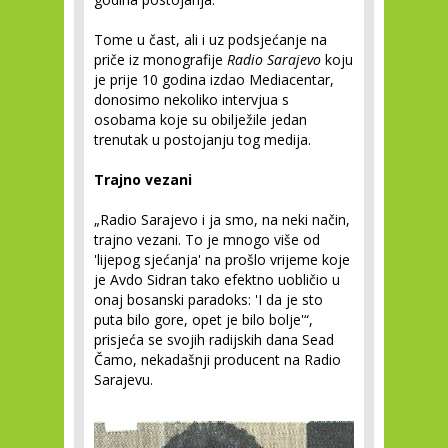
Tome u čast, ali i uz podsjećanje na
priče iz monografije
Radio Sarajevo
koju
je prije 10 godina izdao Mediacentar,
donosimo nekoliko intervjua s
osobama koje su obilježile jedan
trenutak u postojanju tog medija.
Trajno vezani
„Radio Sarajevo i ja smo, na neki način,
trajno vezani. To je mnogo više od
'lijepog sjećanja' na prošlo vrijeme koje
je Avdo Sidran tako efektno uobličio u
onaj bosanski paradoks: 'I da je sto
puta bilo gore, opet je bilo bolje'“,
prisjeća se svojih radijskih dana Sead
Čamo, nekadašnji producent na Radio
Sarajevu.