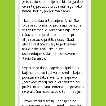
je to radio spot. I nije nas bila briga da li
će se taj proizvod prodavati nego kako
nama 'zvuči'“, prepričava Čamo.
I kad je otišao u Sjedinjene Američke
Države i promijenio profesiju, ostao je
vezan uz medije. Nikad više nije imao
takav „san o poslu“, o kojem je pisao,
ali je nastavio pratiti, slušati, čitati i
gledati različite stvari, te pokušavati
izvući neke zaključke, a sve
uspoređujući s vlastitim iskustvom s
Radio Sarajeva.
Svjestan je da je, zajedno s ljudima s
kojima je radio i zahvalan sredini koja je
podržavala takve avanture, zapravo
„otkrivao“ medij radija jer fakulteti nisu
pružali ni osnovnu teoretsku, a posebno
ne praktičnu naobrazbu o tom mediju.
Praveći malu digresiju, podsjeća na
svevremensku misao „medij je poruka“