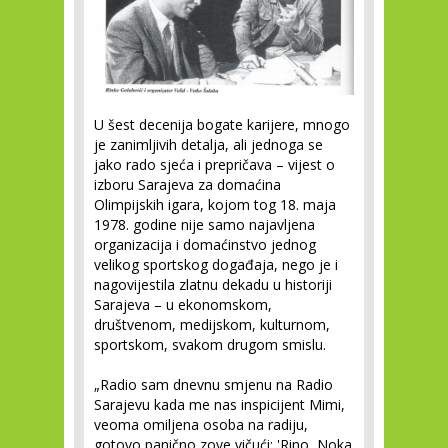
U šest decenija bogate karijere, mnogo
je zanimljivih detalja, ali jednoga se
jako rado sjeća i prepričava – vijest o
izboru Sarajeva za domaćina
Olimpijskih igara, kojom tog 18. maja
1978. godine nije samo najavljena
organizacija i domaćinstvo jednog
velikog sportskog događaja, nego je i
nagovijestila zlatnu dekadu u historiji
Sarajeva – u ekonomskom,
društvenom, medijskom, kulturnom,
sportskom, svakom drugom smislu.
„Radio sam dnevnu smjenu na Radio
Sarajevu kada me nas inspicijent Mimi,
veoma omiljena osoba na radiju,
gotovo panično zove vičući: 'Rino, Noka