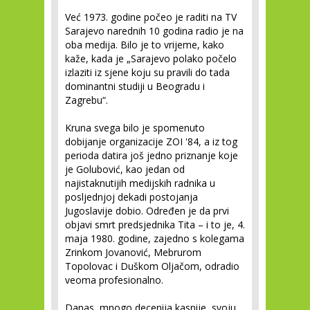
Već 1973. godine počeo je raditi na TV
Sarajevo narednih 10 godina radio je na
oba medija. Bilo je to vrijeme, kako
kaže, kada je „Sarajevo polako počelo
izlaziti iz sjene koju su pravili do tada
dominantni studiji u Beogradu i
Zagrebu“.
Kruna svega bilo je spomenuto
dobijanje organizacije ZOI '84, a iz tog
perioda datira još jedno priznanje koje
je Golubović, kao jedan od
najistaknutijih medijskih radnika u
posljednjoj dekadi postojanja
Jugoslavije dobio. Određen je da prvi
objavi smrt predsjednika Tita – i to je, 4.
maja 1980. godine, zajedno s kolegama
Zrinkom Jovanović, Mebrurom
Topolovac i Duškom Oljačom, odradio
veoma profesionalno.
Danas, mnogo decenija kasnije, svoju