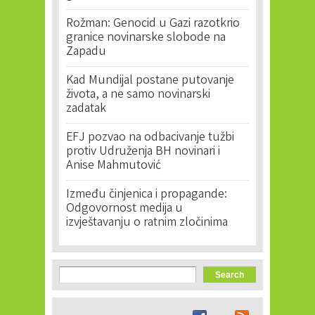
Rožman: Genocid u Gazi razotkrio
granice novinarske slobode na
Zapadu
Kad Mundijal postane putovanje
života, a ne samo novinarski
zadatak
EFJ pozvao na odbacivanje tužbi
protiv Udruženja BH novinari i
Anise Mahmutović
Između činjenica i propagande:
Odgovornost medija u
izvještavanju o ratnim zločinima
Search form
Search