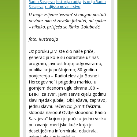
Radio Sarajevo
historija radija
istorija Radio
Sarajeva
radijsko novinarstvo
U moje vrijeme 'vezom' si mogao postati
novinar ako si završio fakultet, ali spiker
– nikako, prisjeća se Rinko Golubović.
foto: Ilustracija
Uz poruku „I vi ste dio naše priče,
generacija koje su odrastale uz naš
program, javnost kojoj odgovaramo,
publika koju poštujemo; 80 godina
povjerenja – Radiotelevizija Bosne i
Hercegovine“ i prigodnu markicu u
gornjem desnom uglu ekrana „80 –
BHRT za sve“, javni servis cijelu godinu
slavi rijedak jubilej. Obilježava, zapravo,
jednu slavnu rečenicu: „Smrt fašizmu –
sloboda narodu! Ovdje slobodno Radio
Sarajevo“ kojom je počelo jedno veliko
putovanje medijske kuće koja je
desetljećima informirala, educirala,
zabavljala svoju publiku.