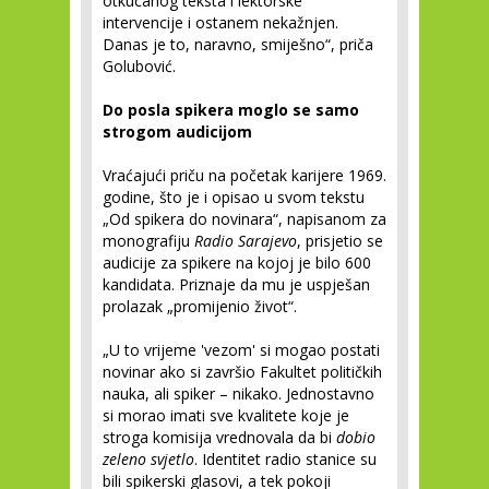
otkucanog teksta i lektorske
intervencije i ostanem nekažnjen.
Danas je to, naravno, smiješno“, priča
Golubović.
Do posla spikera moglo se samo
strogom audicijom
Vraćajući priču na početak karijere 1969.
godine, što je i opisao u svom tekstu
„Od spikera do novinara“, napisanom za
monografiju
Radio Sarajevo
, prisjetio se
audicije za spikere na kojoj je bilo 600
kandidata. Priznaje da mu je uspješan
prolazak „promijenio život“.
„U to vrijeme 'vezom' si mogao postati
novinar ako si završio Fakultet političkih
nauka, ali spiker – nikako. Jednostavno
si morao imati sve kvalitete koje je
stroga komisija vrednovala da bi
dobio
zeleno svjetlo
. Identitet radio stanice su
bili spikerski glasovi, a tek pokoji