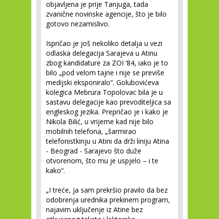
objavljena je prije Tanjuga, tada
zvanične novinske agencije, što je bilo
gotovo nezamislivo.
Ispričao je još nekoliko detalja u vezi
odlaska delegacija Sarajeva u Atinu
zbog kandidature za ZOI ’84, iako je to
bilo „pod velom tajne i nije se previše
medijski eksponiralo“. Golubovićeva
kolegica Mebrura Topolovac bila je u
sastavu delegacije kao prevoditeljica sa
engleskog jezika. Prepričao je i kako je
Nikola Bilić, u vrijeme kad nije bilo
mobilnih telefona, „šarmirao
telefonistkinju u Atini da drži liniju Atina
- Beograd - Sarajevo što duže
otvorenom, što mu je uspjelo – i te
kako“.
„I treće, ja sam prekršio pravilo da bez
odobrenja urednika prekinem program,
najavim uključenje iz Atine bez