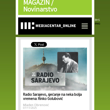
MAGAZIN /
Skip to
main
Novinarstvo
content
BHS
ENG
Radio Sarajevo, sjećanje na neka bolja
vremena: Rinko Golubović
Mladen Obrenović
07/11/2025