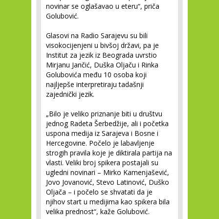
novinar se oglašavao u eteru“, priča
Golubović.
Glasovi na Radio Sarajevu su bili
visokocijenjeni u bivšoj državi, pa je
Institut za jezik iz Beograda uvrstio
Mirjanu Jančić, Duška Oljaču i Rinka
Golubovića među 10 osoba koji
najljepše interpretiraju tadašnji
zajednički jezik.
„Bilo je veliko priznanje biti u društvu
jednog Radeta Šerbedžije, ali i početka
uspona medija iz Sarajeva i Bosne i
Hercegovine. Počelo je labavljenje
strogih pravila koje je diktirala partija na
vlasti. Veliki broj spikera postajali su
ugledni novinari – Mirko Kamenjašević,
Jovo Jovanović, Stevo Latinović, Duško
Oljača – i počelo se shvatati da je
njihov start u medijima kao spikera bila
velika prednost“, kaže Golubović.