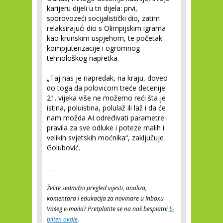
karijeru dijeli u tri dijela: prvi,
sporovozeći socijalistički dio, zatim
relaksirajući dio s Olimpijskim igrama
kao krunskim uspjehom, te početak
kompjuterizacije i ogromnog
tehnološkog napretka.
„Taj nas je napredak, na kraju, doveo
do toga da polovicom treće decenije
21. vijeka više ne možemo reći šta je
istina, poluistina, polulaž ili laž i da će
nam možda AI određivati parametre i
pravila za sve odluke i poteze malih i
velikih svjetskih moćnika“, zaključuje
Golubović.
___
Želite sedmični pregled vijesti, analiza,
komentara i edukacija za novinare u Inboxu
Vašeg e-maila? Pretplatite se na naš besplatni
E-
bilten ovdje
.