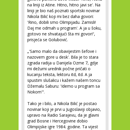
na liniji iz Atine. Hitno, hitno javi se'. Na
liniji je bio naš poznati sportski novinar
Nikola Bilić koji mi bez daha govori:
'Rino, dobili smo Olimpijadu. Zamisli!
Daj me odmah u program'. A ja u šoku,
gotovo ne shvatajući šta mi govori“,
prisjeća se Golubović.
„'Samo malo da obavijestim šefove i
nazovem gore u desk'. Bila je to stara
zgrada radija u Danijela Ozme 7, gdje
mi dežurni urednik počne pričati o
kucanju teksta, lektoru itd, itd. A ja
spustim slušalicu i kažem našem toncu
Džemalu Saburu: 'Idemo u program sa
Nokom'“.
Tako je i bilo, a Nikola Bilić je postao
novinar koji je prvi u Jugoslaviji objavio,
upravo na Radio Sarajevu, da je glavni
grad Bosne i Hercegovine dobio
Olimpijske igre 1984. godine. Ta vijest