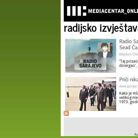
radijsko izvješta
Radio Sa
Sead Č
Mladen Ob
'Taj posao 
dosegao',
Priči nik
Aleksandar
Kako je ml
velikog me
1973. godi
Au