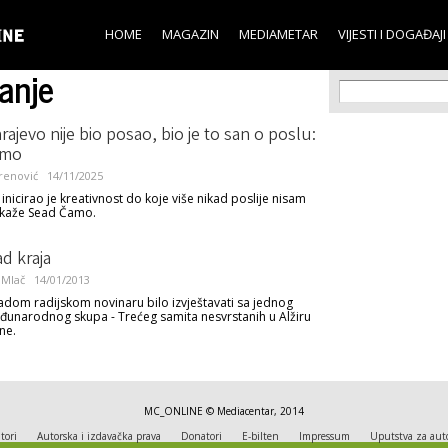
Skip to
main
HOME
MAGAZIN
MEDIAMETAR
VIJESTI I DOGAĐAJI
content
vanje
Search f
Search
rajevo nije bio posao, bio je to san o poslu:
amo
renović
14/11/2025
inicirao je kreativnost do koje više nikad poslije nisam
 kaže Sead Čamo.
ad kraja
 Mlač
14/01/2013
adom radijskom novinaru bilo izvještavati sa jednog
đunarodnog skupa - Trećeg samita nesvrstanih u Alžiru
ne.
MC_ONLINE © Mediacentar, 2014
tori
Autorska i izdavačka prava
Donatori
E-bilten
Impressum
Uputstva za aut