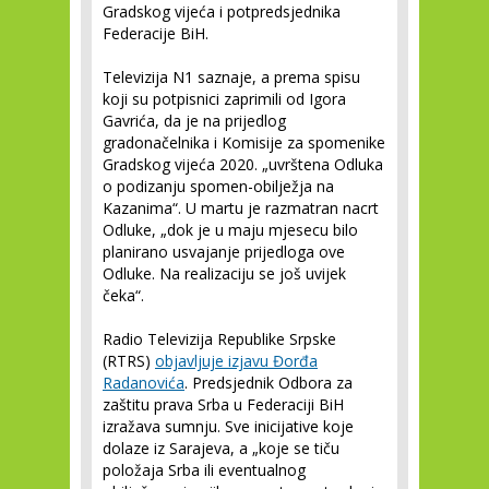
Gradskog vijeća i potpredsjednika
Federacije BiH.
Televizija N1 saznaje, a prema spisu
koji su potpisnici zaprimili od Igora
Gavrića, da je na prijedlog
gradonačelnika i Komisije za spomenike
Gradskog vijeća 2020. „uvrštena Odluka
o podizanju spomen-obilježja na
Kazanima“. U martu je razmatran nacrt
Odluke, „dok je u maju mjesecu bilo
planirano usvajanje prijedloga ove
Odluke. Na realizaciju se još uvijek
čeka“.
Radio Televizija Republike Srpske
(RTRS)
objavljuje izjavu Đorđa
Radanovića
. Predsjednik Odbora za
zaštitu prava Srba u Federaciji BiH
izražava sumnju. Sve inicijative koje
dolaze iz Sarajeva, a „koje se tiču
položaja Srba ili eventualnog