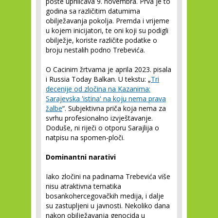
pošte upriličava 9. novembra. Prva je to
godina sa različitim datumima
obilježavanja pokolja. Premda i vrijeme
u kojem inicijatori, te oni koji su podigli
obilježje, koriste različite podatke o
broju nestalih podno Trebevića.
O Cacinim žrtvama je aprila 2023. pisala
i Russia Today Balkan. U tekstu: „
Tri
decenije od zločina na Kazanima:
Sarajevska 'istina' na koju nema prava
žalbe
“. Subjektivna priča koja nema za
svrhu profesionalno izvještavanje.
Doduše, ni riječi o otporu Sarajlija o
natpisu na spomen-ploči.
Dominantni narativi
Iako zločini na padinama Trebevića više
nisu atraktivna tematika
bosankohercegovačkih medija, i dalje
su zastupljeni u javnosti. Nekoliko dana
nakon obilježavanja genocida u