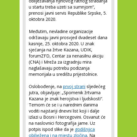
obilježavanja njihovog ratnog stradanja
u startu treba uzeti sa sumnjom“,
prenosi javni servis Republike Srpske, 5.
oktobra 2020.
Međutim, nevladine organizacije
održavaju javni prosvjed dvadeset dana
kasnije, 25. oktobra 2020. U znak
sjećanja na žrtve Kazana, UDIK,
forumZFD, Centar za nenasilnu akciju
(CNA) i Mreža za izgradnju mira
naglašavaju potrebu podizanja
memorijala u središtu prijestolnice.
Oslobođenje, na
prvoj strani
sljedećeg
jutra, objavljuje: „Spomenik žrtvama
Kazana je znak herojstva i ljudskosti“.
Temom će se i u narednim danima
voditi najstariji dnevni list koji i dalje
izlazi u Bosni i Hercegovini. Osvanut će
na naslovnici fotografija jame. Uz
potpis ispod slike da je
godišnjica
obilježena i na mjestu zločina
. Na