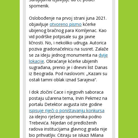
spomenik.
Oslobođenje na prvoj strani juna 2021.
objavljuje
otvoreno pismo
kćerke
ubijenog bračnog para Komljenac. Kao
vid podrške potpisale su ga javne
ličnosti. No, i nekoliko udruga. Autorica
poziva gradonačelnicu na susret. Zalaže
se za ideju jednog monumenta na
dvije
lokacije
. Obraćanje kćerke ubijenih
sugrađana, prenio je i dnevni list Danas
iz Beograda. Pod naslovom: „Kazani su
ostali tamni oblak iznad Sarajeva“.
I dok zločini Cace i njegovih saboraca
postaju užarena tema, Irvin Pekmez na
portalu Detektor avgusta iste godine
ispisuje riječi o poništavanju konkursa
za idejno rješenje spomenika podno
Trebevića. Nijedan od predloženih
radova institucijama glavnog grada nije
bio prihvatljiv. Citiraju se iskazi Milana