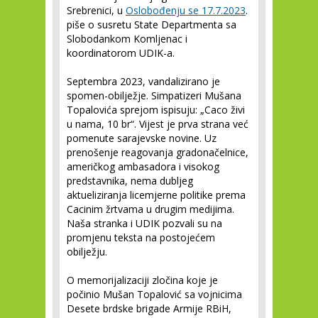
Srebrenici, u
Oslobođenju se 17.7.2023
.
piše o susretu State Departmenta sa
Slobodankom Komljenac i
koordinatorom UDIK-a.
Septembra 2023, vandalizirano je
spomen-obilježje. Simpatizeri Mušana
Topalovića sprejom ispisuju: „Caco živi
u nama, 10 br“. Vijest je prva strana već
pomenute sarajevske novine. Uz
prenošenje reagovanja gradonačelnice,
američkog ambasadora i visokog
predstavnika, nema dubljeg
aktueliziranja licemjerne politike prema
Cacinim žrtvama u drugim medijima.
Naša stranka i UDIK pozvali su na
promjenu teksta na postojećem
obilježju.
O memorijalizaciji zločina koje je
počinio Mušan Topalović sa vojnicima
Desete brdske brigade Armije RBiH,