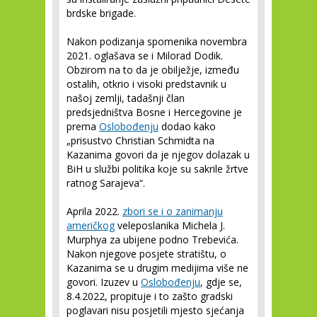
brdske brigade.
Nakon podizanja spomenika novembra
2021. oglašava se i Milorad Dodik.
Obzirom na to da je obilježje, između
ostalih, otkrio i visoki predstavnik u
našoj zemlji, tadašnji član
predsjedništva Bosne i Hercegovine je
prema
Oslobođenju
dodao kako
„prisustvo Christian Schmidta na
Kazanima govori da je njegov dolazak u
BiH u službi politika koje su sakrile žrtve
ratnog Sarajeva“.
Aprila 2022.
zbori se i o zanimanju
američkog
veleposlanika Michela J.
Murphya za ubijene podno Trebevića.
Nakon njegove posjete stratištu, o
Kazanima se u drugim medijima više ne
govori. Izuzev u
Oslobođenju
, gdje se,
8.4.2022, propituje i to zašto gradski
poglavari nisu posjetili mjesto sjećanja