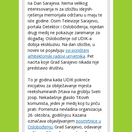
na Dan Sarajeva. Nema velikog
interesovanja ni za izložbu idejnih-
rješenja memorijala održanu u maju te
iste godine. Osim Televizije Sarajevo,
portala Detektor i Oslobođenja, nijedan
drugi medij ne pokazuje zanimanje za
događaj. Oslobođenje od UDIK-a
dobija ekskluzivu. Na dan izložbe, u
novini se pojavljuju
svi poništeni
arhitektonski radovi umjetnika
. Pet
nacrta koje Grad Sarajevo nikada nije
predstavio društvu.
To je godina kada UDIK pokreće
inicijativu za obilježavanje mjesta
reekshumiranih žrtava na groblju Sveti
Josip. Nekadašnje glasilo Titovih
komunista, jedini je medij koji tu priču
prati. Pomenuta nevladina organizacija
26. oktobra, godišnjicu Kazana
označava objavljivanjem
posmrtnice u
Oslobođenju.
Grad Sarajevo, odavanje