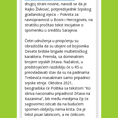
drugoj strani novine, navodi se da je
Rajko Živković, potpredsjednik Srpskog
građanskog vijeća – Pokreta za
ravnopravnost u Bosni i Hercegovini, na
stratištu pročitao tekst inicijative o
spomeniku u središtu Sarajeva.
Četiri udruženja u priopćenju su
obrazložila da su ubijeni od bojovnika
Desete brdske brigade multietničkog
karaktera. Premda, sa dominatnim
brojem srpskih žrtava. Nažalost, u
predstojećem razdoblju će u RS-u
preovladavati stav da su na padinama
Trebevića masakrirani samo pripadnici
srpske etnije. Oktobra 2021,
beogradska će Politika sa tekstom “Ko
skriva nacionalnu pripadnost žrtava na
Kazanima”, biti među medijima čiji će
sagovornici isticati da na budućem
spomen-obilježju nema krsta. Da je
tekst pisan latinicom, a ne ćirilicom.