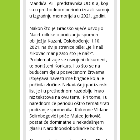
Mandića. Ali i predstavnika UDIK-a, koji
su u prethodnom periodu izrazili sumnju
u izgradnju memorijala u 2021. godini.
Nakon što je Gradsko vijeće usvojilo
Nacrt odluke o podizanju spomen-
obilježja Kazani, Oslobođenje 1.10.
2021. na dvije stranice piše: „Je li naš
zlikovac manji zato što je naš?“.
Problematizuje se usvojeni dokument,
te poništeni Konkurs. I to što se na
budućem djelu posvećenom žrtvama
izbjegava navesti ime brigade koja je
počinila zločine. Nekadašnji partizanski
list je i u prethodnom razdoblju imao
niz tekstova na ovu temu. Pri tome, i u
narednom će periodu oštro tematizirati
podizanje spomenika. Kolumne Vildane
Selimbegović i priče Matee Jerković,
postat će dominatne u nekadašnjem
glasilu Narodnooslobodilačke borbe.