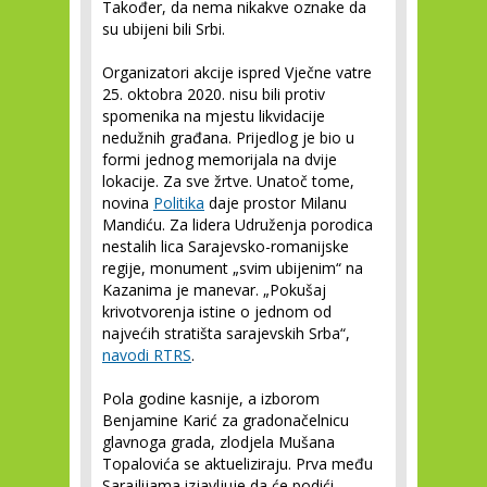
Također, da nema nikakve oznake da
su ubijeni bili Srbi.
Organizatori akcije ispred Vječne vatre
25. oktobra 2020. nisu bili protiv
spomenika na mjestu likvidacije
nedužnih građana. Prijedlog je bio u
formi jednog memorijala na dvije
lokacije. Za sve žrtve. Unatoč tome,
novina
Politika
daje prostor Milanu
Mandiću. Za lidera Udruženja porodica
nestalih lica Sarajevsko-romanijske
regije, monument „svim ubijenim“ na
Kazanima je manevar. „Pokušaj
krivotvorenja istine o jednom od
najvećih stratišta sarajevskih Srba“,
navodi RTRS
.
Pola godine kasnije, a izborom
Benjamine Karić za gradonačelnicu
glavnoga grada, zlodjela Mušana
Topalovića se aktueliziraju. Prva među
Sarajlijama izjavljuje da će podići