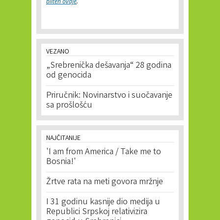
bilten ovdje
.
VEZANO
„Srebrenička dešavanja“ 28 godina
od genocida
Priručnik: Novinarstvo i suočavanje
sa prošlošću
NAJČITANIJE
'I am from America / Take me to
Bosnia!'
Žrtve rata na meti govora mržnje
I 31 godinu kasnije dio medija u
Republici Srpskoj relativizira