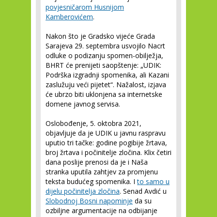
povjesničarom Husnijom
Kamberovićem
.
Nakon što je Gradsko vijeće Grada
Sarajeva 29. septembra usvojilo Nacrt
odluke o podizanju spomen-obilježja,
BHRT će prenijeti saopštenje: „UDIK:
Podrška izgradnji spomenika, ali Kazani
zaslužuju veći pijetet“. Nažalost, izjava
će ubrzo biti uklonjena sa internetske
domene javnog servisa.
Oslobođenje, 5. oktobra 2021,
objavljuje da je UDIK u javnu raspravu
uputio tri tačke: godine pogibije žrtava,
broj žrtava i počinitelje zločina. Klix četiri
dana poslije prenosi da je i Naša
stranka uputila zahtjev za promjenu
teksta budućeg spomenika. I
to samo u
dijelu počinitelja zločina
. Senad Avdić u
Slobodnoj Bosni napominje
da su
ozbiljne argumentacije na odbijanje