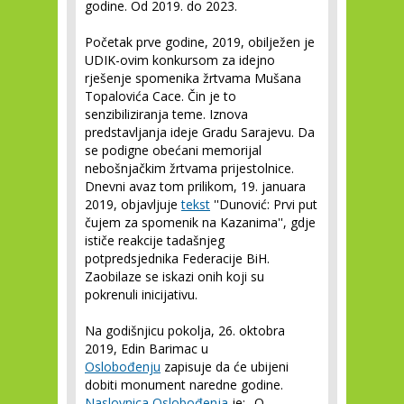
godine. Od 2019. do 2023.
Početak prve godine, 2019, obilježen je
UDIK-ovim konkursom za idejno
rješenje spomenika žrtvama Mušana
Topalovića Cace. Čin je to
senzibiliziranja teme. Iznova
predstavljanja ideje Gradu Sarajevu. Da
se podigne obećani memorijal
nebošnjačkim žrtvama prijestolnice.
Dnevni avaz tom prilikom, 19. januara
2019, objavljuje
tekst
''Dunović: Prvi put
čujem za spomenik na Kazanima'', gdje
ističe reakcije tadašnjeg
potpredsjednika Federacije BiH.
Zaobilaze se iskazi onih koji su
pokrenuli inicijativu.
Na godišnjicu pokolja, 26. oktobra
2019, Edin Barimac u
Oslobođenju
zapisuje da će ubijeni
dobiti monument naredne godine.
Naslovnica Oslobođenja
je: „O