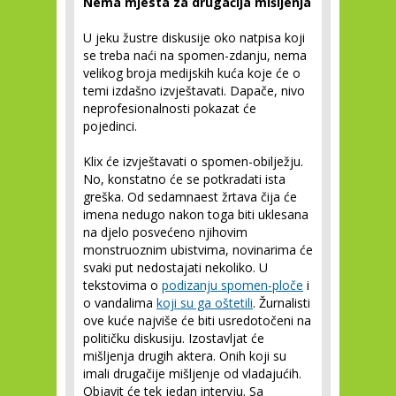
Nema mjesta za drugačija mišljenja
U jeku žustre diskusije oko natpisa koji
se treba naći na spomen-zdanju, nema
velikog broja medijskih kuća koje će o
temi izdašno izvještavati. Dapače, nivo
neprofesionalnosti pokazat će
pojedinci.
Klix će izvještavati o spomen-obilježju.
No, konstatno će se potkradati ista
greška. Od sedamnaest žrtava čija će
imena nedugo nakon toga biti uklesana
na djelo posvećeno njihovim
monstruoznim ubistvima, novinarima će
svaki put nedostajati nekoliko. U
tekstovima o
podizanju spomen-ploče
i
o vandalima
koji su ga oštetili
. Žurnalisti
ove kuće najviše će biti usredotočeni na
političku diskusiju. Izostavljat će
mišljenja drugih aktera. Onih koji su
imali drugačije mišljenje od vladajućih.
Objavit će tek jedan intervju. Sa