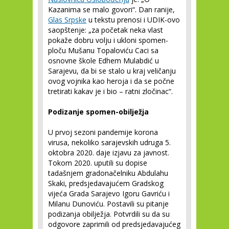
Kazanima se malo govori“. Dan ranije,
Glas Srpske
u tekstu prenosi i UDIK-ovo
saopštenje: „za početak neka vlast
pokaže dobru volju i ukloni spomen-
ploču Mušanu Topaloviću Caci sa
osnovne škole Edhem Mulabdić u
Sarajevu, da bi se stalo u kraj veličanju
ovog vojnika kao heroja i da se počne
tretirati kakav je i bio – ratni zločinac“.
Podizanje spomen-obilježja
U prvoj sezoni pandemije korona
virusa, nekoliko sarajevskih udruga 5.
oktobra 2020. daje izjavu za javnost.
Tokom 2020. uputili su dopise
tadašnjem gradonačelniku Abdulahu
Skaki, predsjedavajućem Gradskog
vijeća Grada Sarajevo Igoru Gavriću i
Milanu Dunoviću. Postavili su pitanje
podizanja obilježja. Potvrdili su da su
odgovore zaprimili od predsjedavajućeg