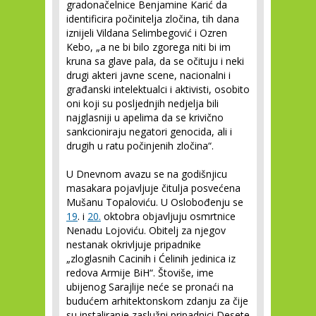
gradonačelnice Benjamine Karić da
identificira počinitelja zločina, tih dana
iznijeli Vildana Selimbegović i Ozren
Kebo, „a ne bi bilo zgorega niti bi im
kruna sa glave pala, da se očituju i neki
drugi akteri javne scene, nacionalni i
građanski intelektualci i aktivisti, osobito
oni koji su posljednjih nedjelja bili
najglasniji u apelima da se krivično
sankcioniraju negatori genocida, ali i
drugih u ratu počinjenih zločina“.
U Dnevnom avazu se na godišnjicu
masakara pojavljuje čitulja posvećena
Mušanu Topaloviću. U Oslobođenju se
19
. i
20.
oktobra objavljuju osmrtnice
Nenadu Lojoviću. Obitelj za njegov
nestanak okrivljuje pripadnike
„zloglasnih Cacinih i Ćelinih jedinica iz
redova Armije BiH“. Štoviše, ime
ubijenog Sarajlije neće se pronaći na
budućem arhitektonskom zdanju za čije
su instaliranje zaslužni pripadnici Desete