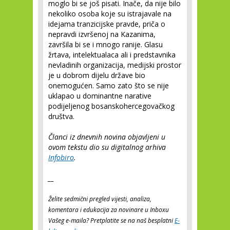
moglo bi se još pisati. Inače, da nije bilo
nekoliko osoba koje su istrajavale na
idejama tranzicijske pravde, priča o
nepravdi izvršenoj na Kazanima,
završila bi se i mnogo ranije. Glasu
žrtava, intelektualaca ali i predstavnika
nevladinih organizacija, medijski prostor
je u dobrom dijelu države bio
onemogućen. Samo zato što se nije
uklapao u dominantne narative
podijeljenog bosanskohercegovačkog
društva.
Članci iz dnevnih novina objavljeni u
ovom tekstu dio su digitalnog arhiva
Infobiro
.
__
Želite sedmični pregled vijesti, analiza,
komentara i edukacija za novinare u Inboxu
Vašeg e-maila? Pretplatite se na naš besplatni
E-