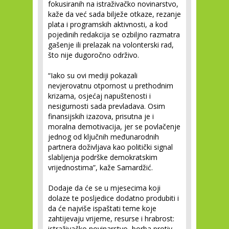
fokusiranih na istraživačko novinarstvo,
kaže da već sada bilježe otkaze, rezanje
plata i programskih aktivnosti, a kod
pojedinih redakcija se ozbiljno razmatra
gašenje ili prelazak na volonterski rad,
što nije dugoročno održivo.
“Iako su ovi mediji pokazali
nevjerovatnu otpornost u prethodnim
krizama, osjećaj napuštenosti i
nesigurnosti sada prevladava. Osim
finansijskih izazova, prisutna je i
moralna demotivacija, jer se povlačenje
jednog od ključnih međunarodnih
partnera doživljava kao politički signal
slabljenja podrške demokratskim
vrijednostima”, kaže Samardžić.
Dodaje da će se u mjesecima koji
dolaze te posljedice dodatno produbiti i
da će najviše ispaštati teme koje
zahtijevaju vrijeme, resurse i hrabrost:
istraživačko novinarstvo, borba protiv