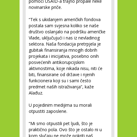
pomoći USAID-a trajno propale neke
novinarske priče.
“Tek s ukidanjem američkih fondova
postala sam svjesna koliko se naše
društvo oslanjalo na podršku američke
Vlade, uključujući i nas iz nevladinog
sektora. Naša fondacija pretrpjela je
gubitak finansiranja mnogih dobrih
projekata i inicijativa, posebno onih
posvećenih antikorupcijskim
aktivnostima, koje nikada nisu, niti će
biti, finansirane od države i njenih
funkcionera koji su i sami često
predmet naših istraživanja”, kaže
Alađuz.
U pojedinim medijima su morali
otpustiti zaposlene.
“Mi smo otpustili pet ljudi, što je
praktično pola. Ovo što je ostalo ni u
kom slučaju ne može pokriti naš