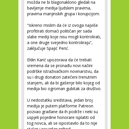
možda ne bi blagonaklono gledali na
bavljenje medija ljudskim pravima,
pravima manjinskih grupa i korupcijom.
“Iskreno mislim da će iz ovoga najviše
profitirati domaći političari jer sada
slabe mediji koje nisu mogli kontrolirati,
a one druge svejedno kontroliraju”,
zaključuje Spajić Perić.
Eldin Karić upozorava da će trebati
vremena da se pronađu novi načini
podrške istraživačkom novinarstvu, da
su i drugi donatori zatečeni trenutnim
stanjem, ali da bi gašenje bilo kojeg od
medija bio ogroman gubitak za društvo.
U nedostatku sredstava, jedan broj
medija je putem platforme Patreon
pozvao građane da ih podrže i neki su
uspjeli pojedine honorare isplatiti od
tog novca, ali se ispostavilo da to nije
stalan i pouzdan prihod.