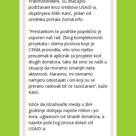
Pratimotendere, su značajno
podržavani kroz sredstva USAID-a,
objašnjava Eldin Karić, jedan od
urednika portala Zurnal.info.
“Prestankom te podrške poprilično je
usporen naš rad. Zbog kompleksnosti
projekata i obima poslova koje je
CRMA provodila, vrlo smo rijetko
preuzimali ili aplicirali za projekte kod
drugih donatora, tako da smo se našli u
situaciji da moramo smanjiti naše
aktivnosti. Naravno, mi nemamo
namjeru odustajati i oni koji su se
prerano radovali bit će razočarani”, kaže
Karić.
Ističe da istraživački mediji u BiH
godišnje dobijaju najviše milion i po
eura, uglavnom od stranih donatora, a
najviše pola tog iznosa dolazi od
USAID-a.