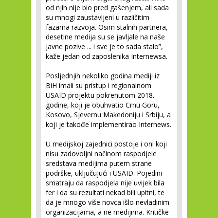
od njih nije bio pred gašenjem, ali sada
su mnogi zaustavljeni u različitim
fazama razvoja. Osim stalnih partnera,
desetine medija su se javljale na naše
javne pozive ... i sve je to sada stalo”,
kaže jedan od zaposlenika Internewsa.
Posljednjih nekoliko godina mediji iz
BiH imali su pristup i regionalnom
USAID projektu pokrenutom 2018.
godine, koji je obuhvatio Crnu Goru,
Kosovo, Sjevernu Makedoniju i Srbiju, a
koji je takođe implementirao Internews.
U medijskoj zajednici postoje i oni koji
nisu zadovoljni načinom raspodjele
sredstava medijima putem strane
podrške, uključujući i USAID. Pojedini
smatraju da raspodjela nije uvijek bila
fer i da su rezultati nekad bili upitni, te
da je mnogo više novca išlo nevladinim
organizacijama, a ne medijima. Kritičke