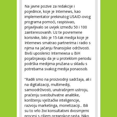
Na javne pozive za redakcije i
pojedince, koje je Internews, kao
implementator prekinutog USAID-ovog
programa pomoći, raspisivao,
prijavljivalo se uvijek između 50 i 100
zainteresovanih. Uz te povremene
korisnike, bilo je 15-tak medija koje je
Internews smatrao partnerima i radio s
njima na jačanju finansijske održivosti.
Bivši uposlenici Internewsa u BiH
pojašnjavaju da je u proteklom periodu
podrška medijima pružana u skladu s
potrebama svakog medija ponaosob.
“Radili smo na proizvodnji sadržaja, ali i
na digitalizaciji, multimediji,
samoodrživosti, unutrašnjem ustroju,
praćenju sveobuhvatne analitike,
korištenju vještačke inteligencije,
razvoju marketinga, monetizaciji... Bili
su to vrlo živi konsultativni dvosmjerni
procesi s ciljem organskog rasta. Niko