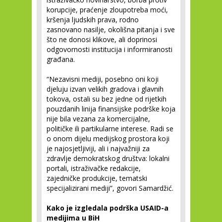
korupcije, praćenje zloupotreba moći,
kršenja ljudskih prava, rodno
zasnovano nasilje, okolišna pitanja i sve
što ne donosi klikove, ali doprinosi
odgovornosti institucija i informiranosti
građana.
“Nezavisni mediji, posebno oni koji
djeluju izvan velikih gradova i glavnih
tokova, ostali su bez jedne od rijetkih
pouzdanih linija finansijske podrške koja
nije bila vezana za komercijalne,
političke ili partikularne interese. Radi se
o onom dijelu medijskog prostora koji
je najosjetljiviji, ali i najvažniji za
zdravlje demokratskog društva: lokalni
portali, istraživačke redakcije,
zajedničke produkcije, tematski
specijalizirani mediji”, govori Samardžić.
Kako je izgledala podrška USAID-a
medijima u BiH