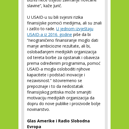
slavine”, kaže Jurič.
U USAID-u su bili svjesni rizika
finansijske pomoći medijima, ali su znali
i zašto to rade.
U jednom izvještaju
USAID-a iz 2016. godine
piše da bi
“neograničeno finansiranje moglo dati
manje ambiciozne rezultate, ali bi,
oslobađanjem medijskih organizacija
od tereta borbe za opstanak i obaveza
prema određenim programima, pomoć
USAID-a mogla osloboditi njihove
kapacitete i podstaći inovacije i
nezavisnost.” Istovremeno se
prepoznaje i to da nedostatak
finansijskog pritiska može smanjiti
motivaciju medijskih organizacija da
dopru do nove publike i proizvode bolje
novinarstvo.
Glas Amerike i Radio Slobodna
Evropa