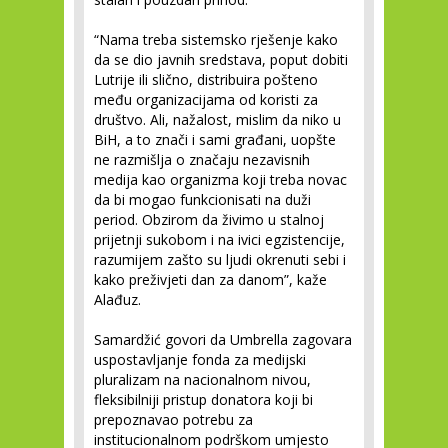
“Nama treba sistemsko rješenje kako
da se dio javnih sredstava, poput dobiti
Lutrije ili slično, distribuira pošteno
među organizacijama od koristi za
društvo. Ali, nažalost, mislim da niko u
BiH, a to znači i sami građani, uopšte
ne razmišlja o značaju nezavisnih
medija kao organizma koji treba novac
da bi mogao funkcionisati na duži
period. Obzirom da živimo u stalnoj
prijetnji sukobom i na ivici egzistencije,
razumijem zašto su ljudi okrenuti sebi i
kako preživjeti dan za danom”, kaže
Alađuz.
Samardžić govori da Umbrella zagovara
uspostavljanje fonda za medijski
pluralizam na nacionalnom nivou,
fleksibilniji pristup donatora koji bi
prepoznavao potrebu za
institucionalnom podrškom umjesto