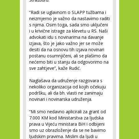
“Radi se uglavnom o SLAPP tužbama i
neizmjerno je važno da nastavimo raditi
s njima. Osim toga, sada smo uključeni
i u krivične istrage za klevetu u RS. Naši
advokati idu s novinarima na davanje
izjava, što je jako važno jer se može
desiti da na osnovu tih izjava novinari
postanu osumnjičeni, ali se plašimo da
nećemo biti u stanju da odgovorimo na
sve zahtjeve”, kaže Rudić.
Naglašava da udruženje razgovara s
nekoliko organizacija od kojih očekuju
podršku, ali da bh. vlasti ne zanimaju
novinari i novinarska udruženja.
“Mi smo nedavno aplicirali za grant od
7.000 KM kod Ministarstva za ljudska
prava u Vijeću ministara BiH i odbijeni
smo uz obrazloženje da se ne bavimo
ljudskim pravima. Mislim da ljudi u