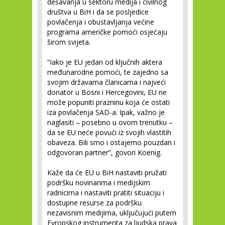
dešavanja u sektoru medija i civilnog
društva u BiH i da se posljedice
povlačenja i obustavljanja većine
programa američke pomoći osjećaju
širom svijeta.
“Iako je EU jedan od ključnih aktera
međunarodne pomoći, te zajedno sa
svojim državama članicama i najveći
donator u Bosni i Hercegovini, EU ne
može popuniti prazninu koja će ostati
iza povlačenja SAD-a. Ipak, važno je
naglasiti – posebno u ovom trenutku –
da se EU neće povući iz svojih vlastitih
obaveza. Bili smo i ostajemo pouzdan i
odgovoran partner”, govori Koenig.
Kaže da će EU u BiH nastaviti pružati
podršku novinarima i medijskim
radnicima i nastaviti pratiti situaciju i
dostupne resurse za podršku
nezavisnim medijima, uključujući putem
Evropskog instrumenta za ljudska prava