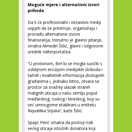
Moguće mjere i alternativni izvori
prihoda
Da li će profesionalni i nezavisni mediji
uspjeti da se prestroje, organiziraju i
pronađu alternativne izvore
finansiranja, trenutno je glavno pitanje,
smatra Almedin Šišić, glavni i odgovorni
urednik Valterportal.ba.
“U protivnom, BiH bi se mogla suočiti s
ozbiljnom erozijom medijskih sloboda i
tačnih i kvalitetnih informacija dostupnih
građanima i, jednako bitno, otvara se
prostor za snažniji ulazak stranih
malignih uticaja u našu zemlju poput
mađarskog, ruskog i kineskog, koji su
već umnogome etablirani u entitetu
Republika Srpska”, kaže Šišić.
Spajić Perić smatra da postoji rizik
većeg uticaja istočnih donatora koji