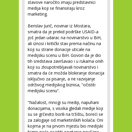
stavove naročito imaju predstavnici
medija koji se finansiraju kroz
marketing.
Berislav Jurič, novinar iz Mostara,
smatra da je prekid podrške USAID-a
još jedan udarac na novinarstvo u BiH,
ali iznosi i kritički stav prema načinu na
koji su strane donacije uticale na
medijsku scenu u BiH. Govori da je dio
tih sredstava završavao i u rukama onih
koji su zloupotrebljavali novinarstvo i
smatra da će možda blokiranje donacija
isključivo za pisanje, a ne razvijanje
održivog medijskog biznisa, “očistiti
medijsku scenu”.
“Nažalost, mnogi su mediji, napuhani
donacijama, s visoka gledali medije koji
su se grčevito borili na tržištu, boreći se
za zalogaje od marketinških kolača. Oni
kojima je na prvom mjestu bio medijski
biznis neće osjetiti zavrtanje novčane