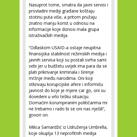
Nasuprot tome, smatra da javni servisi i
provladini mediji građane koštaju
stotinu puta više, a pritom pružaju
znatno manju korist u odnosu na
informacije koje donosi mala grupa
istraživačkih medija.
“Odlaskom USAID-a ostaje neupitna
finansijska stabilnost režimskih medija i
javnih servisa koji su postali svrha sami
sebi jer u budžetu uvijek ima para da se
plati prikrivanje kriminala i širenje
mržnje među narodima. Oni koji
otkrivaju korupcijske afere i informišu
javnost do koje je mjere car go, oni su
dovedeni u vrlo tešku situaciju.
Domaćim korumpiranim političarima mi
ne trebamo i rado bi se oni nas riješili”,
govori on.
Milica Samardžić iz Udruženja Umbrella,
koje okuplja 13 neprofitnih medija