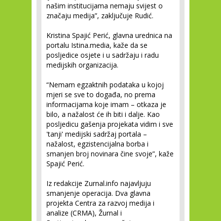
našim institucijama nemaju svijest o
značaju medija”, zaključuje Rudić.
Kristina Spajić Perić, glavna urednica na
portalu Istina.media, kaže da se
posljedice osjete i u sadržaju i radu
medijskih organizacija.
“Nemam egzaktnih podataka u kojoj
mjeri se sve to događa, no prema
informacijama koje imam – otkaza je
bilo, a nažalost će ih biti i dalje. Kao
posljedicu gašenja projekata vidim i sve
'tanji' medijski sadržaj portala –
nažalost, egzistencijalna borba i
smanjen broj novinara čine svoje”, kaže
Spajić Perić.
Iz redakcije Zurnal.info najavljuju
smanjenje operacija. Dva glavna
projekta Centra za razvoj medija i
analize (CRMA), Žurnal i