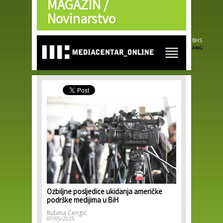
MAGAZIN /
Skip to
main
Novinarstvo
content
BHS
ENG
Ozbiljne posljedice ukidanja američke
podrške medijima u BiH
Rubina Čengić
07/05/2025