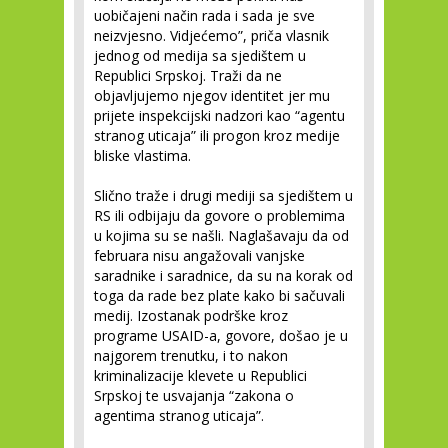
uobičajeni način rada i sada je sve
neizvjesno. Vidjećemo”, priča vlasnik
jednog od medija sa sjedištem u
Republici Srpskoj. Traži da ne
objavljujemo njegov identitet jer mu
prijete inspekcijski nadzori kao “agentu
stranog uticaja” ili progon kroz medije
bliske vlastima.
Slično traže i drugi mediji sa sjedištem u
RS ili odbijaju da govore o problemima
u kojima su se našli. Naglašavaju da od
februara nisu angažovali vanjske
saradnike i saradnice, da su na korak od
toga da rade bez plate kako bi sačuvali
medij. Izostanak podrške kroz
programe USAID-a, govore, došao je u
najgorem trenutku, i to nakon
kriminalizacije klevete u Republici
Srpskoj te usvajanja “zakona o
agentima stranog uticaja”.