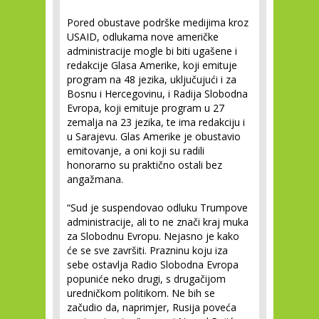
Pored obustave podrške medijima kroz
USAID, odlukama nove američke
administracije mogle bi biti ugašene i
redakcije Glasa Amerike, koji emituje
program na 48 jezika, uključujući i za
Bosnu i Hercegovinu, i Radija Slobodna
Evropa, koji emituje program u 27
zemalja na 23 jezika, te ima redakciju i
u Sarajevu. Glas Amerike je obustavio
emitovanje, a oni koji su radili
honorarno su praktično ostali bez
angažmana.
“Sud je suspendovao odluku Trumpove
administracije, ali to ne znači kraj muka
za Slobodnu Evropu. Nejasno je kako
će se sve završiti. Prazninu koju iza
sebe ostavlja Radio Slobodna Evropa
popuniće neko drugi, s drugačijom
uredničkom politikom. Ne bih se
začudio da, naprimjer, Rusija poveća