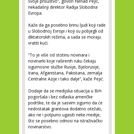
svoje prisustvo”, govori Nenad Pejić,
nekadašnji direktor Radija Slobodna
Evropa.
Kaže da ga posebno brinu ljudi koji rade
u Slobodnoj Evropi i koji su pobjegli od
diktatorskih režima, a sada se moraju
vratiti kući.
“To je više od stotinu novinara i
novinarki koje raširenih ruku čekaju
sigurnosne službe Rusije, Bjelorusije,
Irana, Afganistana, Pakistana, zemalja
Centralne Azije i tako dalje”, kaže Pejić.
Dodaje da se medijska situacija u BiH
pogoršala i bez odlaska američke
podrške, te da je sasvim sigurno da će
nedostatak grantova dodatno otežati,
ako ne i potpuno ugasiti neke medije,
što se posebno odnosi na istraživačko
novinarstvo.