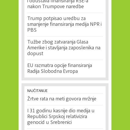
i obustava finansiranja RSE-a
nakon Trumpove naredbe
Trump potpisao uredbu za
smanjenje finansiranja medija NPR i
PBS
Tužbe zbog zatvaranja Glasa
Amerike i stavljanja zaposlenika na
dopust
EU razmatra opcije finansiranja
Radija Slobodna Evropa
NAJČITANIJE
Žrtve rata na meti govora mržnje
I 31 godinu kasnije dio medija u
Republici Srpskoj relativizira
genocid u Srebrenici