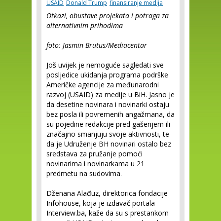
USAID
Donald Trump
finansiranje medija
Otkazi, obustave projekata i potraga za
alternativnim prihodima
foto: Jasmin Brutus/Mediacentar
Još uvijek je nemoguće sagledati sve
posljedice ukidanja programa podrške
Američke agencije za međunarodni
razvoj (USAID) za medije u BiH. Jasno je
da desetine novinara i novinarki ostaju
bez posla ili povremenih angažmana, da
su pojedine redakcije pred gašenjem ili
značajno smanjuju svoje aktivnosti, te
da je Udruženje BH novinari ostalo bez
sredstava za pružanje pomoći
novinarima i novinarkama u 21
predmetu na sudovima.
Dženana Alađuz, direktorica fondacije
Infohouse, koja je izdavač portala
Interview.ba, kaže da su s prestankom