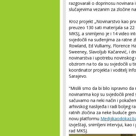
razgovarali o doprinosu novinara
slučajevima vezanim za zločine n
Kroz projekt „Novinarstvo kao prvi
preuzeo 130 sati materijala sa 22 
MKSJ, a snimljeno je i 14 video in
svjedočili na suđenjima za ratne z
Rowland, Ed Vulliamy, Florence H
Sweeney, Slavoljub Kačarević, i dru
novinarstva i upotrebu novinskog 
obzirom na to da su svjedočili u 
koordinator projekta i voditelj In
Sarajevo.
“Mislili smo da bi bilo ispravno 
novinarima koji su svjedočili pred
sačuvamo na neki način i pokažemo 
arhivskog naslijeđa i radi boljeg 
ratnih zločina za neke buduće gene
novu platformu
Medijikaodokaz.b
izvještaji, snimljeni intervjui, kao 
rad MKSJ.