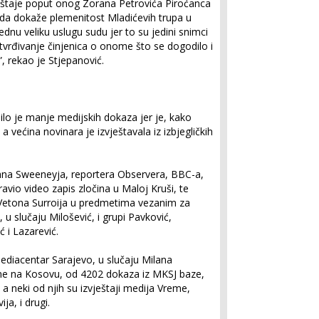
eštaje poput onog Zorana Petrovića Piroćanca
i da dokaže plemenitost Mladićevih trupa u
ednu veliku uslugu sudu jer to su jedini snimci
 utvrđivanje činjenica o onome što se dogodilo i
, rekao je Stjepanović.
lo je manje medijskih dokaza jer je, kako
a većina novinara je izvještavala iz izbjegličkih
ohna Sweeneyja, reportera Observera, BBC-a,
ravio video zapis zločina u Maloj Kruši, te
Vetona Surroija u predmetima vezanim za
 u slučaju Milošević, i grupi Pavković,
ić i Lazarević.
diacentar Sarajevo, u slučaju Milana
ne na Kosovu, od 4202 dokaza iz MKSJ baze,
 a neki od njih su izvještaji medija Vreme,
ja, i drugi.