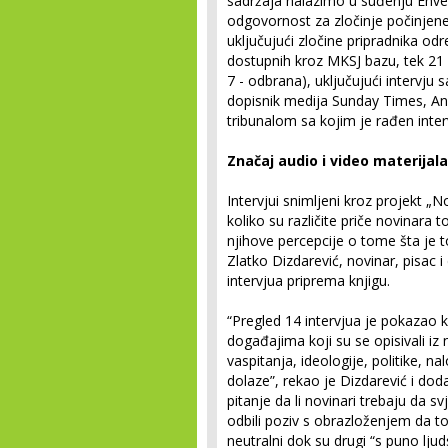
sadržaja nalazimo u suđenju Env
odgovornost za zločinje počinjene 
uključujući zločine pripradnika od
dostupnih kroz MKSJ bazu, tek 21 (
7 - odbrana), uključujući intervju
dopisnik medija Sunday Times, A
tribunalom sa kojim je rađen inte
Značaj audio i video materijala
Intervjui snimljeni kroz projekt „N
koliko su različite priče novinara t
njihove percepcije o tome šta je t
Zlatko Dizdarević, novinar, pisac 
intervjua priprema knjigu.
“Pregled 14 intervjua je pokazao ko
događajima koji su se opisivali iz n
vaspitanja, ideologije, politike, nalo
dolaze”, rekao je Dizdarević i doda
pitanje da li novinari trebaju da sv
odbili poziv s obrazloženjem da to
neutralni dok su drugi “s puno lju