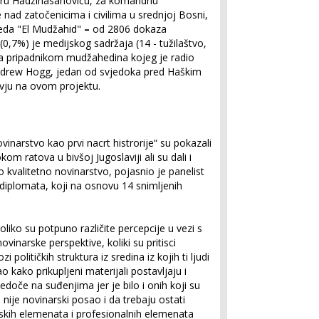
eru Hadžihasanoviću, za komandnu
nad zatočenicima i civilima u srednjoj Bosni,
reda "El Mudžahid"
–
od 2806 dokaza
0,7%) je medijskog sadržaja (14 - tužilaštvo,
 sa pripadnikom mudžahedina kojeg je radio
ndrew Hogg, jedan od svjedoka pred Haškim
rvju na ovom projektu.
ovinarstvo kao prvi nacrt histrorije“ su pokazali
okom ratova u bivšoj Jugoslaviji ali su dali i
o kvalitetno novinarstvo, pojasnio je panelist
i diplomata, koji na osnovu 14 snimljenih
liko su potpuno različite percepcije u vezi s
ovinarske perspektive, koliki su pritisci
zi političkih struktura iz sredina iz kojih ti ljudi
o kako prikupljeni materijali postavljaju i
jedoče na suđenjima jer je bilo i onih koji su
 nije novinarski posao i da trebaju ostati
dskih elemenata i profesionalnih elemenata