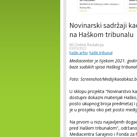
Novinarski sadržaji k
na Haškom tribunalu
MCOnline Redakcija
03/03/2022
haški arhiv
haški tribunal
Mediacentar je tijekom 2021. godi
baze sudskih spisa Haškog tribunal
Foto: Screenshot/Medijikaodokaz.
U sklopu projekta “Novinarstvo kao
dostupni dokazni materijali Haško
posto ukupnog broja predmeta) i p
je u prosjeku oko pet posto medi
Na prvom u nizu najavljenih događ
pred Haškim tribunalom”, održano
Mediacentra Sarajevo i Fonda za 