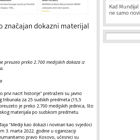
Kad Mundijal 
ne samo novi
ao značajan dokazni materijal
Search f
Search
ne preuzeo preko 2.700 medijskih dokaza iz
a.
ba
 prvi nacrt historije” pretraženi su javno
g tribunala za 25 sudskih predmeta (15,5
reuzeto je preko 2.700 medijskih jedinica, što
jskog materijala po sudskom predmetu.
aja “Mediji kao dokazi i novinari kao svjedoci
m 3. marta 2022. godine u oganizaciji
humanitarno pravo Kosovo, učesnici su