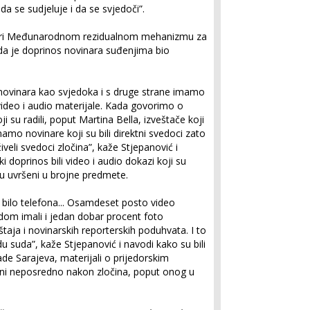
da se sudjeluje i da se svjedoči”.
 pri Međunarodnom rezidualnom mehanizmu za
da je doprinos novinara suđenjima bio
novinara kao svjedoka i s druge strane imamo
 video i audio materijale. Kada govorimo o
 su radili, poput Martina Bella, izveštače koji
mamo novinare koji su bili direktni svedoci zato
iveli svedoci zločina”, kaže Stjepanović i
 doprinos bili video i audio dokazi koji su
 su uvršeni u brojne predmete.
bilo telefona... Osamdeset posto video
dom imali i jedan dobar procent foto
eštaja i novinarskih reporterskih poduhvata. I to
adu suda”, kaže Stjepanović i navodi kako su bili
ade Sarajeva, materijali o prijedorskim
ađeni neposredno nakon zločina, poput onog u