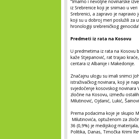
“Imamo i nevoljne novinarske izv
iz Srebrenice koji je snimao u ver
Srebrenici, a zapravo je napravio j
koji su u dobroj meri poslužili za
hronologiji srebreničkog genocida”
Predmeti iz rata na Kosovu
U predmetima iz rata na Kosovu bi
kaže Stjepanović, rat trajao kraće, 
centara iz Albanije i Makedonije.
Značajnu ulogu su imali snimci J
istraživačkog novinara, koji je nap
svjedočenje kosovskog novinara 
zločine na Kosovu, između ostalih,
Milutinović, Ojdanić, Lukić, Šainov
Prema podacima koje je skupio Me
Milutinovića, optuženom za zloči
36 (0,9%) je medijskog materijala,
Politika, Danas, Timočka Krimi Revi