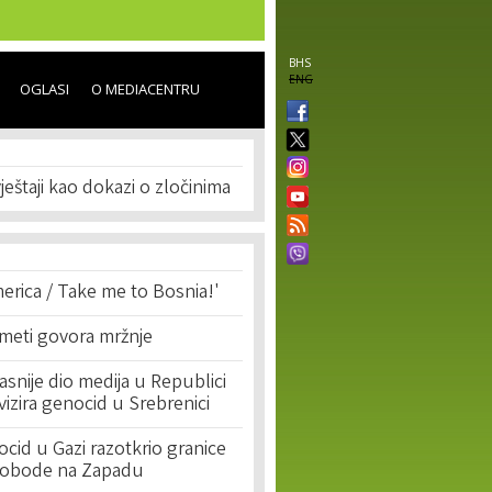
BHS
ENG
OGLASI
O MEDIACENTRU
ještaji kao dokazi o zločinima
erica / Take me to Bosnia!'
 meti govora mržnje
asnije dio medija u Republici
ivizira genocid u Srebrenici
cid u Gazi razotkrio granice
lobode na Zapadu