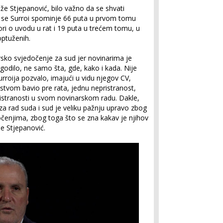
že Stjepanović, bilo važno da se shvati
e se Surroi spominje 66 puta u prvom tomu
ri o uvodu u rat i 19 puta u trećem tomu, u
ptuženih.
rsko svjedočenje za sud jer novinarima je
odilo, ne samo šta, gde, kako i kada. Nije
urroija pozvalo, imajući u vidu njegov CV,
stvom bavio pre rata, jednu nepristranost,
pristranosti u svom novinarskom radu. Dakle,
 za rad suda i sud je veliku pažnju upravo zbog
čenjima, zbog toga što se zna kakav je njihov
je Stjepanović.