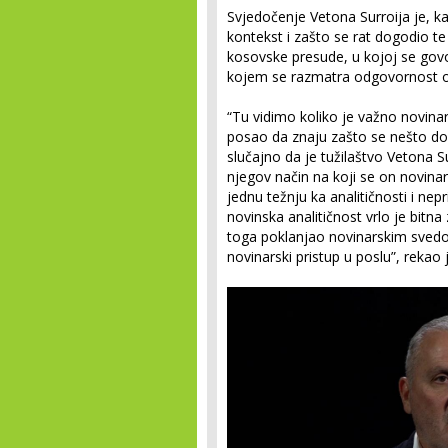
Svjedočenje Vetona Surroija je, ka
kontekst i zašto se rat dogodio t
kosovske presude, u kojoj se govo
kojem se razmatra odgovornost o
“Tu vidimo koliko je važno novina
posao da znaju zašto se nešto dog
slučajno da je tužilaštvo Vetona S
njegov način na koji se on novinar
jednu težnju ka analitičnosti i ne
novinska analitičnost vrlo je bitna
toga poklanjao novinarskim svedo
novinarski pristup u poslu”, rekao 