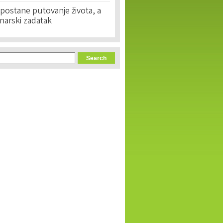
postane putovanje života, a
narski zadatak
orm