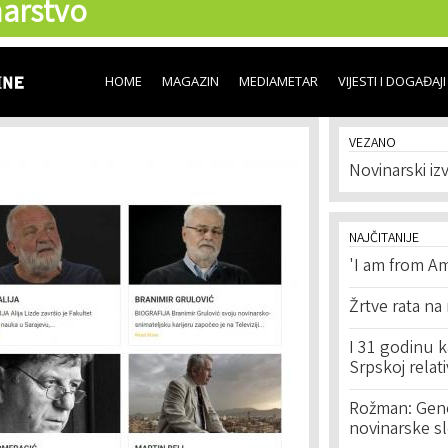
arstvo
Skip to
main
content
HOME
MAGAZIN
MEDIAMETAR
VIJESTI I DOGAĐAJI
VEZANO
Novinarski izv
NAJČITANIJE
'I am from Am
Žrtve rata na
I 31 godinu k
Srpskoj relat
Rožman: Geno
novinarske s