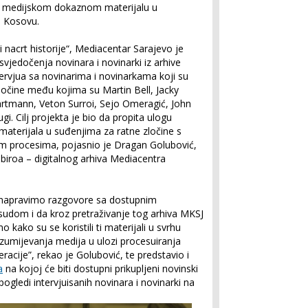
 i medijskom dokaznom materijalu u
a Kosovu.
 nacrt historije“, Mediacentar Sarajevo je
svjedočenja novinara i novinarki iz arhive
tervjua sa novinarima i novinarkama koji su
ločine među kojima su Martin Bell, Jacky
artmann, Veton Surroi, Sejo Omeragić, John
gi. Cilj projekta je bio da propita ulogu
materijala u suđenjima za ratne zločine s
tim procesima, pojasnio je Dragan Golubović,
fobiroa – digitalnog arhiva Mediacentra
da napravimo razgovore sa dostupnim
 sudom i da kroz pretraživanje tog arhiva MKSJ
kako su se koristili ti materijali u svrhu
razumijevanja medija u ulozi procesuiranja
racije”, rekao je Golubović, te predstavio i
a
na kojoj će biti dostupni prikupljeni novinski
i pogledi intervjuisanih novinara i novinarki na