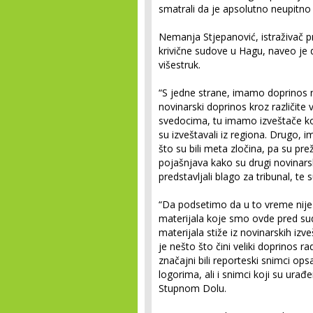
smatrali da je apsolutno neupitno 
Nemanja Stjepanović, istraživač
krivične sudove u Hagu, naveo je 
višestruk.
“S jedne strane, imamo doprinos 
novinarski doprinos kroz različite
svedocima, tu imamo izveštače koji
su izveštavali iz regiona. Drugo, i
što su bili meta zločina, pa su prež
pojašnjava kako su drugi novinarski
predstavljali blago za tribunal, te
“Da podsetimo da u to vreme nije 
materijala koje smo ovde pred su
materijala stiže iz novinarskih izv
je nešto što čini veliki doprinos r
značajni bili reporteski snimci ops
logorima, ali i snimci koji su ur
Stupnom Dolu.