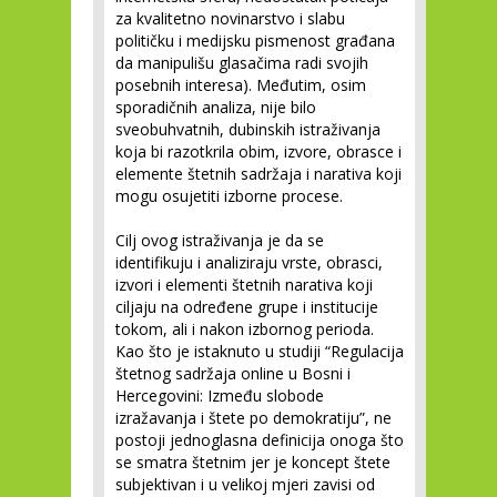
za kvalitetno novinarstvo i slabu
političku i medijsku pismenost građana
da manipulišu glasačima radi svojih
posebnih interesa). Međutim, osim
sporadičnih analiza, nije bilo
sveobuhvatnih, dubinskih istraživanja
koja bi razotkrila obim, izvore, obrasce i
elemente štetnih sadržaja i narativa koji
mogu osujetiti izborne procese.
Cilj ovog istraživanja je da se
identifikuju i analiziraju vrste, obrasci,
izvori i elementi štetnih narativa koji
ciljaju na određene grupe i institucije
tokom, ali i nakon izbornog perioda.
Kao što je istaknuto u studiji “Regulacija
štetnog sadržaja online u Bosni i
Hercegovini: Između slobode
izražavanja i štete po demokratiju”, ne
postoji jednoglasna definicija onoga što
se smatra štetnim jer je koncept štete
subjektivan i u velikoj mjeri zavisi od