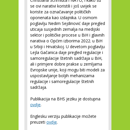
Christiana Schmidta i NATO, i kako su
se ovi narativi koristili i još uvijek se
koriste za označavanje političkih
oponenata kao izdajnika. U osmom
poglavlju Nedim Sejdinović daje pregled
uticaja susjednih zemalja na medijski
sektor i političke procese u BiH i glavnih
narativa o Općim izborima 2022. u BiH
u Srbiji i Hrvatskoj. U devetom poglavlju
Lejla Gačanica daje pregled regulacije i
samoregulacije štetnih sadržaja u BiH,
ali i primjere dobre prakse u zemljama
Evropske unije, koji mogu biti modeli za
uspostavljanje boljih mehanizama
regulacije i samoregulacije štetnih
sadržaja.
Publikacija na BHS jeziku je dostupna
ovdje
.
Englesku verziju publikacije možete
preuzeti
ovdje
.