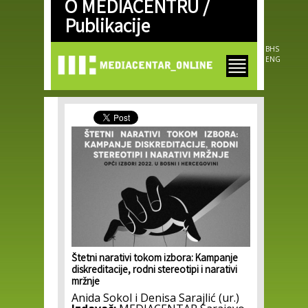
O MEDIACENTRU /
Skip to
main
Publikacije
content
BHS
ENG
Štetni narativi tokom izbora: Kampanje
diskreditacije, rodni stereotipi i narativi
mržnje
Anida Sokol i Denisa Sarajlić (ur.)