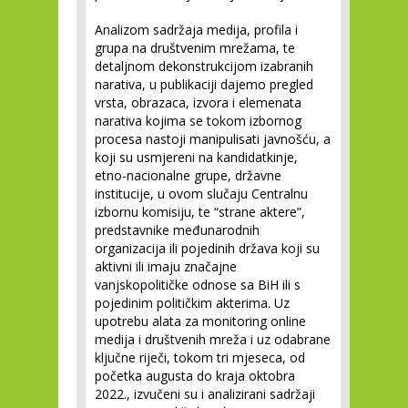
Analizom sadržaja medija, profila i
grupa na društvenim mrežama, te
detaljnom dekonstrukcijom izabranih
narativa, u publikaciji dajemo pregled
vrsta, obrazaca, izvora i elemenata
narativa kojima se tokom izbornog
procesa nastoji manipulisati javnošću, a
koji su usmjereni na kandidatkinje,
etno-nacionalne grupe, državne
institucije, u ovom slučaju Centralnu
izbornu komisiju, te “strane aktere”,
predstavnike međunarodnih
organizacija ili pojedinih država koji su
aktivni ili imaju značajne
vanjskopolitičke odnose sa BiH ili s
pojedinim političkim akterima. Uz
upotrebu alata za monitoring online
medija i društvenih mreža i uz odabrane
ključne riječi, tokom tri mjeseca, od
početka augusta do kraja oktobra
2022., izvučeni su i analizirani sadržaji