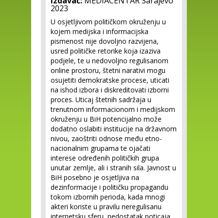
Izdavač:
MEDIACENTAR Sarajevo
2023
U osjetljivom političkom okruženju u
kojem medijska i informacijska
pismenost nije dovoljno razvijena,
usred političke retorike koja izaziva
podjele, te u nedovoljno regulisanom
online prostoru, štetni narativi mogu
osujetiti demokratske procese, uticati
na ishod izbora i diskreditovati izborni
proces. Uticaj štetnih sadržaja u
trenutnom informacionom i medijskom
okruženju u BiH potencijalno može
dodatno oslabiti institucije na državnom
nivou, zaoštriti odnose među etno-
nacionalnim grupama te ojačati
interese određenih političkih grupa
unutar zemlje, ali i stranih sila. Javnost u
BiH posebno je osjetljiva na
dezinformacije i političku propagandu
tokom izbornih perioda, kada mnogi
akteri koriste u pravilu neregulisanu
internetsku sferu, nedostatak poticaja