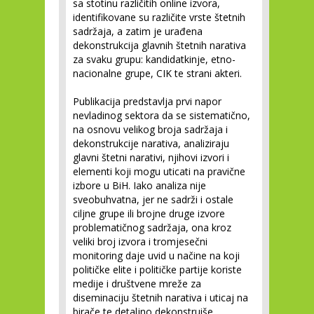
sa stotinu različitih online izvora,
identifikovane su različite vrste štetnih
sadržaja, a zatim je urađena
dekonstrukcija glavnih štetnih narativa
za svaku grupu: kandidatkinje, etno-
nacionalne grupe, CIK te strani akteri.
Publikacija predstavlja prvi napor
nevladinog sektora da se sistematično,
na osnovu velikog broja sadržaja i
dekonstrukcije narativa, analiziraju
glavni štetni narativi, njihovi izvori i
elementi koji mogu uticati na pravične
izbore u BiH. Iako analiza nije
sveobuhvatna, jer ne sadrži i ostale
ciljne grupe ili brojne druge izvore
problematičnog sadržaja, ona kroz
veliki broj izvora i tromjesečni
monitoring daje uvid u načine na koji
političke elite i političke partije koriste
medije i društvene mreže za
diseminaciju štetnih narativa i uticaj na
birače te detaljno dekonstruiše