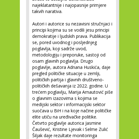
najeklatantnije i najopasnije primjere
takvih narativa.
Autori i autorice su nezavisni stručnjaci i
principi kojima su se vodili jesu principi
demokratije i ljudskih prava. Publikacija
se, pored uvodnog i posljednjeg
poglavlja, koji sadrže uvod,
metodologiju i preporuke, sastoji od
osam glavnih poglavlja. Drugo
poglavlje, autora Adnana Huskića, daje
pregled političke situacije u zemlji,
političkih partija i glavnih društveno-
političkih dešavanja iz 2022. godine. U
trećem poglavlju, Marija Arnautović piše
o glavnim izazovima s kojima se
medijski sektor i informacijski sektor
suočava u BiH i na koje načine političke
elite utiču na uređivačke politike.
Četvrto poglavlje autorica Jasmine
Čaušević, Kristine Ljevak i Selme Zulić
Šiljak daje rezultate monitoringa