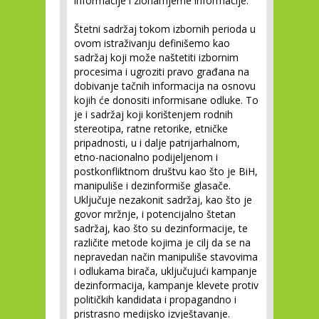
informacije i zlonamjerne informacije.
Štetni sadržaj tokom izbornih perioda u
ovom istraživanju definišemo kao
sadržaj koji može naštetiti izbornim
procesima i ugroziti pravo građana na
dobivanje tačnih informacija na osnovu
kojih će donositi informisane odluke. To
je i sadržaj koji korištenjem rodnih
stereotipa, ratne retorike, etničke
pripadnosti, u i dalje patrijarhalnom,
etno-nacionalno podijeljenom i
postkonfliktnom društvu kao što je BiH,
manipuliše i dezinformiše glasače.
Uključuje nezakonit sadržaj, kao što je
govor mržnje, i potencijalno štetan
sadržaj, kao što su dezinformacije, te
različite metode kojima je cilj da se na
nepravedan način manipuliše stavovima
i odlukama birača, uključujući kampanje
dezinformacija, kampanje klevete protiv
političkih kandidata i propagandno i
pristrasno medijsko izvještavanje.