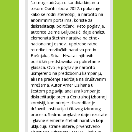
štetnog sadržaja o kandidatkinjama
tokom Općih izbora 2022. i pokazuje
kako se rodni stereotipi, a naročito na
anonimnim portalima, koriste za
diskreditaciju političarki. Peto poglavlje,
autorice Belme Buljubašić, daje analizu
elemenata štetnih narativa na etno-
nacionalnoj osnovi, upotrebe ratne
retorike i mrzilačkih narativa protiv
Bošnjaka, Srba i Hrvata i njihovih
političkih predstavnika za pokretanje
glasača. Ovo je poglavlje naročito
usmjereno na predizbornu kampanju,
ali i na praćenje sadržaja na društvenim
mrežama. Autor Amer Džihana u
šestom poglavlju analizira kampanje
diskreditacije prema Centralnoj izbornoj
komisiji, kao primjer diskreditacije
državnih institucija i čitavog izbornog
procesa. Sedmo poglavlje daje rezultate
i glavne elemente štetnih narativa koji
uključuju strane aktere, prvenstveno