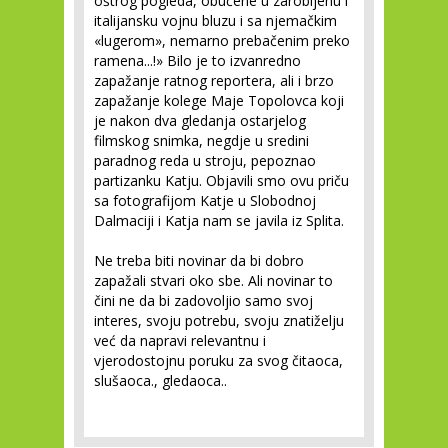
oštrog pogleda, obučene u zarobljenu i
italijansku vojnu bluzu i sa njemačkim
«lugerom», nemarno prebačenim preko
ramena...!» Bilo je to izvanredno
zapažanje ratnog reportera, ali i brzo
zapažanje kolege Maje Topolovca koji
je nakon dva gledanja ostarjelog
filmskog snimka, negdje u sredini
paradnog reda u stroju, pepoznao
partizanku Katju. Objavili smo ovu priču
sa fotografijom Katje u Slobodnoj
Dalmaciji i Katja nam se javila iz Splita.
Ne treba biti novinar da bi dobro
zapažali stvari oko sbe. Ali novinar to
čini ne da bi zadovoljio samo svoj
interes, svoju potrebu, svoju znatiželju
već da napravi relevantnu i
vjerodostojnu poruku za svog čitaoca,
slušaoca., gledaoca..