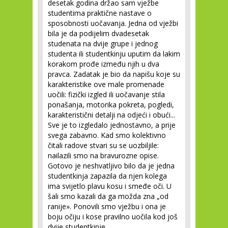
desetak godina držao sam vježbe
studentima praktične nastave o
sposobnosti uočavanja. Jedna od vježbi
bila je da podijelim dvadesetak
studenata na dvije grupe i jednog
studenta ili studentkinju uputim da lakim
korakom prođe između njih u dva
pravca. Zadatak je bio da napišu koje su
karakteristike ove male promenade
uočili: fizički izgled ili uočavanje stila
ponašanja, motorika pokreta, pogledi,
karakteristični detalji na odjeći i obući...
Sve je to izgledalo jednostavno, a prije
svega zabavno. Kad smo kolektivno
čitali radove stvari su se uozbiljile:
nailazili smo na bravurozne opise.
Gotovo je neshvatljivo bilo da je jedna
studentkinja zapazila da njen kolega
ima svijetlo plavu kosu i smeđe oči. U
šali smo kazali da ga možda zna „od
ranije». Ponovili smo vježbu i ona je
boju očiju i kose pravilno uočila kod još
dvije studentkinje.