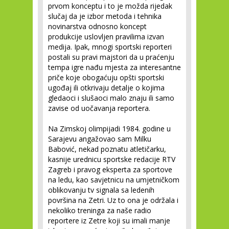
prvom konceptu i to je možda rijedak
slučaj da je izbor metoda i tehnika
novinarstva odnosno koncept
produkcije uslovljen pravilima izvan
medija. Ipak, mnogi sportski reporteri
postali su pravi majstori da u praćenju
tempa igre nađu mjesta za interesantne
priče koje obogaćuju opšti sportski
ugođaj ili otkrivaju detalje o kojima
gledaoci i slušaoci malo znaju ili samo
zavise od uočavanja reportera.
Na Zimskoj olimpijadi 1984. godine u
Sarajevu angažovao sam Milku
Babović, nekad poznatu atletičarku,
kasnije urednicu sportske redacije RTV
Zagreb i pravog eksperta za sportove
na ledu, kao savjetnicu na umjetničkom
oblikovanju tv signala sa ledenih
površina na Zetri. Uz to ona je održala i
nekoliko treninga za naše radio
reportere iz Zetre koji su imali manje