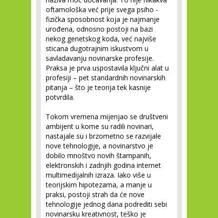
oftamološka već prije svega psiho -
fizička sposobnost koja je najmanje
urođena, odnosno postoji na bazi
nekog genetskog koda, već najviše
sticana dugotrajnim iskustvom u
savladavanju novinarske profesije.
Praksa je prva uspostavila ključni alat u
profesiji – pet standardnih novinarskih
pitanja – što je teorija tek kasnije
potvrdila.
Tokom vremena mijenjao se društveni
ambijent u kome su radili novinari,
nastajale su i brzometno se razvijale
nove tehnologije, a novinarstvo je
dobilo mnoštvo novih štampanih,
elektronskih i zadnjih godina internet
multimedijalnih izraza. Iako više u
teorijskim hipotezama, a manje u
praksi, postoji strah da će nove
tehnologije jednog dana podrediti sebi
novinarsku kreativnost, teško je