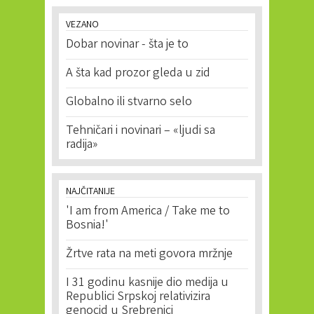
VEZANO
Dobar novinar - šta je to
A šta kad prozor gleda u zid
Globalno ili stvarno selo
Tehničari i novinari – «ljudi sa
radija»
NAJČITANIJE
'I am from America / Take me to
Bosnia!'
Žrtve rata na meti govora mržnje
I 31 godinu kasnije dio medija u
Republici Srpskoj relativizira
genocid u Srebrenici