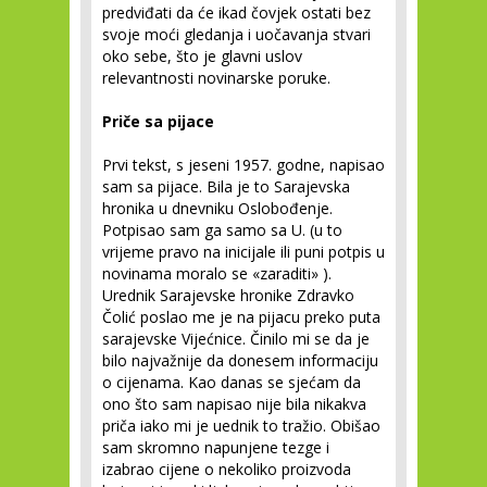
predviđati da će ikad čovjek ostati bez
svoje moći gledanja i uočavanja stvari
oko sebe, što je glavni uslov
relevantnosti novinarske poruke.
Priče sa pijace
Prvi tekst, s jeseni 1957. godne, napisao
sam sa pijace. Bila je to Sarajevska
hronika u dnevniku Oslobođenje.
Potpisao sam ga samo sa U. (u to
vrijeme pravo na inicijale ili puni potpis u
novinama moralo se «zaraditi» ).
Urednik Sarajevske hronike Zdravko
Čolić poslao me je na pijacu preko puta
sarajevske Vijećnice. Činilo mi se da je
bilo najvažnije da donesem informaciju
o cijenama. Kao danas se sjećam da
ono što sam napisao nije bila nikakva
priča iako mi je uednik to tražio. Obišao
sam skromno napunjene tezge i
izabrao cijene o nekoliko proizvoda