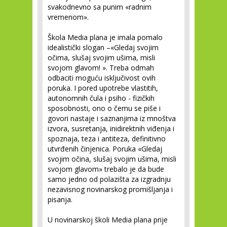
svakodnevno sa punim «radnim
vremenom».
Škola Media plana je imala pomalo
idealistički slogan –«Gledaj svojim
očima, slušaj svojim ušima, misli
svojom glavom! ». Treba odmah
odbaciti moguću isključivost ovih
poruka. I pored upotrebe vlastitih,
autonomnih čula i psiho - fizičkih
sposobnosti, ono o čemu se piše i
govori nastaje i saznanjima iz mnoštva
izvora, susretanja, inidirektnih viđenja i
spoznaja, teza i antiteza, definitivno
utvrđenih činjenica. Poruka «Gledaj
svojim očina, slušaj svojim ušima, misli
svojom glavom» trebalo je da bude
samo jedno od polazišta za izgradnju
nezavisnog novinarskog promišljanja i
pisanja.
U novinarskoj školi Media plana prije