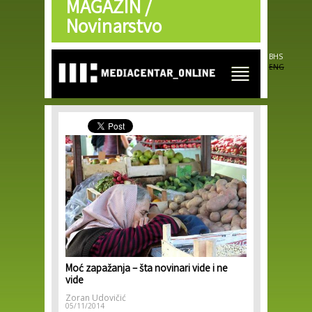
MAGAZIN /
Skip to
main
Novinarstvo
content
BHS
ENG
Moć zapažanja – šta novinari vide i ne
vide
Zoran Udovičić
05/11/2014