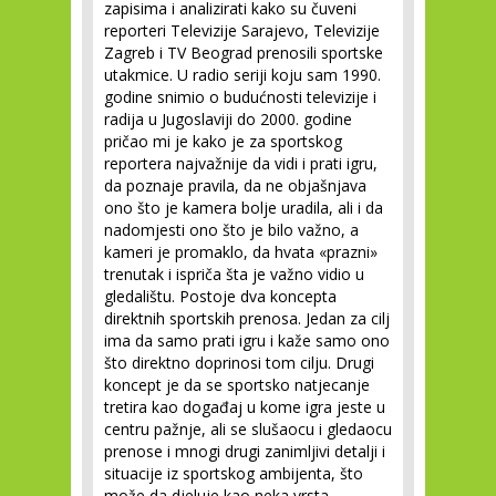
zapisima i analizirati kako su čuveni
reporteri Televizije Sarajevo, Televizije
Zagreb i TV Beograd prenosili sportske
utakmice. U radio seriji koju sam 1990.
godine snimio o budućnosti televizije i
radija u Jugoslaviji do 2000. godine
pričao mi je kako je za sportskog
reportera najvažnije da vidi i prati igru,
da poznaje pravila, da ne objašnjava
ono što je kamera bolje uradila, ali i da
nadomjesti ono što je bilo važno, a
kameri je promaklo, da hvata «prazni»
trenutak i ispriča šta je važno vidio u
gledalištu. Postoje dva koncepta
direktnih sportskih prenosa. Jedan za cilj
ima da samo prati igru i kaže samo ono
što direktno doprinosi tom cilju. Drugi
koncept je da se sportsko natjecanje
tretira kao događaj u kome igra jeste u
centru pažnje, ali se slušaocu i gledaocu
prenose i mnogi drugi zanimljivi detalji i
situacije iz sportskog ambijenta, što
može da djeluje kao neka vrsta