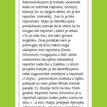
Rekonstrukcijom je trebalo ustanoviti
kada se snimnak napravio, na kojoj
lokaciji, ko su njegovi akteri, ko je bio
reporter, snimatelj... Sve to je bilo
nepoznato. Majo je nekoliko puta
preslušavao snimak da bi otkrio ko bi
mogao biti reporter i zatim je rekao:
«To je neki Irac, oni tako govore
engelski». Ovaj podatak nam je
pomogao da brzo nakon toga
otkrijemo ime reportera (Denis
Džonston) i tragajućiu u BBC arhivi
ustanovimo da njihov nekadašnji
reporter sada živi u Dablinu. U istom
projektu trebalo je da identifikujemo
neke sagovornike snimljene u reportaži.
U Vojno – pomorskom institutu u Splitu
pokazali su nam jedan filmski snimak
parade 12. Divizije NOV na Visu 1944.
godine. Reporter Denis Džonston je u
reportaži opisao ovako jednu scenu na
Visu: « ...a evo i Katje, prelijepe djevojke,