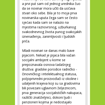
a prvi put sam od jednog urednika čuo
da se novinar mora učiti da uočava
stvari oko sebe. Bila je to moja prva
novinarska uputa čega sam se često
sjećao kada sam se nalazio na
mjestima raznovrsnog, uzburkanog
svakodnevnog života punog svakojakih
iznenađenja, zanimljivosti i ljudskih
priča.
Mladi novinari se danas malo bave
pijacom. Nekad je pijaca bila važan
socijalni ambijent u kome se
prepoznavala osnova tadašnjeg
društva: gradske porodice radničko -
činovničkog i intelektualnog statusa,
poljoprivredni proizvođači iz okoline i
udaljenih krajeva koji su sa gradovima
bili povezani uglavnom željeznicom,
prva generacija socijalističkih nakupaca,
različiti znatiželjnici, dokoni ljudi i
penzioneri kojima je nedostajalo