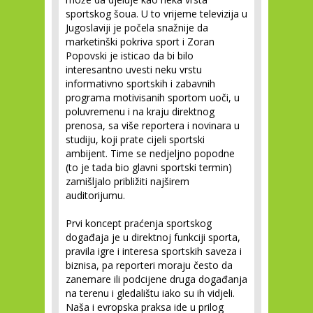
sportskog šoua. U to vrijeme televizija u
Jugoslaviji je počela snažnije da
marketinški pokriva sport i Zoran
Popovski je isticao da bi bilo
interesantno uvesti neku vrstu
informativno sportskih i zabavnih
programa motivisanih sportom uoči, u
poluvremenu i na kraju direktnog
prenosa, sa više reportera i novinara u
studiju, koji prate cijeli sportski
ambijent. Time se nedjeljno popodne
(to je tada bio glavni sportski termin)
zamišljalo približiti najširem
auditorijumu.
Prvi koncept praćenja sportskog
događaja je u direktnoj funkciji sporta,
pravila igre i interesa sportskih saveza i
biznisa, pa reporteri moraju često da
zanemare ili podcijene druga događanja
na terenu i gledalištu iako su ih vidjeli.
Naša i evropska praksa ide u prilog