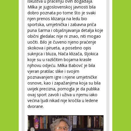
iskustva u praćenju ovih događaja.
Milka je jugoslovenskoj javnosti bila
dobro poznata po tome što je svaki
njen prenos klizanja na ledu bio
sportska, umjetnička i zabavna priča
puna šarma i objašnjavanja detalja koje
obični gledalac nije ni znao, niti mogao
uočiti. Bilo je čuveno njeno praćenje
skokova i pirueta, a posebno opis
suknjica i bluza, hlača klizača, šljokica
koje su u različitim bojama krasile
njihovu odjeću. Milka Babovć je bila
vjeran pratilac slike i svojim
poznavanjem igre i njene umjetničke
osnove, kao i zapažanjima koja su bila
uvijek precizna, pomogla je da publika
ovaj sport zavoli i uživa u njemu iako
većina ljudi nikad nije kročila u ledene
dvorane.