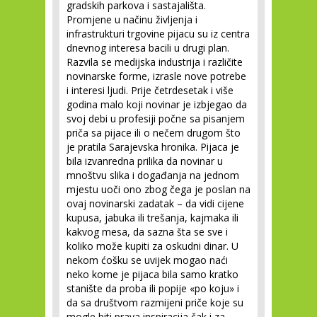
gradskih parkova i sastajališta.
Promjene u načinu življenja i
infrastrukturi trgovine pijacu su iz centra
dnevnog interesa bacili u drugi plan.
Razvila se medijska industrija i različite
novinarske forme, izrasle nove potrebe
i interesi ljudi. Prije četrdesetak i više
godina malo koji novinar je izbjegao da
svoj debi u profesiji počne sa pisanjem
priča sa pijace ili o nečem drugom što
je pratila Sarajevska hronika. Pijaca je
bila izvanredna prilika da novinar u
mnoštvu slika i događanja na jednom
mjestu uoči ono zbog čega je poslan na
ovaj novinarski zadatak – da vidi cijene
kupusa, jabuka ili trešanja, kajmaka ili
kakvog mesa, da sazna šta se sve i
koliko može kupiti za oskudni dinar. U
nekom ćošku se uvijek mogao naći
neko kome je pijaca bila samo kratko
stanište da proba ili popije «po koju» i
da sa društvom razmijeni priče koje su
mogle biti prava inspiracija čak i za