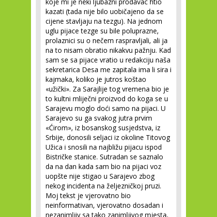
koje mi je neki ljubazni prodavac htio
kazati (tada nije bilo uobičajeno da se
cijene stavljaju na tezgu). Na jednom
uglu pijace tezge su bile poluprazne,
prolaznici su o nečem raspravljali, ali ja
na to nisam obratio nikakvu pažnju. Kad
sam se sa pijace vratio u redakciju naša
sekretarica Desa me zapitala ima li sira i
kajmaka, koliko je jutros koštao
«užički». Za Sarajlije tog vremena bio je
to kultni mliječni proizvod do koga se u
Sarajevu moglo doći samo na pijaci. U
Sarajevo su ga svakog jutra prvim
«Ćirom», iz bosanskog susjedstva, iz
Srbije, donosili seljaci iz okoline Titovog
Užica i snosili na najbližu pijacu ispod
Bistričke stanice. Sutradan se saznalo
da na dan kada sam bio na pijaci voz
uopšte nije stigao u Sarajevo zbog
nekog incidenta na željezničkoj pruzi.
Moj tekst je vjerovatno bio
neinformativan, vjerovatno dosadan i
nezanimljiv sa tako zanimljivog mjesta,