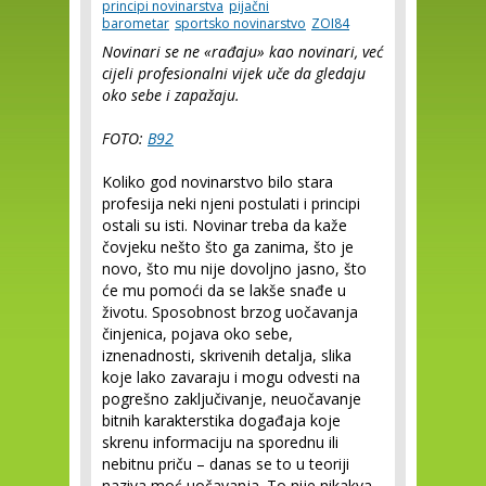
principi novinarstva
pijačni
barometar
sportsko novinarstvo
ZOI84
Novinari se ne «rađaju» kao novinari, već
cijeli profesionalni vijek uče da gledaju
oko sebe i zapažaju.
FOTO:
B92
Koliko god novinarstvo bilo stara
profesija neki njeni postulati i principi
ostali su isti. Novinar treba da kaže
čovjeku nešto što ga zanima, što je
novo, što mu nije dovoljno jasno, što
će mu pomoći da se lakše snađe u
životu. Sposobnost brzog uočavanja
činjenica, pojava oko sebe,
iznenadnosti, skrivenih detalja, slika
koje lako zavaraju i mogu odvesti na
pogrešno zaključivanje, neuočavanje
bitnih karakterstika događaja koje
skrenu informaciju na sporednu ili
nebitnu priču – danas se to u teoriji
naziva moć uočavanja. To nije nikakva