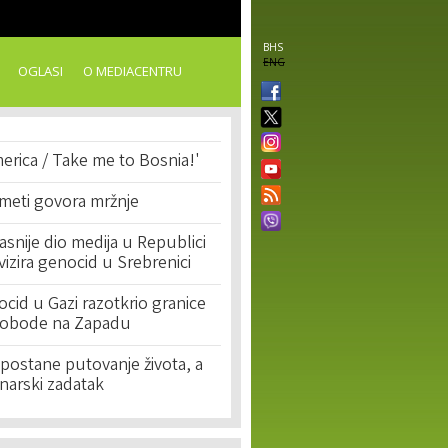
BHS
ENG
OGLASI
O MEDIACENTRU
erica / Take me to Bosnia!'
 meti govora mržnje
asnije dio medija u Republici
ivizira genocid u Srebrenici
cid u Gazi razotkrio granice
lobode na Zapadu
postane putovanje života, a
narski zadatak