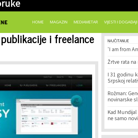
oruke
Skip to
main
content
HOME
MAGAZIN
MEDIAMETAR
VIJESTI I DOGAĐAJI
publikacije i freelance
NAJČITANIJE
'I am from Am
Žrtve rata na
I 31 godinu k
Srpskoj relat
Rožman: Geno
novinarske s
Kad Mundijal 
ne samo novi