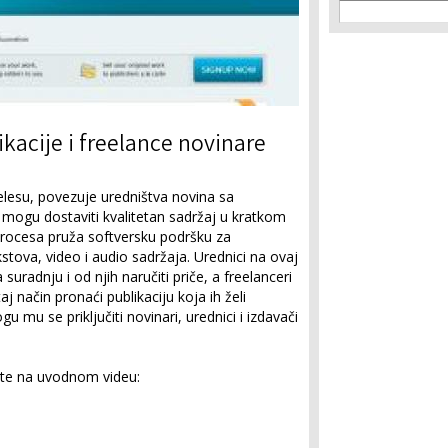
Search f
Search
kacije i freelance novinare
lesu, povezuje uredništva novina sa
 mogu dostaviti kvalitetan sadržaj u kratkom
rocesa pruža softversku podršku za
kstova, video i audio sadržaja. Urednici na ovaj
uradnju i od njih naručiti priče, a freelanceri
aj način pronaći publikaciju koja ih želi
gu mu se priključiti novinari, urednici i izdavači
jte na uvodnom videu: