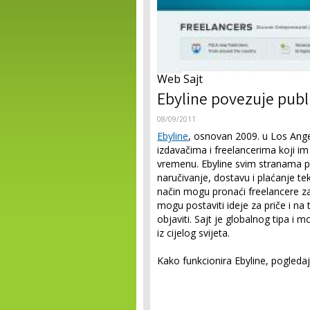
Web Sajt
Ebyline povezuje publi
08/09/2011
Ebyline
, osnovan 2009. u Los Ange
izdavačima i freelancerima koji im
vremenu. Ebyline svim stranama p
naručivanje, dostavu i plaćanje te
način mogu pronaći freelancere za s
mogu postaviti ideje za priče i na t
objaviti. Sajt je globalnog tipa i mo
iz cijelog svijeta.
Kako funkcionira Ebyline, pogleda