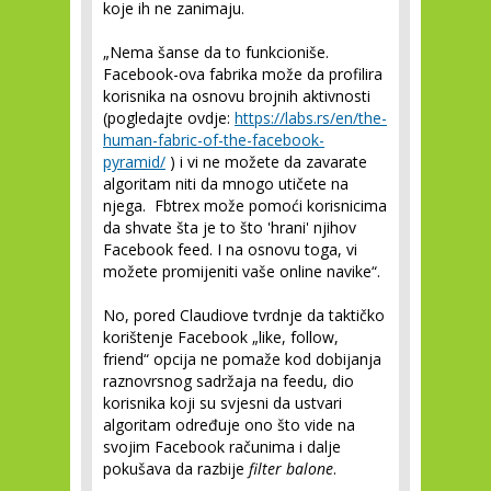
koje ih ne zanimaju.
„Nema šanse da to funkcioniše.
Facebook-ova fabrika može da profilira
korisnika na osnovu brojnih aktivnosti
(pogledajte ovdje:
https://labs.rs/en/the-
human-fabric-of-the-facebook-
pyramid/
) i vi ne možete da zavarate
algoritam niti da mnogo utičete na
njega. Fbtrex može pomoći korisnicima
da shvate šta je to što 'hrani' njihov
Facebook feed. I na osnovu toga, vi
možete promijeniti vaše online navike“.
No, pored Claudiove tvrdnje da taktičko
korištenje Facebook „like, follow,
friend“ opcija ne pomaže kod dobijanja
raznovrsnog sadržaja na feedu, dio
korisnika koji su svjesni da ustvari
algoritam određuje ono što vide na
svojim Facebook računima i dalje
pokušava da razbije
filter balone
.