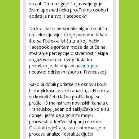
su anti Trump i gdje ću ja ovdje gdje
živim upoznati neku pro-Trump osobu i
dodati je na svoj Facebook?“
Na koji način personalni algoritmi utiču
na selekciju vijesti koje primamo ili kao
što sa Fbtrex-a ističu „na koji način
Facebook algoritam može da utiče na
stvaranje percepcije o stvarnosti“ ekipa
angažovana oko ovog dodatka
pokušala je da objasni na
primjeru
nedavno održanih izbora u Francuskoj.
Kako bi dobili podatke na osnovu kojih
bi mogli kasnije vršiti analizu, iz Fbtrex-a
su kreirali četiri lažna profila koja su
pratila 13 mainstram novinskih kanala u
Francuskoj. Jedan od zaključaka koje su
donijeli jeste da algoritmi mogu
proizvesti određeni stupanj cenzure.
Ostatak izvještaja, kao i informacije o
procesu analize i ostali zaključci