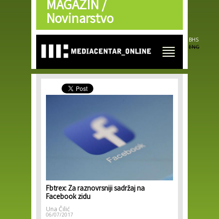
MAGAZIN /
Skip to
main
Novinarstvo
content
BHS
ENG
Fbtrex: Za raznovrsniji sadržaj na
Facebook zidu
Una Čilić
06/07/2017