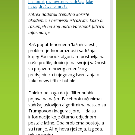
facebook
raznovrsnost sadržaja
fake
news
društvene mreže
Fbtrex dodatak trenutno koriste
akademici i nezavisni istraživači kako bi
razumjeli na koji način Facebook filtrira
informacije.
Baš poput fenomena 'lažnih vijesti',
problem jednoobraznosti sadržaja
kojeg Facebook algoritam postavlja na
naše profile, dobio je na svojoj važnosti
sa pojavom novog američkog
predsjednika i njegovog tweetanja o
'fake news i filter bubble'.
Daleko od toga da je 'filter bubble'
pojava na našim Facebook računima i
sadržaj uslovljen algoritmima nastao sa
Trumpovom inaguracijom, ili da su
informacije koje čitamo odjednom
postale lažne. Oba problema postojala
su i ranije. Ali njihova rješenja, izgleda,
tek se naziru.