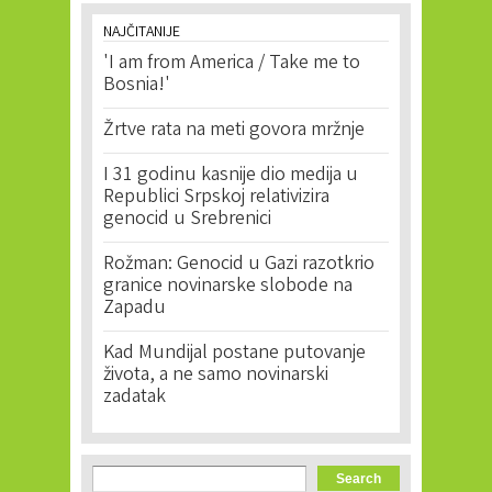
NAJČITANIJE
'I am from America / Take me to
Bosnia!'
Žrtve rata na meti govora mržnje
I 31 godinu kasnije dio medija u
Republici Srpskoj relativizira
genocid u Srebrenici
Rožman: Genocid u Gazi razotkrio
granice novinarske slobode na
Zapadu
Kad Mundijal postane putovanje
života, a ne samo novinarski
zadatak
Search form
Search