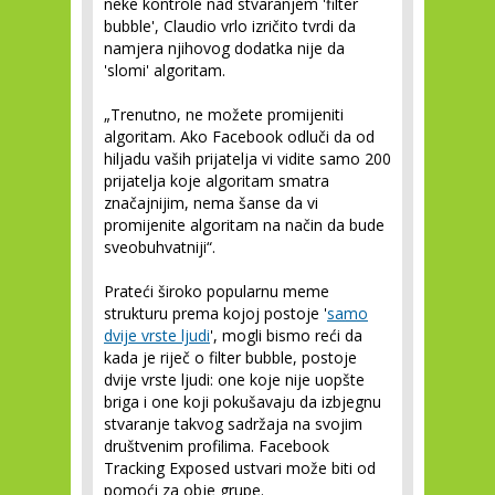
neke kontrole nad stvaranjem 'filter
bubble', Claudio vrlo izričito tvrdi da
namjera njihovog dodatka nije da
'slomi' algoritam.
„Trenutno, ne možete promijeniti
algoritam. Ako Facebook odluči da od
hiljadu vaših prijatelja vi vidite samo 200
prijatelja koje algoritam smatra
značajnijim, nema šanse da vi
promijenite algoritam na način da bude
sveobuhvatniji“.
Prateći široko popularnu meme
strukturu prema kojoj postoje '
samo
dvije vrste ljudi
', mogli bismo reći da
kada je riječ o filter bubble, postoje
dvije vrste ljudi: one koje nije uopšte
briga i one koji pokušavaju da izbjegnu
stvaranje takvog sadržaja na svojim
društvenim profilima. Facebook
Tracking Exposed ustvari može biti od
pomoći za obje grupe.