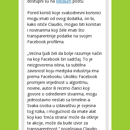
dostupni su na
Medium
postu.
Pored koristi koje svakodnevni korisnici
mogu imati od ovog dodatka, on bi,
kako ističe Claudio, mogao biti koristan
i novinarima koji žele imati što
transparentnije podatke na svojim
Facebook profilima.
„Većina ljudi želi da bolje razumije način
na koji Facebook širi sadržaj. To je
neizgovorena istina, ta subtilna
zavisnost koju medijska industrija ima
prema Facebooku. Ukoliko Facebook
promijeni vrijednost u algoritmu,
novine, autor ili recimo članci koji
govore o određenim stvarima, mogu
jednostavno nestati sa timeline-a.
Svaka osoba u izdavaštvu je svjesna
tog rizika, i mogućnost da imate alat
koji kao 'treća strana' može da otkrije
te akcije, može da bude izvor za
transparentnost,“ pojašnjava Claudio.