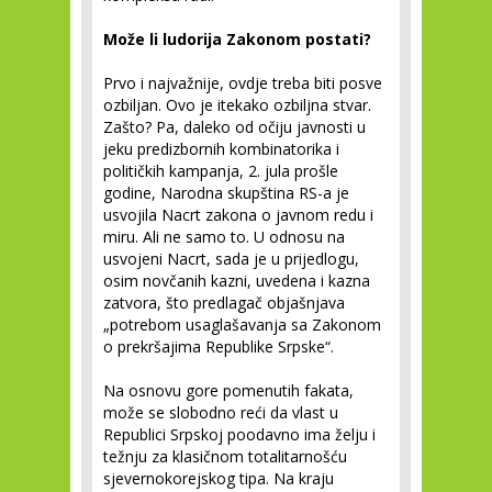
Može li ludorija Zakonom postati?
Prvo i najvažnije, ovdje treba biti posve
ozbiljan. Ovo je itekako ozbiljna stvar.
Zašto? Pa, daleko od očiju javnosti u
jeku predizbornih kombinatorika i
političkih kampanja, 2. jula prošle
godine, Narodna skupština RS-a je
usvojila Nacrt zakona o javnom redu i
miru. Ali ne samo to. U odnosu na
usvojeni Nacrt, sada je u prijedlogu,
osim novčanih kazni, uvedena i kazna
zatvora, što predlagač objašnjava
„potrebom usaglašavanja sa Zakonom
o prekršajima Republike Srpske“.
Na osnovu gore pomenutih fakata,
može se slobodno reći da vlast u
Republici Srpskoj poodavno ima želju i
težnju za klasičnom totalitarnošću
sjevernokorejskog tipa. Na kraju