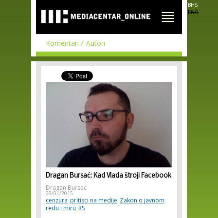
Skip to
BHS
main
ENG
content
Komentari
Autori
Dragan Bursać: Kad Vlada štroji Facebook
Dragan Bursać
28/01/2015
cenzura
pritisci na medije
Zakon o javnom
redu i miru
RS