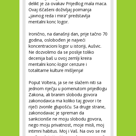
delikt je za ovakav Prijedlog mala maca.
Ovaj iščašeni doživljaj poimanja
„javnog reda i mira“ predstavlja
mentalni konc logor.
Ironično, na današnji dan, prije tačno 70
godina, oslobođen je najveći
koncentracioni logor u istoriji, Aušvic.
Ne dozvolimo da se poslije toliko
decenija baš u ovoj zemlji kreira
mentalni konc-logor cenzure i
totalitarne kulture mišljenja!
Poput Voltera, ja se ne slažem niti sa
jednom riječju u pomenutom prijedlogu
Zakona, ali branim slobodu govora
zakonodavca ma koliko taj govor i te
riječi zvonile glupošću. Sa druge strane,
zakonodavac je spreman da
sankcioniše ne moju slobodu govora,
nego moju privatnost, moje misli, moj
intimni habitus. Moj i Vaš. Na ovo se ne