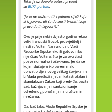
Tekst je uz dozvolu autora preuzet
sa
BUKA portala
.
"Ja se ne slažem niti s jednom riječi koju
si izgovorio, ali ću do smrti braniti tvoje
pravo da ih izgovoriš."
Ovo je prije nekih dvjesto godina rekao
veliki francuski filozof, prosvjetitelj i
mislilac Volter. Naravno da u Vladi
Republike Srpske niko ili gotovo niko
nije čitao Voltera, što je za ovu vlast
posve normalno i očekivano. Jer da se
kojim slučajem iko barem malo
dohvatio djela ovog velikog čovjeka, ne
bi Vlada predložila jedan katastrofalan i
skandalozan Zakon koji predviđa, pazite
sad, kažnjavanje i sankcionisanje
određenog ponašanja na društvenim
mrežama.
Da, baš tako. Vlada Republike Srpske je
u nedostatku dešavanja, zdravog