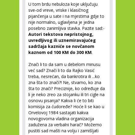
U tom brdu nebuloza koje uključuju
sve-od vreve, vriske i klasičnog
pijančenja u sate i na mjestima gdje to
nije normalno, uglavljena je jedna
posebno zanimljiva stavka. Pazite sad:-
Autori tekstova nepristojnog,
uvredljivog ili uznemiravajućeg
sadržaja kazniće se novčanom
kaznom od 100 KM do 300 KM
.
Znači li to da sam u debelom minusu
već sad? Znači li to da Rajko Vasić
treba, nesrećan, da bankrotira ili ...ko
zna šta to znači?! Ne, stvarno, ko zna
šta to znači? Preciznije, ko određuje da
li je neko zreo za stojanku ili tri cigle na
osnovu pisanja? Kakva li će to biti
komisija za ćudoređe? Hoće li se kao u
Orvelovoj 1984 sastajati kakva
novogovorna vladina organizacija
zadužena za verbalni harač? Možemo
pustiti sad mašti na volju i zamišljati