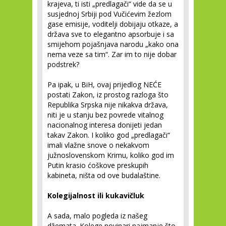
krajeva, ti isti „predlagači“ vide da se u
susjednoj Srbiji pod Vučićevim žezlom
gase emisije, voditelji dobijaju otkaze, a
država sve to elegantno apsorbuje i sa
smijehom pojašnjava narodu „kako ona
nema veze sa tim“. Zar im to nije dobar
podstrek?
Pa ipak, u BiH, ovaj prijedlog NEĆE
postati Zakon, iz prostog razloga što
Republika Srpska nije nikakva država,
niti je u stanju bez povrede vitalnog
nacionalnog interesa donijeti jedan
takav Zakon. I koliko god „predlagači“
imali vlažne snove o nekakvom
južnoslovenskom Krimu, koliko god im
Putin krasio ćoškove preskupih
kabineta, ništa od ove budalaštine.
Kolegijalnost ili kukavičluk
A sada, malo pogleda iz našeg
džemata. Kolege novinari najmanje što