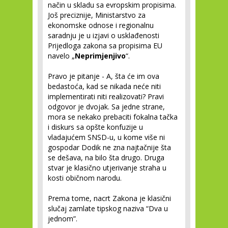
način u skladu sa evropskim propisima.
Još preciznije, Ministarstvo za
ekonomske odnose i regionalnu
saradnju je u izjavi o usklađenosti
Prijedloga zakona sa propisima EU
navelo „
Neprimjenjivo
“.
Pravo je pitanje - A, šta će im ova
bedastoća, kad se nikada neće niti
implementirati niti realizovati? Pravi
odgovor je dvojak. Sa jedne strane,
mora se nekako prebaciti fokalna tačka
i diskurs sa opšte konfuzije u
vladajućem SNSD-u, u kome više ni
gospodar Dodik ne zna najtačnije šta
se dešava, na bilo šta drugo. Druga
stvar je klasično utjerivanje straha u
kosti običnom narodu.
Prema tome, nacrt Zakona je klasični
slučaj zamlate tipskog naziva “Dva u
jednom”.