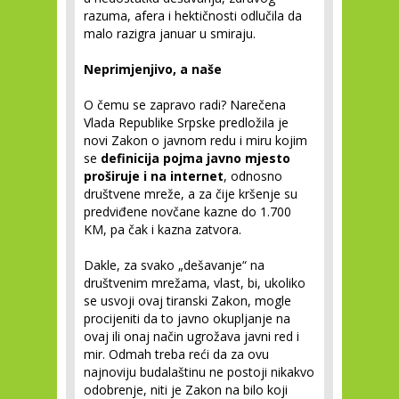
razuma, afera i hektičnosti odlučila da
malo razigra januar u smiraju.
Neprimjenjivo, a naše
O čemu se zapravo radi? Narečena
Vlada Republike Srpske predložila je
novi Zakon o javnom redu i miru kojim
se
definicija pojma javno mjesto
proširuje i na internet
, odnosno
društvene mreže, a za čije kršenje su
predviđene novčane kazne do 1.700
KM, pa čak i kazna zatvora.
Dakle, za svako „dešavanje“ na
društvenim mrežama, vlast, bi, ukoliko
se usvoji ovaj tiranski Zakon, mogle
procijeniti da to javno okupljanje na
ovaj ili onaj način ugrožava javni red i
mir. Odmah treba reći da za ovu
najnoviju budalaštinu ne postoji nikakvo
odobrenje, niti je Zakon na bilo koji