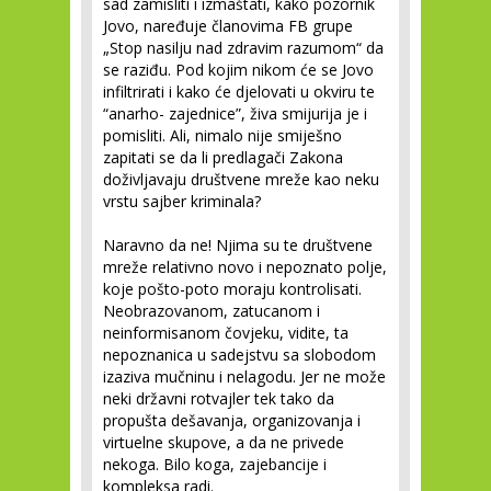
sad zamisliti i izmaštati, kako pozornik
Jovo, naređuje članovima FB grupe
„Stop nasilju nad zdravim razumom“ da
se raziđu. Pod kojim nikom će se Jovo
infiltrirati i kako će djelovati u okviru te
“anarho- zajednice”, živa smijurija je i
pomisliti. Ali, nimalo nije smiješno
zapitati se da li predlagači Zakona
doživljavaju društvene mreže kao neku
vrstu sajber kriminala?
Naravno da ne! Njima su te društvene
mreže relativno novo i nepoznato polje,
koje pošto-poto moraju kontrolisati.
Neobrazovanom, zatucanom i
neinformisanom čovjeku, vidite, ta
nepoznanica u sadejstvu sa slobodom
izaziva mučninu i nelagodu. Jer ne može
neki državni rotvajler tek tako da
propušta dešavanja, organizovanja i
virtuelne skupove, a da ne privede
nekoga. Bilo koga, zajebancije i
kompleksa radi.