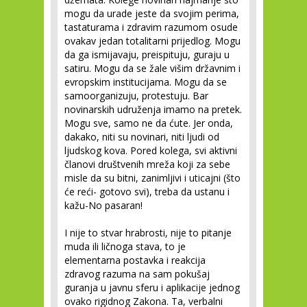
mogu da urade jeste da svojim perima,
tastaturama i zdravim razumom osude
ovakav jedan totalitarni prijedlog. Mogu
da ga ismijavaju, preispituju, guraju u
satiru. Mogu da se žale višim državnim i
evropskim institucijama. Mogu da se
samoorganizuju, protestuju. Bar
novinarskih udruženja imamo na pretek.
Mogu sve, samo ne da ćute. Jer onda,
dakako, niti su novinari, niti ljudi od
ljudskog kova. Pored kolega, svi aktivni
članovi društvenih mreža koji za sebe
misle da su bitni, zanimljivi i uticajni (što
će reći- gotovo svi), treba da ustanu i
kažu-No pasaran!
I nije to stvar hrabrosti, nije to pitanje
muda ili ličnoga stava, to je
elementarna postavka i reakcija
zdravog razuma na sam pokušaj
guranja u javnu sferu i aplikacije jednog
ovako rigidnog Zakona. Ta, verbalni