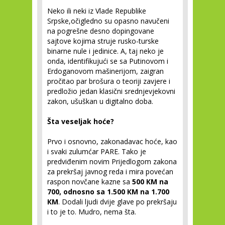
Neko ili neki iz Vlade Republike
Srpske,očigledno su opasno navučeni
na pogrešne desno dopingovane
sajtove kojima struje rusko-turske
binarne nule i jedinice. A, taj neko je
onda, identifikujući se sa Putinovom i
Erdoganovom mašinerijom, zaigran
pročitao par brošura o teoriji zavjere i
predložio jedan klasični srednjevjekovni
zakon, ušuškan u digitalno doba.
Šta veseljak hoće?
Prvo i osnovno, zakonadavac hoće, kao
i svaki zulumćar PARE. Tako je
predviđenim novim Prijedlogom zakona
zа prekršaj javnog reda i mira povećan
raspon novčane kazne sa
500 КМ na
700, odnosno sa 1.500 КМ na 1.700
КМ
. Dodali ljudi dvije glave po prekršaju
i to je to. Mudro, nema šta.