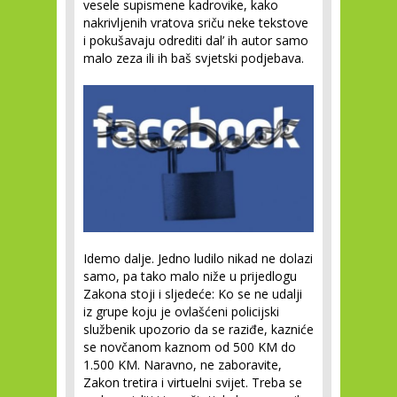
vesele supismene kadrovike, kako
nakrivljenih vratova sriču neke tekstove
i pokušavaju odrediti dal’ ih autor samo
malo zeza ili ih baš svjetski podjebava.
Idemo dalje. Jedno ludilo nikad ne dolazi
samo, pa tako malo niže u prijedlogu
Zakona stoji i sljedeće: Ko se ne udalji
iz grupe koju je ovlašćeni policijski
službenik upozorio da se raziđe, kazniće
se novčanom kaznom od 500 KM do
1.500 KM. Naravno, ne zaboravite,
Zakon tretira i virtuelni svijet. Treba se