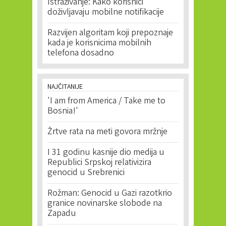
Istraživanje: Kako korisnici
doživljavaju mobilne notifikacije
Razvijen algoritam koji prepoznaje
kada je korisnicima mobilnih
telefona dosadno
NAJČITANIJE
'I am from America / Take me to
Bosnia!'
Žrtve rata na meti govora mržnje
I 31 godinu kasnije dio medija u
Republici Srpskoj relativizira
genocid u Srebrenici
Rožman: Genocid u Gazi razotkrio
granice novinarske slobode na
Zapadu