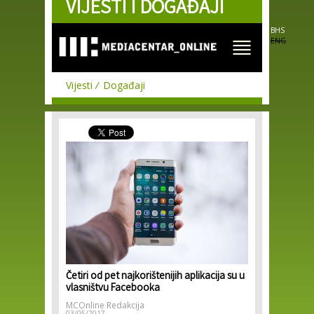
VIJESTI I DOGAĐAJI
Skip to
main
content
BHS
ENG
Vijesti
Događaji
Četiri od pet najkorištenijih aplikacija su u
vlasništvu Facebooka
MCOnline Redakcija
03/05/2017