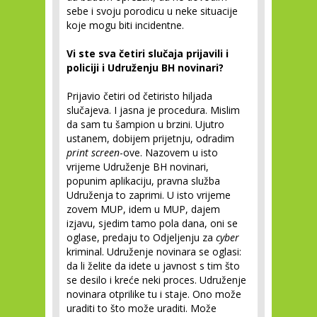
sebe i svoju porodicu u neke situacije
koje mogu biti incidentne.
Vi ste sva četiri slučaja prijavili i
policiji i Udruženju BH novinari?
Prijavio četiri od četiristo hiljada
slučajeva. I jasna je procedura. Mislim
da sam tu šampion u brzini. Ujutro
ustanem, dobijem prijetnju, odradim
print screen
-ove. Nazovem u isto
vrijeme Udruženje BH novinari,
popunim aplikaciju, pravna služba
Udruženja to zaprimi. U isto vrijeme
zovem MUP, idem u MUP, dajem
izjavu, sjedim tamo pola dana, oni se
oglase, predaju to Odjeljenju za
cyber
kriminal. Udruženje novinara se oglasi:
da li želite da idete u javnost s tim što
se desilo i kreće neki proces. Udruženje
novinara otprilike tu i staje. Ono može
uraditi to što može uraditi. Može