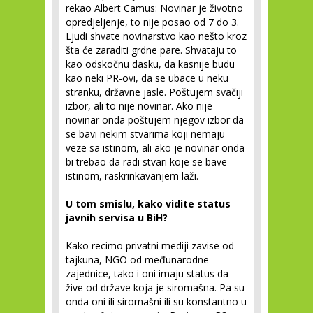
rekao Albert Camus: Novinar je životno
opredjeljenje, to nije posao od 7 do 3.
Ljudi shvate novinarstvo kao nešto kroz
šta će zaraditi grdne pare. Shvataju to
kao odskočnu dasku, da kasnije budu
kao neki PR-ovi, da se ubace u neku
stranku, državne jasle. Poštujem svačiji
izbor, ali to nije novinar. Ako nije
novinar onda poštujem njegov izbor da
se bavi nekim stvarima koji nemaju
veze sa istinom, ali ako je novinar onda
bi trebao da radi stvari koje se bave
istinom, raskrinkavanjem laži.
U tom smislu, kako vidite status
javnih servisa u BiH?
Kako recimo privatni mediji zavise od
tajkuna, NGO od međunarodne
zajednice, tako i oni imaju status da
žive od države koja je siromašna. Pa su
onda oni ili siromašni ili su konstantno u