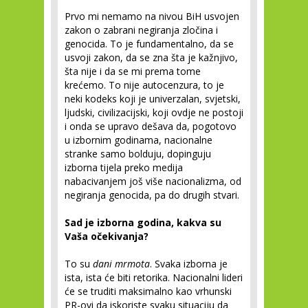
Prvo mi nemamo na nivou BiH usvojen
zakon o zabrani negiranja zločina i
genocida. To je fundamentalno, da se
usvoji zakon, da se zna šta je kažnjivo,
šta nije i da se mi prema tome
krećemo. To nije autocenzura, to je
neki kodeks koji je univerzalan, svjetski,
ljudski, civilizacijski, koji ovdje ne postoji
i onda se upravo dešava da, pogotovo
u izbornim godinama, nacionalne
stranke samo bolduju, dopinguju
izborna tijela preko medija
nabacivanjem još više nacionalizma, od
negiranja genocida, pa do drugih stvari.
Sad je izborna godina, kakva su
Vaša očekivanja?
To su
dani mrmota
. Svaka izborna je
ista, ista će biti retorika. Nacionalni lideri
će se truditi maksimalno kao vrhunski
PR-ovi da iskoriste svaku situaciju da