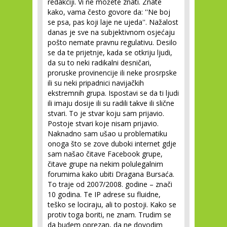
redakciji. Vi ne možete znati. Znate
kako, vama često govore da: ''Ne boj
se psa, pas koji laje ne ujeda''. Nažalost
danas je sve na subjektivnom osjećaju
pošto nemate pravnu regulativu. Desilo
se da te prijetnje, kada se otkriju ljudi,
da su to neki radikalni desničari,
proruske provinencije ili neke prosrpske
ili su neki pripadnici navijačkih
ekstremnih grupa. Ispostavi se da ti ljudi
ili imaju dosije ili su radili takve ili slične
stvari. To je stvar koju sam prijavio.
Postoje stvari koje nisam prijavio.
Naknadno sam ušao u problematiku
onoga što se zove duboki internet gdje
sam našao čitave Facebook grupe,
čitave grupe na nekim polulegalnim
forumima kako ubiti Dragana Bursaća.
To traje od 2007/2008. godine – znači
10 godina. Te IP adrese su fluidne,
teško se lociraju, ali to postoji. Kako se
protiv toga boriti, ne znam. Trudim se
da budem oprezan, da ne dovodim