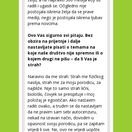
radili i ugasili se. Očigledno nije
postojala iskrena želja da se prave
mediji, nego je postojala iskrena ljubav
prema novcima.
Ovo Vas sigurno svi pitaju. Bez
obzira na prijetnje i dalje
nastavljate pisati o temama na
koje naše društvo nije spremno ili o
kojem drugi ne pišu – da li Vas je
strah?
Naravno da me strah. Strah me fizičkog
nasilja, strah me za moju porodicu, za
najbliže. Nije to samo strah lični,
biološki, čovjek se preispituje i moj
položaj je egoističan. Ako nastavim
raditi ovako, a trudim se da nastavljam
da ne pravim sam sebi autocenzuru,
nekad na izravan način, dovodim u
opasnost svoju porodicu, pa se zapitam
vrijedi li sve. Ne, ovo ne vrijedi uopšte.