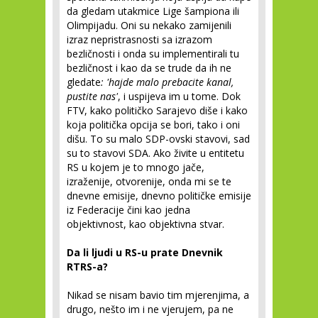
da gledam utakmice Lige šampiona ili
Olimpijadu. Oni su nekako zamijenili
izraz nepristrasnosti sa izrazom
bezličnosti i onda su implementirali tu
bezličnost i kao da se trude da ih ne
gledate
: 'hajde malo prebacite kanal,
pustite nas'
, i uspijeva im u tome. Dok
FTV, kako političko Sarajevo diše i kako
koja politička opcija se bori, tako i oni
dišu. To su malo SDP-ovski stavovi, sad
su to stavovi SDA. Ako živite u entitetu
RS u kojem je to mnogo jače,
izraženije, otvorenije, onda mi se te
dnevne emisije, dnevno političke emisije
iz Federacije čini kao jedna
objektivnost, kao objektivna stvar.
Da li ljudi u RS-u prate Dnevnik
RTRS-a?
Nikad se nisam bavio tim mjerenjima, a
drugo, nešto im i ne vjerujem, pa ne