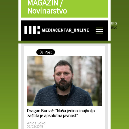
MAGAZIN /
Skip to
main
Novinarstvo
content
BHS
ENG
Dragan Bursać: ''Naša jedina i najbolja
zaštita je apsolutna javnost''
Anida Sokol
06/02/2018