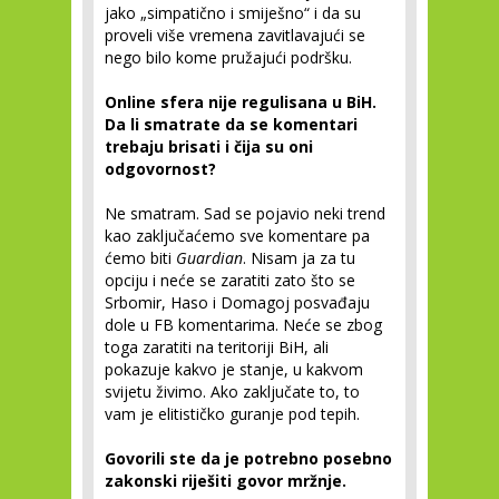
jako „simpatično i smiješno“ i da su
proveli više vremena zavitlavajući se
nego bilo kome pružajući podršku.
Online sfera nije regulisana u BiH.
Da li smatrate da se komentari
trebaju brisati i čija su oni
odgovornost?
Ne smatram. Sad se pojavio neki trend
kao zaključaćemo sve komentare pa
ćemo biti
Guardian
. Nisam ja za tu
opciju i neće se zaratiti zato što se
Srbomir, Haso i Domagoj posvađaju
dole u FB komentarima. Neće se zbog
toga zaratiti na teritoriji BiH, ali
pokazuje kakvo je stanje, u kakvom
svijetu živimo. Ako zaključate to, to
vam je elitističko guranje pod tepih.
Govorili ste da je potrebno posebno
zakonski riješiti govor mržnje.