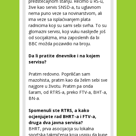
predstečajnom stanju. Recimo u RS-u,
žive kao servis SNSD-a, tu uglavnom
nema puno veze sa novinarstvom, ali
ima veze sa isplaćivanjem plata
radnicima koji su sami sebi svrha. To su
glomazni servisi, koji vuku naslijeđe još
od socijalizma, ima zaposlenih da bi
BBC možda pozavidio na broju.
Da li pratite dnevnike i na kojem
servisu?
Pratim redovno. Popriličan sam
mazohista, pratim kao da želim sebi sve
najgore u životu. Pratim pa onda
šaram, od RTRS-a, preko FTV-a, BHT-a,
BN-a.
Spomenuli ste RTRS, a kako
ocjenjujete rad BHRT-a i FTV-a,
druga dva javna servisa?
BHRT, prva asocijacija su lokalna
sportska takmičenja koja uspiju da kupe