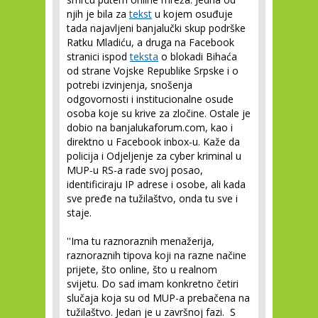
njih je bila za
tekst
u kojem osuđuje
tada najavljeni banjalučki skup podrške
Ratku Mladiću, a druga na Facebook
stranici ispod
teksta
o blokadi Bihaća
od strane Vojske Republike Srpske i o
potrebi izvinjenja, snošenja
odgovornosti i institucionalne osude
osoba koje su krive za zločine. Ostale je
dobio na banjalukaforum.com, kao i
direktno u Facebook inbox-u. Kaže da
policija i Odjeljenje za cyber kriminal u
MUP-u RS-a rade svoj posao,
identificiraju IP adrese i osobe, ali kada
sve pređe na tužilaštvo, onda tu sve i
staje.
''Ima tu raznoraznih menažerija,
raznoraznih tipova koji na razne načine
prijete, što online, što u realnom
svijetu. Do sad imam konkretno četiri
slučaja koja su od MUP-a prebačena na
tužilaštvo. Jedan je u završnoj fazi. S