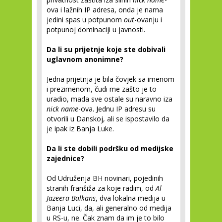
ova i lažnih IP adresa, onda je nama
jedini spas u potpunom
out
-ovanju i
potpunoj dominaciji u javnosti.
Da li su prijetnje koje ste dobivali
uglavnom anonimne?
Jedna prijetnja je bila čovjek sa imenom
i prezimenom, čudi me zašto je to
uradio, mada sve ostale su naravno iza
nick name
-ova. Jednu IP adresu su
otvorili u Danskoj, ali se ispostavilo da
je ipak iz Banja Luke.
Da li ste dobili podršku od medijske
zajednice?
Od Udruženja BH novinari, pojedinih
stranih franšiža za koje radim, od
Al
Jazeera Balkans
, dva lokalna medija u
Banja Luci, da, ali generalno od medija
u RS-u, ne. Čak znam da im je to bilo