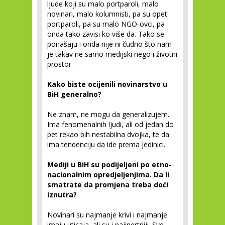
ljude koji su malo portparoli, malo
novinari, malo kolumnisti, pa su opet
portparoli, pa su malo NGO-ovci, pa
onda tako zavisi ko više da. Tako se
ponašaju i onda nije ni čudno što nam
je takav ne samo medijski nego i životni
prostor.
Kako biste ocijenili novinarstvo u
BiH generalno?
Ne znam, ne mogu da generalizujem.
Ima fenomenalnih ljudi, ali od jedan do
pet rekao bih nestabilna dvojka, te da
ima tendenciju da ide prema jedinici.
Mediji u BiH su podijeljeni po etno-
nacionalnim opredjeljenjima. Da li
smatrate da promjena treba doći
iznutra?
Novinari su najmanje krivi i najmanje
imaju uticaja, ali su i najinertniji. Sve