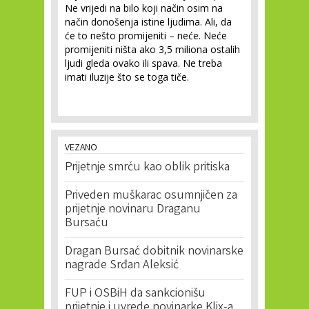
Ne vrijedi na bilo koji način osim na
način donošenja istine ljudima. Ali, da
će to nešto promijeniti – neće. Neće
promijeniti ništa ako 3,5 miliona ostalih
ljudi gleda ovako ili spava. Ne treba
imati iluzije što se toga tiče.
VEZANO
Prijetnje smrću kao oblik pritiska
Priveden muškarac osumnjičen za
prijetnje novinaru Draganu
Bursaću
Dragan Bursać dobitnik novinarske
nagrade Srđan Aleksić
FUP i OSBiH da sankcionišu
prijetnje i uvrede novinarke Klix-a