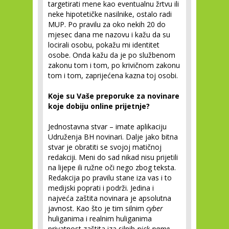
targetirati mene kao eventualnu žrtvu ili
neke hipotetičke nasilnike, ostalo radi
MUP. Po pravilu za oko nekih 20 do
mjesec dana me nazovu i kažu da su
locirali osobu, pokažu mi identitet
osobe. Onda kažu da je po službenom
zakonu tom i tom, po krivičnom zakonu
tom i tom, zaprijećena kazna toj osobi.
Koje su Vaše preporuke za novinare
koje dobiju online prijetnje?
Jednostavna stvar – imate aplikaciju
Udruženja BH novinari. Dalje jako bitna
stvar je obratiti se svojoj matičnoj
redakciji. Meni do sad nikad nisu prijetili
na lijepe ili ružne oči nego zbog teksta.
Redakcija po pravilu stane iza vas i to
medijski poprati i podrži. Jedina i
najveća zaštita novinara je apsolutna
javnost. Kao što je tim silnim
cyber
huliganima i realnim huliganima
privatnost zaštita iza silnih
nick name
-