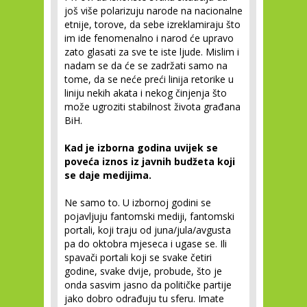
još više polarizuju narode na nacionalne
etnije, torove, da sebe izreklamiraju što
im ide fenomenalno i narod će upravo
zato glasati za sve te iste ljude. Mislim i
nadam se da će se zadržati samo na
tome, da se neće preći linija retorike u
liniju nekih akata i nekog činjenja što
može ugroziti stabilnost života građana
BiH.
Kad je izborna godina uvijek se
poveća iznos iz javnih budžeta koji
se daje medijima.
Ne samo to. U izbornoj godini se
pojavljuju fantomski mediji, fantomski
portali, koji traju od juna/jula/avgusta
pa do oktobra mjeseca i ugase se. Ili
spavači portali koji se svake četiri
godine, svake dvije, probude, što je
onda sasvim jasno da političke partije
jako dobro odrađuju tu sferu. Imate