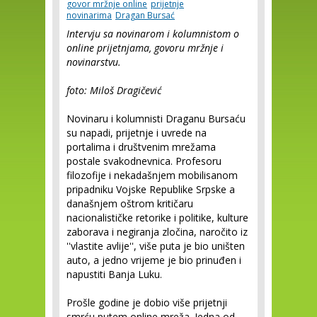
govor mržnje online
prijetnje
novinarima
Dragan Bursać
Intervju sa novinarom i kolumnistom o
online prijetnjama, govoru mržnje i
novinarstvu.
foto: Miloš Dragičević
Novinaru i kolumnisti Draganu Bursaću
su napadi, prijetnje i uvrede na
portalima i društvenim mrežama
postale svakodnevnica. Profesoru
filozofije i nekadašnjem mobilisanom
pripadniku Vojske Republike Srpske a
današnjem oštrom kritičaru
nacionalističke retorike i politike, kulture
zaborava i negiranja zločina, naročito iz
''vlastite avlije'', više puta je bio uništen
auto, a jedno vrijeme je bio prinuđen i
napustiti Banja Luku.
Prošle godine je dobio više prijetnji
smrću putem online mreža. Jedna od