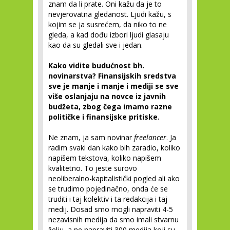
znam da li prate. Oni kažu da je to
nevjerovatna gledanost. Ljudi kažu, s
kojim se ja susrećem, da niko to ne
gleda, a kad dođu izbori ljudi glasaju
kao da su gledali sve i jedan.
Kako vidite budućnost bh.
novinarstva? Finansijskih sredstva
sve je manje i manje i mediji se sve
više oslanjaju na novce iz javnih
budžeta, zbog čega imamo razne
političke i finansijske pritiske.
Ne znam, ja sam novinar
freelancer
. Ja
radim svaki dan kako bih zaradio, koliko
napišem tekstova, koliko napišem
kvalitetno. To jeste surovo
neoliberalno-kapitalistički pogled ali ako
se trudimo pojedinačno, onda će se
truditi i taj kolektiv i ta redakcija i taj
medij. Dosad smo mogli napraviti 4-5
nezavisnih medija da smo imali stvarnu
želju, a ne napraviti 300 medija koji su