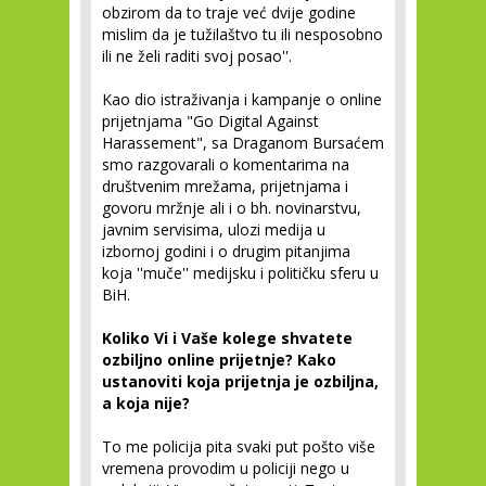
obzirom da to traje već dvije godine
mislim da je tužilaštvo tu ili nesposobno
ili ne želi raditi svoj posao''.
Kao dio istraživanja i kampanje o online
prijetnjama "Go Digital Against
Harassement", sa Draganom Bursaćem
smo razgovarali o komentarima na
društvenim mrežama, prijetnjama i
govoru mržnje ali i o bh. novinarstvu,
javnim servisima, ulozi medija u
izbornoj godini i o drugim pitanjima
koja ''muče'' medijsku i političku sferu u
BiH.
Koliko Vi i Vaše kolege shvatete
ozbiljno online prijetnje? Kako
ustanoviti koja prijetnja je ozbiljna,
a koja nije?
To me policija pita svaki put pošto više
vremena provodim u policiji nego u