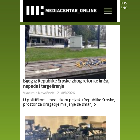
Skip to
BHS
main
ENG
content
Bijeg iz Republike Srpske zbog retorike linča,
napada i targetiranja
Vladimir Kovačević
21/05/2026
U političkom i medijskom pejzažu Republike Srpske,
prostor za drugačije mišljenje se smanjio