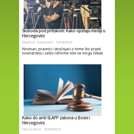
Sloboda pod pritiskom: Kako opstaju mediji u
Hercegovini
Muamer Zukanović
13/04/2026
Novinari, pravnici i stručnjaci o tome što prijeti
novinarstvu i zašto reforme više ne mogu čekati
Kako do anti-SLAPP zakona u Bosni i
Hercegovini
Harun Išerić
10/04/2026