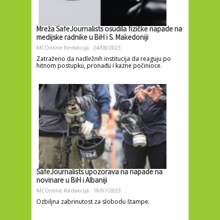
Mreža SafeJournalists osudila fizičke napade na
medijske radnike u BiH i S. Makedoniji
MCOnline Redakcija
24/08/2023
Zatraženo da nadležnih institucija da reaguju po
hitnom postupku, pronađu i kazne počinioce.
SafeJournalists upozorava na napade na
novinare u BiH i Albaniji
MCOnline Redakcija
18/07/2023
Ozbiljna zabrinutost za slobodu štampe.