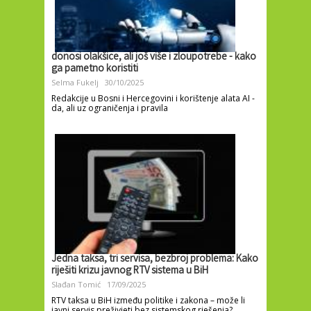
donosi olakšice, ali još više i zloupotrebe - kako
ga pametno koristiti
Selma Fukelj
30/10/2025
Redakcije u Bosni i Hercegovini i korištenje alata AI -
da, ali uz ograničenja i pravila
Jedna taksa, tri servisa, bezbroj problema: Kako
riješiti krizu javnog RTV sistema u BiH
Slađan Tomić
17/09/2025
RTV taksa u BiH između politike i zakona – može li
javni servis preživjeti bez sistemskog rješenja?