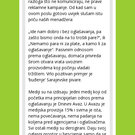
razloga što ne komuniciraju, ne prave
reklamne kampanje. Od kad sam u
ovom poslu gotovo uvijek slušam istu
priču naših menadžera:
„Ide nam dobro i bez oglašavanja, pa
zašto bismo onda na to trošili pare?“, ili
„Nemamo para ni za plate, a kamo li za
oglašavanje“. Pasivnim odnosom
prema oglašavanju, domaća privreda
širom otvara vrata uvoznim
proizvodima koji počinju vladati
tržištem. Vrlo pozitivan primjer je
‘buđenje’ Sarajevske pivare.
Mediji su na izdisaju. Jedini medij koji od
početka ima principijelan odnos prema
oglašavanju je Dnevni Avaz. U Avazu je
medijska provizija 15% i svima je ista,
nema povećavanja, nema padanja na
koljena pred agencijama i oglašivačima.
Svi ostali mediji su derogirani. Daju svoj
oglasni prostor u bescijenje samo da se