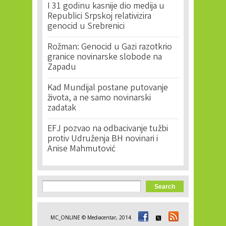
I 31 godinu kasnije dio medija u
Republici Srpskoj relativizira
genocid u Srebrenici
Rožman: Genocid u Gazi razotkrio
granice novinarske slobode na
Zapadu
Kad Mundijal postane putovanje
života, a ne samo novinarski
zadatak
EFJ pozvao na odbacivanje tužbi
protiv Udruženja BH novinari i
Anise Mahmutović
Search form
Search
MC_ONLINE © Mediacentar, 2014