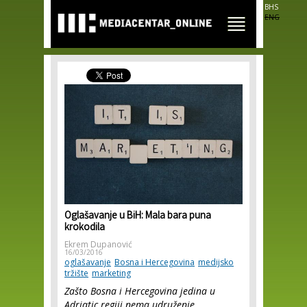
Skip to
BHS
main
ENG
content
Oglašavanje u BiH: Mala bara puna
krokodila
Ekrem Dupanović
16/03/2016
oglašavanje
Bosna i Hercegovina
medijsko
tržište
marketing
Zašto Bosna i Hercegovina jedina u
Adriatic regiji nema udruženje