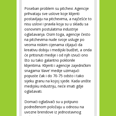
Poseban problem su pitchevi. Agencije
prihvataju sve uslove koje klijenti
postavljaju na pitchevima, a najčešće to
nisu uslovi i pravila koja su u skladu sa
osnovnim postulatima industrije
oglašavanja. Osim toga, agencije često
na pitchevima nude svoje usluge po
veoma niskim cijenama ciljajući da
kreativu dobiju i medijski budžet, a onda
će pritisnuti medije i od njih izvući ono
što su tako galantno poklonile
klijentima. Klijenti i agencije zajedničkim
snagama ‘dave’ medije uzimajući
popuste čak i do 70-75 odsto i tako
sijeku granu na kojoj sjede. Kada unište
medijsku industriju, neće imati gdje
oglašavati.
Domaći oglašivači su u potpuno
podređenom položaju u odnosu na
uvozne brendove iz jednostavnog