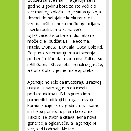
Budžeti su sve manji i agencije se iz
godine u godinu bore za što veći dio
sve manjeg kolača. To je situacija koja
dovodi do nelojalne konkurencije i
veoma loših odnosa među agencijama.
I svi bi radili samo za najveće
oglašivače. Svi bi barem dio, ako ne
može cijeli budžet BH Telecoma,
m:tela, Eroneta, L’Oreala, Coca-Cole itd.
Potpuno zanemaruju mala i srednja
poduzeća. Kao da nikada nisu čuli da su
i Bill Gates i Steve Jobs krenuli iz garaže,
a Coca-Cola iz jedne male apoteke.
Agencije ne žele da investiraju u razvoj
tržišta. Ja sam siguran da među
poduzetnicima u BiH sigurno ima
pametnih ljudi koji bi ulagali u svoje
komunikacije i kroz godine rasli, samo
im treba pomoći u prvim koracima.
Tako bi se stvorila čitava jedna nova
generacija oglašivača, ali agencije bi
sve, sad i odmah. Ne ide.