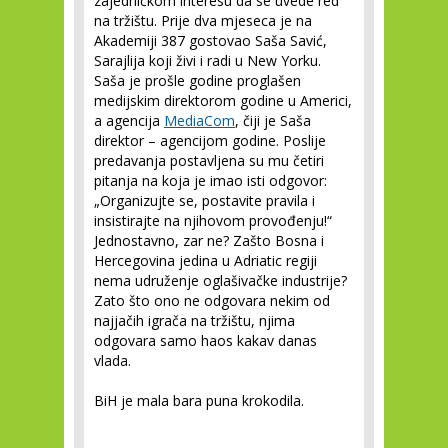
zajedničkom interesu da se uvede red
na tržištu. Prije dva mjeseca je na
Akademiji 387 gostovao Saša Savić,
Sarajlija koji živi i radi u New Yorku.
Saša je prošle godine proglašen
medijskim direktorom godine u Americi,
a agencija
MediaCom
, čiji je Saša
direktor – agencijom godine. Poslije
predavanja postavljena su mu četiri
pitanja na koja je imao isti odgovor:
„Organizujte se, postavite pravila i
insistirajte na njihovom provođenju!“
Jednostavno, zar ne? Zašto Bosna i
Hercegovina jedina u Adriatic regiji
nema udruženje oglašivačke industrije?
Zato što ono ne odgovara nekim od
najjačih igrača na tržištu, njima
odgovara samo haos kakav danas
vlada.
BiH je mala bara puna krokodila.