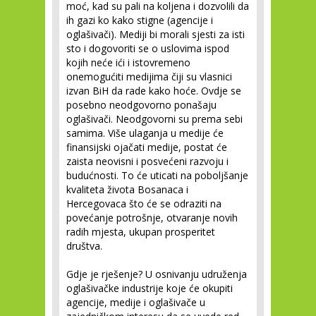
moć, kad su pali na koljena i dozvolili da
ih gazi ko kako stigne (agencije i
oglašivači). Mediji bi morali sjesti za isti
sto i dogovoriti se o uslovima ispod
kojih neće ići i istovremeno
onemogućiti medijima čiji su vlasnici
izvan BiH da rade kako hoće. Ovdje se
posebno neodgovorno ponašaju
oglašivači. Neodgovorni su prema sebi
samima. Više ulaganja u medije će
finansijski ojačati medije, postat će
zaista neovisni i posvećeni razvoju i
budućnosti. To će uticati na poboljšanje
kvaliteta života Bosanaca i
Hercegovaca što će se odraziti na
povećanje potrošnje, otvaranje novih
radih mjesta, ukupan prosperitet
društva.
Gdje je rješenje? U osnivanju udruženja
oglašivačke industrije koje će okupiti
agencije, medije i oglašivače u