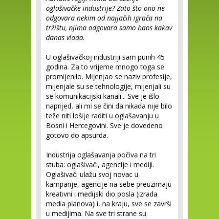
oglašivačke industrije? Zato što ono ne
odgovara nekim od najjačih igrača na
tržištu, njima odgovara samo haos kakav
danas vlada.
U oglašivačkoj industriji sam punih 45
godina. Za to vrijeme mnogo toga se
promijenilo. Mijenjao se naziv profesije,
mijenjale su se tehnologije, mijenjali su
se komunikacijski kanali... Sve je išlo
naprijed, ali mi se čini da nikada nije bilo
teže niti lošije raditi u oglašavanju u
Bosni i Hercegovini. Sve je dovedeno
gotovo do apsurda.
Industrija oglašavanja počiva na tri
stuba: oglašivači, agencije i mediji.
Oglašivači ulažu svoj novac u
kampanje, agencije na sebe preuzimaju
kreativni i medijski dio posla (izrada
media planova) i, na kraju, sve se završi
u medijima. Na sve tri strane su