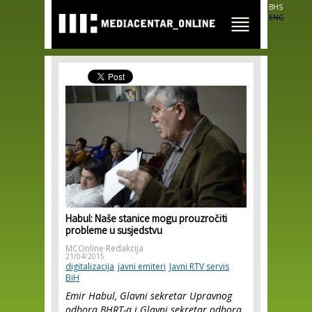
Skip to
BHS
main
ENG
content
Habul: Naše stanice mogu prouzročiti
probleme u susjedstvu
MCOnline Redakcija
21/04/2015
digitalizacija
javni emiteri
Javni RTV servis
BiH
Emir Habul, Glavni sekretar Upravnog
odbora BHRT-a i Glavni sekretar odbora