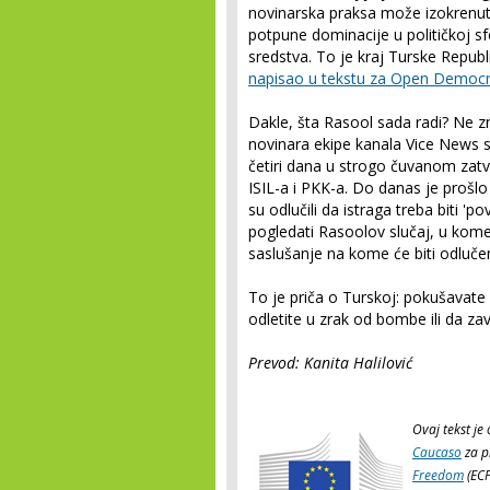
novinarska praksa može izokrenuti 
potpune dominacije u političkoj s
sredstva. To je kraj Turske Repu
napisao u tekstu za Open Democ
Dakle, šta Rasool sada radi? Ne z
novinara ekipe kanala Vice News s
četiri dana u strogo čuvanom zatv
ISIL-a i PKK-a. Do danas je prošl
su odlučili da istraga treba biti 'po
pogledati Rasoolov slučaj, u kom
saslušanje na kome će biti odluče
To je priča o Turskoj: pokušavat
odletite u zrak od bombe ili da zav
Prevod: Kanita Halilović
Ovaj tekst je
Caucaso
za p
Freedom
(ECP