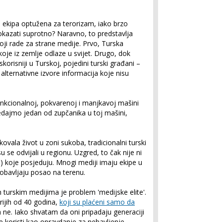
e ekipa optužena za terorizam, iako brzo
kazati suprotno? Naravno, to predstavlja
koji rade za strane medije. Prvo, Turska
oje iz zemlje odlaze u svijet. Drugo, dok
skorisniji u Turskoj, pojedini turski građani –
alternativne izvore informacija koje nisu
funkcionalnoj, pokvarenoj i manjkavoj mašini
ledajmo jedan od zupčanika u toj mašini,
ovala život u zoni sukoba, tradicionalni turski
u se odvijali u regionu. Uzgred, to čak nije ni
d) koje posjeduju. Mnogi mediji imaju ekipe u
o obavljaju posao na terenu.
m turskim medijima je problem 'medijske elite'.
ijih od 40 godina,
koji su plaćeni samo da
a ne. Iako shvatam da oni pripadaju generaciji
se koristi kao opravdanje za nebavljenje