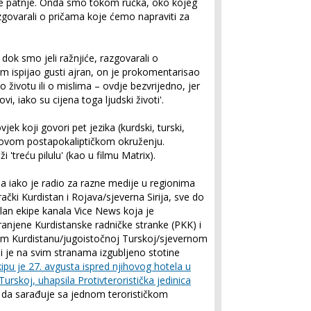
ske patnje. Onda smo tokom ručka, oko kojeg
 razgovarali o pričama koje ćemo napraviti za
dok smo jeli ražnjiće, razgovarali o
 ispijao gusti ajran, on je prokomentarisao
 o životu ili o mislima – ovdje bezvrijedno, jer
vi, iako su cijena toga ljudski životi'.
ek koji govori pet jezika (kurdski, turski,
i u ovom postapokaliptičkom okruženju.
 'treću pilulu' (kao u filmu Matrix).
a iako je radio za razne medije u regionima
ački Kurdistan i Rojava/sjeverna Sirija, sve do
član ekipe kanala Vice News koja je
anjene Kurdistanske radničke stranke (PKK) i
kom Kurdistanu/jugoistočnoj Turskoj/sjevernom
i je na svim stranama izgubljeno stotine
ipu je 27. avgusta ispred njihovog hotela u
urskoj, uhapsila Protivteroristička jedinica
da sarađuje sa jednom terorističkom