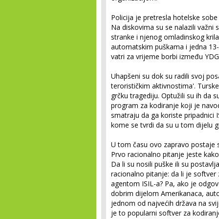
Policija je pretresla hotelske sobe 
Na diskovima su se nalazili važni
stranke i njenog omladinskog kril
automatskim puškama i jedna 13-
vatri za vrijeme borbi između YDG-
Uhapšeni su dok su radili svoj pos
terorističkim aktivnostima'. Turske
grčku tragediju. Optužili su ih da su
program za kodiranje koji je nav
smatraju da ga koriste pripadnici I
kome se tvrdi da su u tom dijelu gr
U tom času ovo zapravo postaje s
Prvo racionalno pitanje jeste kako
Da li su nosili puške ili su posta
racionalno pitanje: da li je softve
agentom ISIL-a? Pa, ako je odgovo
dobrim dijelom Amerikanaca, automa
jednom od najvećih država na svije
je to popularni softver za kodiranj