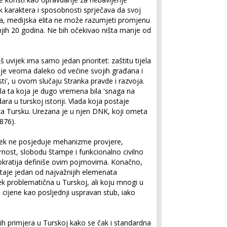
 karaktera i sposobnosti sprječava da svoj
a, medijska elita ne može razumjeti promjenu
njih 20 godina. Ne bih očekivao ništa manje od
 uvijek ima samo jedan prioritet: zaštitu tijela
a je veoma daleko od većine svojih građana i
sti', u ovom slučaju Stranka pravde i razvoja.
la ta koja je dugo vremena bila 'snaga na
dara u turskoj istoriji. Vlada koja postaje
za Tursku. Urezana je u njen DNK, koji ometa
876).
jek ne posjeduje mehanizme provjere,
rnost, slobodu štampe i funkcionalno civilno
okratija definiše ovim pojmovima. Konačno,
taje jedan od najvažnijih elemenata
ek problematična u Turskoj, ali koju mnogi u
i cijene kao posljednji uspravan stub, iako
h primjera u Turskoj kako se čak i standardna