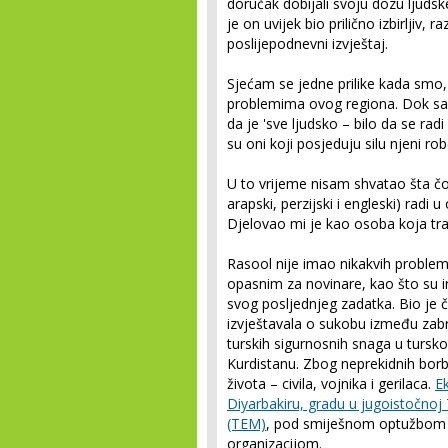
doručak dobijali svoju dozu ljud
je on uvijek bio prilično izbirljiv,
poslijepodnevni izvještaj.
Sjećam se jedne prilike kada smo, 
problemima ovog regiona. Dok sam
da je 'sve ljudsko – bilo da se radi
su oni koji posjeduju silu njeni robo
U to vrijeme nisam shvatao šta čovj
arapski, perzijski i engleski) rad
Djelovao mi je kao osoba koja traži
Rasool nije imao nikakvih problem
opasnim za novinare, kao što su ir
svog posljednjeg zadatka. Bio je 
izvještavala o sukobu između zabr
turskih sigurnosnih snaga u turs
Kurdistanu. Zbog neprekidnih borb
života – civila, vojnika i gerilaca.
Ek
Diyarbakiru, gradu u jugoistočnoj T
(TEM)
, pod smiješnom optužbom 
organizacijom.