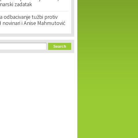
narski zadatak
 odbacivanje tužbi protiv
 novinari i Anise Mahmutović
orm