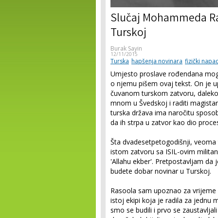
Slučaj Mohammeda Ras
Turskoj
Burak Sayin
12/11/2015
Turska
hapšenja novinara
fizički napad
Umjesto proslave rođendana mo
o njemu pišem ovaj tekst. On je u
čuvanom turskom zatvoru, daleko o
mnom u Švedskoj i raditi magistars
turska država ima naročitu sposo
da ih strpa u zatvor kao dio proc
Šta dvadesetpetogodišnji, veoma t
istom zatvoru sa ISIL-ovim militant
'Allahu ekber'. Pretpostavljam da 
budete dobar novinar u Turskoj.
Rasoola sam upoznao za vrijeme o
istoj ekipi koja je radila za jedn
smo se budili i prvo se zaustavljal