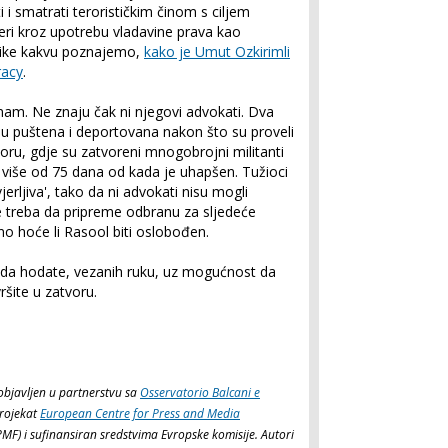
i smatrati terorističkim činom s ciljem
feri kroz upotrebu vladavine prava kao
blike kakvu poznajemo,
kako je Umut Ozkirimli
racy
.
nam. Ne znaju čak ni njegovi advokati. Dva
u puštena i deportovana nakon što su proveli
oru, gdje su zatvoreni mnogobrojni militanti
o više od 75 dana od kada je uhapšen. Tužioci
vjerljiva', tako da ni advokati nisu mogli
e treba da pripreme odbranu za sljedeće
no hoće li Rasool biti oslobođen.
e da hodate, vezanih ruku, uz mogućnost da
ršite u zatvoru.
 objavljen u partnerstvu sa
Osservatorio Balcani e
rojekat
European Centre for Press and Media
MF) i sufinansiran sredstvima Evropske komisije. Autori