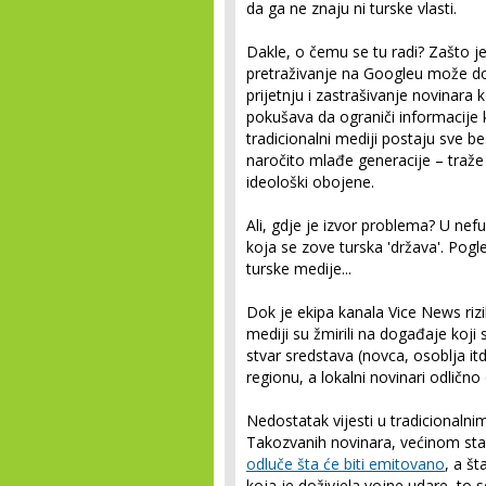
da ga ne znaju ni turske vlasti.
Dakle, o čemu se tu radi? Zašto j
pretraživanje na Googleu može do
prijetnju i zastrašivanje novinara 
pokušava da ograniči informacije k
tradicionalni mediji postaju sve be
naročito mlađe generacije – traže 
ideološki obojene.
Ali, gdje je izvor problema? U ne
koja se zove turska 'država'. Pog
turske medije...
Dok je ekipa kanala Vice News rizik
mediji su žmirili na događaje koji s
stvar sredstava (novca, osoblja it
regionu, a lokalni novinari odličn
Nedostatak vijesti u tradicionalni
Takozvanih novinara, većinom star
odluče šta će biti emitovano
, a št
koja je doživjela vojne udare, to 