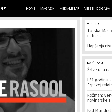
Skip to
main
HOME
MAGAZIN
MEDIAMETAR
VIJESTI I DOGAĐAJI
content
VEZANO
Turska: Maso
radnika
Hapšenja nis
NAJČITANIJE
Žrtve rata na
I 31 godinu k
Srpskoj relat
Rožman: Geno
novinarske s
Kad Mundijal 