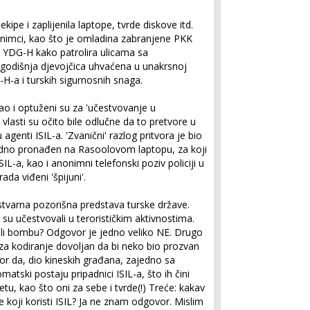
ekipe i zaplijenila laptope, tvrde diskove itd.
 snimci, kao što je omladina zabranjene PKK
a YDG-H kako patrolira ulicama sa
godišnja djevojčica uhvaćena u unakrsnoj
H-a i turskih sigurnosnih snaga.
ao i optuženi su za 'učestvovanje u
 vlasti su očito bile odlučne da to pretvore u
 agenti ISIL-a. 'Zvanični' razlog pritvora je bio
odno pronađen na Rasoolovom laptopu, za koji
SIL-a, kao i anonimni telefonski poziv policiji u
ada viđeni 'špijuni'.
tvarna pozorišna predstava turske države.
 su učestvovali u terorističkim aktivnostima.
vljali bombu? Odgovor je jedno veliko NE. Drugo
r za kodiranje dovoljan da bi neko bio prozvan
r da, dio kineskih građana, zajedno sa
tski postaju pripadnici ISIL-a, što ih čini
tu, kao što oni za sebe i tvrde(!) Treće: kakav
e koji koristi ISIL? Ja ne znam odgovor. Mislim