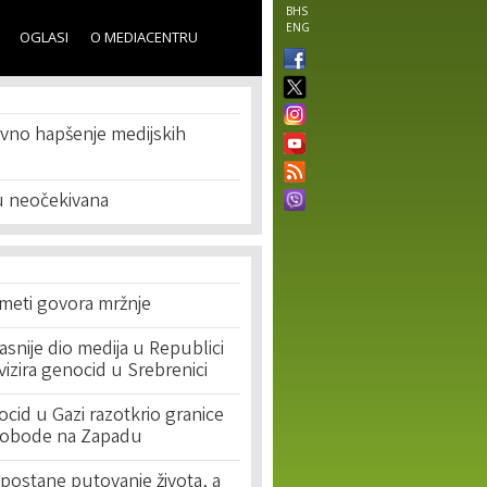
BHS
ENG
OGLASI
O MEDIACENTRU
vno hapšenje medijskih
u neočekivana
 meti govora mržnje
asnije dio medija u Republici
ivizira genocid u Srebrenici
cid u Gazi razotkrio granice
lobode na Zapadu
postane putovanje života, a