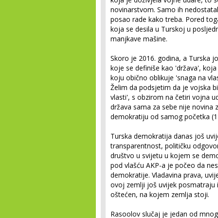
novinarstvom. Samo ih nedostatak
posao rade kako treba. Pored tog
koja se desila u Turskoj u posljed
manjkave mašine.
Skoro je 2016. godina, a Turska još
koje se definiše kao 'država', koj
koju obično oblikuje 'snaga na vla
Želim da podsjetim da je vojska bi
vlasti', s obzirom na četiri vojna u
država sama za sebe nije novina 
demokratiju od samog početka (1
Turska demokratija danas još uvi
transparentnost, političku odgovo
društvo u svijetu u kojem se dem
pod vlašću AKP-a je počeo da nes
demokratije. Vladavina prava, uvij
ovoj zemlji još uvijek posmatraju 
oštećen, na kojem zemlja stoji.
Rasoolov slučaj je jedan od mnogi