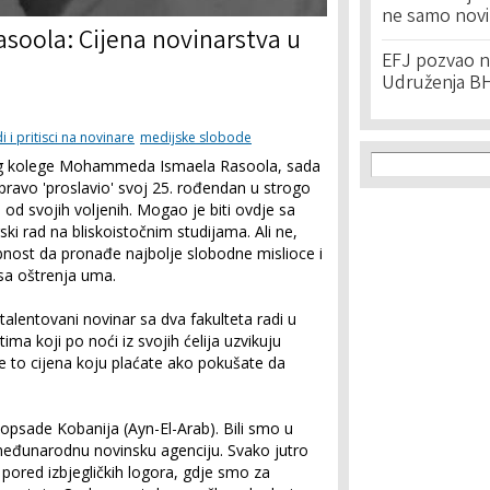
ne samo novi
oola: Cijena novinarstva u
EFJ pozvao na
Udruženja BH
i i pritisci na novinare
medijske slobode
Search f
Search
g kolege Mohammeda Ismaela Rasoola, sada
pravo 'proslavio' svoj 25. rođendan u strogo
d svojih voljenih. Mogao je biti ovdje sa
ki rad na bliskoistočnim studijama. Ali ne,
bnost da pronađe najbolje slobodne mislioce i
esa oštrenja uma.
alentovani novinar sa dva fakulteta radi u
ima koji po noći iz svojih ćelija uzvikuju
je to cijena koju plaćate ako pokušate da
psade Kobanija (Ayn-El-Arab). Bili smo u
u međunarodnu novinsku agenciju. Svako jutro
i pored izbjegličkih logora, gdje smo za