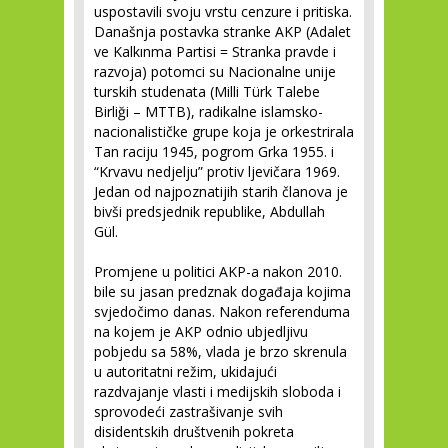
uspostavili svoju vrstu cenzure i pritiska.
Današnja postavka stranke AKP (Adalet
ve Kalkınma Partisi = Stranka pravde i
razvoja) potomci su Nacionalne unije
turskih studenata (Milli Türk Talebe
Birliği – MTTB), radikalne islamsko-
nacionalističke grupe koja je orkestrirala
Tan raciju 1945, pogrom Grka 1955. i
“Krvavu nedjelju” protiv ljevičara 1969.
Jedan od najpoznatijih starih članova je
bivši predsjednik republike, Abdullah
Gül.
Promjene u politici AKP-a nakon 2010.
bile su jasan predznak događaja kojima
svjedočimo danas. Nakon referenduma
na kojem je AKP odnio ubjedljivu
pobjedu sa 58%, vlada je brzo skrenula
u autoritatni režim, ukidajući
razdvajanje vlasti i medijskih sloboda i
sprovodeći zastrašivanje svih
disidentskih društvenih pokreta