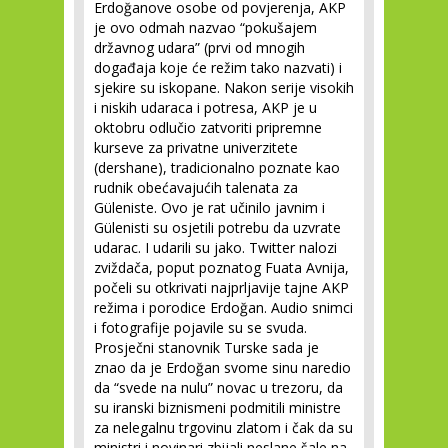
Erdoğanove osobe od povjerenja, AKP
je ovo odmah nazvao “pokušajem
državnog udara” (prvi od mnogih
događaja koje će režim tako nazvati) i
sjekire su iskopane. Nakon serije visokih
i niskih udaraca i potresa, AKP je u
oktobru odlučio zatvoriti pripremne
kurseve za privatne univerzitete
(dershane), tradicionalno poznate kao
rudnik obećavajućih talenata za
Güleniste. Ovo je rat učinilo javnim i
Gülenisti su osjetili potrebu da uzvrate
udarac. I udarili su jako. Twitter nalozi
zviždača, poput poznatog Fuata Avnija,
počeli su otkrivati najprljavije tajne AKP
režima i porodice Erdoğan. Audio snimci
i fotografije pojavile su se svuda.
Prosječni stanovnik Turske sada je
znao da je Erdoğan svome sinu naredio
da “svede na nulu” novac u trezoru, da
su iranski biznismeni podmitili ministre
za nelegalnu trgovinu zlatom i čak da su
ministri i novinari zbijali neslane šale na