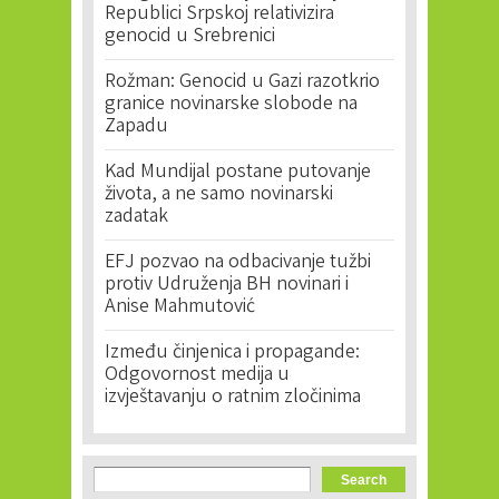
Republici Srpskoj relativizira
genocid u Srebrenici
Rožman: Genocid u Gazi razotkrio
granice novinarske slobode na
Zapadu
Kad Mundijal postane putovanje
života, a ne samo novinarski
zadatak
EFJ pozvao na odbacivanje tužbi
protiv Udruženja BH novinari i
Anise Mahmutović
Između činjenica i propagande:
Odgovornost medija u
izvještavanju o ratnim zločinima
Search form
Search