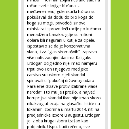
račun svete knjige Kur’ana. U
međuvremenu, gülenistički tužioci su
pokušavali da dođu do bilo koga do
koga su mogli, privodeći sinove
ministara i sprovodeći racije po kućama
menadžera banaka, gdje su milioni
dolara bili nagurani u kutije za cipele.
Ispostavilo se da je konzervativna
vlada, tzv. “glas siromašnih”, zapravo
više nalik zadnjim danima Kaligule.
Erdoğan očigledno nije imao namjeru
trpiti ovo i on i njegovo medijsko
carstvo su uskoro cijeli skandal
spinovali u “pokušaj državnog udara
Paralelne države protiv izabrane vlade
naroda”. I to mu je i prošlo, a najveći
korupcijski skandal ikad nije imao skoro
nikakvog utjecaja na glasačke listiće na
lokalnim izborima u martu 2014. niti na
predjedničke izbore u augustu. Erdoğan
je iz oba kruga izbora izašao kao
pobjednik. Usput budi rečeno, sve