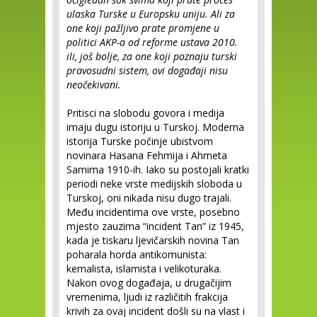
ulaska Turske u Europsku uniju. Ali za
one koji pažljivo prate promjene u
politici AKP-a od reforme ustava 2010.
ili, još bolje, za one koji poznaju turski
pravosudni sistem, ovi događaji nisu
neočekivani.
Pritisci na slobodu govora i medija
imaju dugu istoriju u Turskoj. Moderna
istorija Turske počinje ubistvom
novinara Hasana Fehmija i Ahmeta
Samima 1910-ih. Iako su postojali kratki
periodi neke vrste medijskih sloboda u
Turskoj, oni nikada nisu dugo trajali.
Među incidentima ove vrste, posebno
mjesto zauzima “incident Tan” iz 1945,
kada je tiskaru ljevičarskih novina Tan
poharala horda antikomunista:
kemalista, islamista i velikoturaka.
Nakon ovog događaja, u drugačijim
vremenima, ljudi iz različitih frakcija
krivih za ovaj incident došli su na vlast i