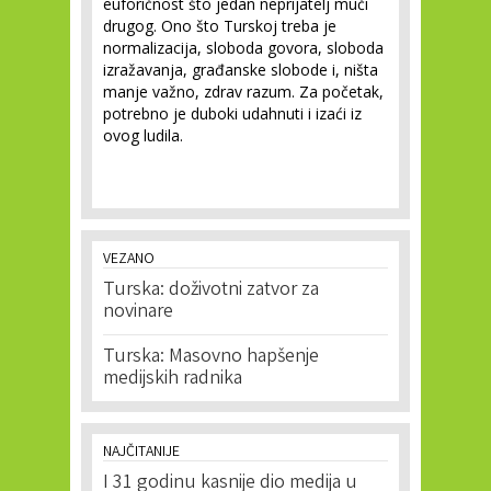
euforičnost što jedan neprijatelj muči
drugog. Ono što Turskoj treba je
normalizacija, sloboda govora, sloboda
izražavanja, građanske slobode i, ništa
manje važno, zdrav razum. Za početak,
potrebno je duboki udahnuti i izaći iz
ovog ludila.
VEZANO
Turska: doživotni zatvor za
novinare
Turska: Masovno hapšenje
medijskih radnika
NAJČITANIJE
I 31 godinu kasnije dio medija u