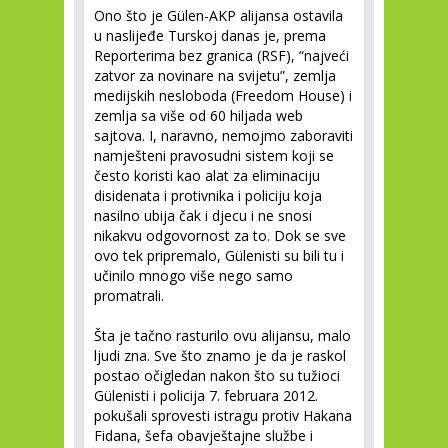
Ono što je Gülen-AKP alijansa ostavila
u naslijeđe Turskoj danas je, prema
Reporterima bez granica (RSF), “najveći
zatvor za novinare na svijetu”, zemlja
medijskih nesloboda (Freedom House) i
zemlja sa više od 60 hiljada web
sajtova. I, naravno, nemojmo zaboraviti
namješteni pravosudni sistem koji se
često koristi kao alat za eliminaciju
disidenata i protivnika i policiju koja
nasilno ubija čak i djecu i ne snosi
nikakvu odgovornost za to. Dok se sve
ovo tek pripremalo, Gülenisti su bili tu i
učinilo mnogo više nego samo
promatrali.
Šta je tačno rasturilo ovu alijansu, malo
ljudi zna. Sve što znamo je da je raskol
postao očigledan nakon što su tužioci
Gülenisti i policija 7. februara 2012.
pokušali sprovesti istragu protiv Hakana
Fidana, šefa obavještajne službe i