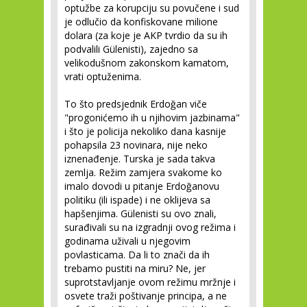
optužbe za korupciju su povučene i sud
je odlučio da konfiskovane milione
dolara (za koje je AKP tvrdio da su ih
podvalili Gülenisti), zajedno sa
velikodušnom zakonskom kamatom,
vrati optuženima.
To što predsjednik Erdoğan viče
"progonićemo ih u njihovim jazbinama"
i što je policija nekoliko dana kasnije
pohapsila 23 novinara, nije neko
iznenađenje. Turska je sada takva
zemlja. Režim zamjera svakome ko
imalo dovodi u pitanje Erdoğanovu
politiku (ili ispade) i ne oklijeva sa
hapšenjima. Gülenisti su ovo znali,
surađivali su na izgradnji ovog režima i
godinama uživali u njegovim
povlasticama. Da li to znači da ih
trebamo pustiti na miru? Ne, jer
suprotstavljanje ovom režimu mržnje i
osvete traži poštivanje principa, a ne