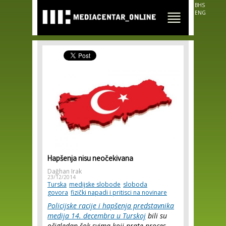
Skip to
BHS
main
ENG
content
Hapšenja nisu neočekivana
Dağhan Irak
23/12/2014
Turska
medijske slobode
sloboda
govora
fizički napadi i pritisci na novinare
Policijske racije i hapšenja predstavnika
medija 14. decembra u Turskoj
bili su
očigledan šok svima koji prate proces