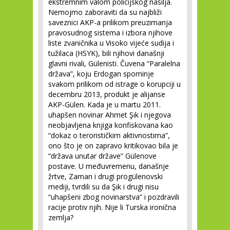
ekstremnim valom policijskog nasilja.
Nemojmo zaboraviti da su najbliži
saveznici AKP-a prilikom preuzimanja
pravosudnog sistema i izbora njihove
liste zvaničnika u Visoko vijeće sudija i
tužilaca (HSYK), bili njihovi današnji
glavni rivali, Gülenisti. Čuvena “Paralelna
država”, koju Erdogan spominje
svakom prilikom od istrage o korupciji u
decembru 2013, produkt je alijanse
AKP-Gülen. Kada je u martu 2011.
uhapšen novinar Ahmet Şık i njegova
neobjavljena knjiga konfiskovana kao
“dokaz o terorističkim aktivnostima”,
ono što je on zapravo kritikovao bila je
“država unutar države” Gülenove
postave. U međuvremenu, današnje
žrtve, Zaman i drugi progülenovski
mediji, tvrdili su da Şık i drugi nisu
“uhapšeni zbog novinarstva” i pozdravili
racije protiv njih. Nije li Turska ironična
zemlja?