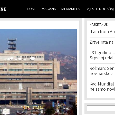
Skip to
main
HOME
MAGAZIN
MEDIAMETAR
VIJESTI I DOGAĐAJI
content
NAJČITANIJE
'I am from Am
Žrtve rata na
I 31 godinu k
Srpskoj relat
Rožman: Geno
novinarske s
Kad Mundijal 
ne samo novi
Search f
Search