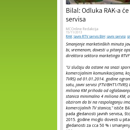
Bilal: Odluka RAK-a će
servisa
MCOnline Redakcija
15/11/2013
RAK
Javni RTV servis BiH
javni servisi
s
Smanjenje marketinških minuta javn
bi, vremenom, dovesti u pitanje ops
direktora sektora marketinga RTVF
"U slučaju da ostane na snazi spo
komercijalnim komunikacijama, kojo
TVRS) od 01.01.2014. godine ogran
satu, javni servisi (FTV/BHT1/TVRS)
miliona KM prihoda od oglašavanja
stanica minimalno 4 miliona KM, a
obzirom da bi na raspolaganju im
komercijalnih TV stanica,"
ističe Bil
pada gledanosti javnih servisa, što
2015. godine moglo dovesti u pita
gledanosti za cca 50 % i smanjenj