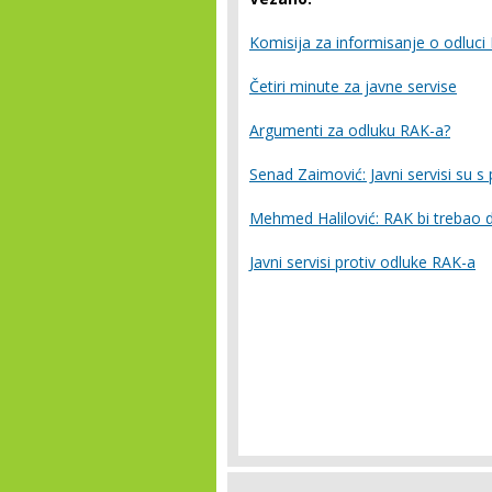
Komisija za informisanje o odluci
Četiri minute za javne servise
Argumenti za odluku RAK-a?
Senad Zaimović: Javni servisi su s
Mehmed Halilović: RAK bi trebao da
Javni servisi protiv odluke RAK-a