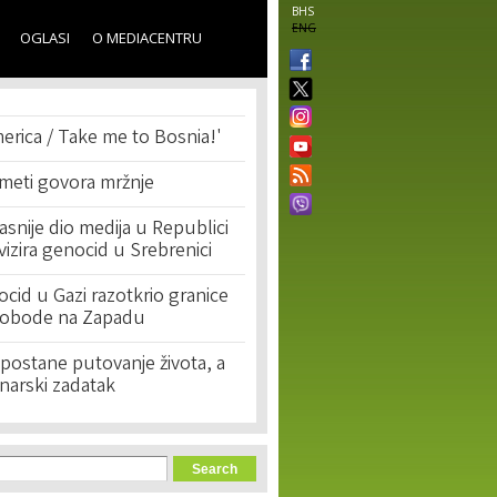
BHS
ENG
OGLASI
O MEDIACENTRU
erica / Take me to Bosnia!'
 meti govora mržnje
asnije dio medija u Republici
ivizira genocid u Srebrenici
cid u Gazi razotkrio granice
lobode na Zapadu
postane putovanje života, a
narski zadatak
orm