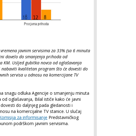
 vremena javnim servisima za 33% (sa 6 minuta
dini dovelo do smanjenja prihoda od
a KM. Usljed gubitka novca od oglašavanja
 i nabaviti kvalitetan program što će dovesti do
avnih servisa u odnosu na komercijane TV
 na snagu odluka Agencije o smanjenju minuta
 od oglašavanja, Bilal ističe kako će javni
e dovesti do daljnjeg pada gledanosti i
dnosu na komercijalne TV stanice. U slučaj
Komisija za informisanje
Predstavničkog
punom podrškom javnim servisima.