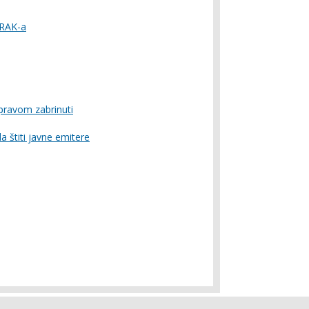
 RAK-a
 pravom zabrinuti
 štiti javne emitere