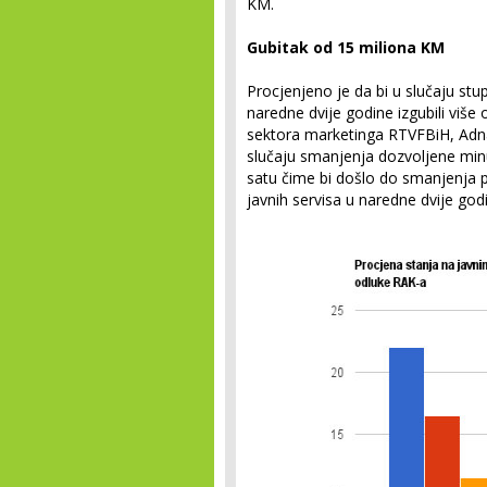
KM.
Gubitak od 15 miliona KM
Procjenjeno je da bi u slučaju stu
naredne dvije godine izgubili više 
sektora marketinga RTVFBiH, Adna
slučaju smanjenja dozvoljene minu
satu čime bi došlo do smanjenja p
javnih servisa u naredne dvije god