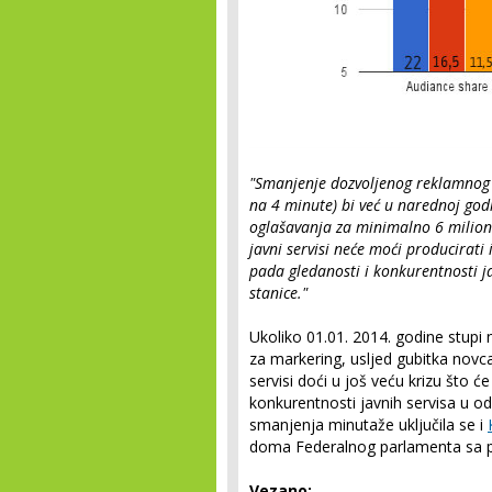
"Smanjenje dozvoljenog reklamnog
na 4 minute) bi već u narednoj go
oglašavanja za minimalno 6 milion
javni servisi neće moći producirati
pada gledanosti i konkurentnosti j
stanice."
Ukoliko 01.01. 2014. godine stupi
za markering, usljed gubitka novca
servisi doći u još veću krizu što ć
konkurentnosti javnih servisa u o
smanjenja minutaže uključila se i
doma Federalnog parlamenta sa 
Vezano: