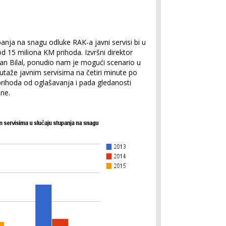
panja na snagu odluke RAK-a javni servisi bi u
od 15 miliona KM prihoda. Izvršni direktor
n Bilal, ponudio nam je mogući scenario u
taže javnim servisima na četiri minute po
rihoda od oglašavanja i pada gledanosti
ine.