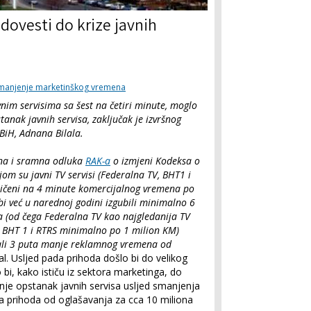
 dovesti do krize javnih
manjenje marketinškog vremena
im servisima sa šest na četiri minute, moglo
tanak javnih servisa, zaključak je izvršnog
BiH, Adnana Bilala.
rna i sramna odluka
RAK-a
o izmjeni Kodeksa o
m su javni TV servisi (Federalna TV, BHT1 i
ičeni na 4 minute komercijalnog vremena po
 bi već u narednoj godini izgubili minimalno 6
 (od čega Federalna TV kao najgledanija TV
 BHT 1 i RTRS minimalno po 1 milion KM)
ali 3 puta manje reklamnog vremena od
al.
Usljed pada prihoda došlo bi do velikog
 bi, kako ističu iz sektora marketinga, do
nje opstanak javnih servisa usljed smanjenja
a prihoda od oglašavanja za cca 10 miliona