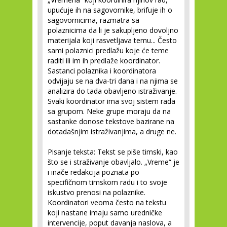
upućuje ih na sagovornike, brifuje ih o
sagovornicima, razmatra sa
polaznicima da li je sakupljeno dovoljno
materijala koji rasvetljava temu... Često
sami polaznici predlažu koje će teme
raditi ili im ih predlaže koordinator.
Sastanci polaznika i koordinatora
odvijaju se na dva-tri dana i na njima se
analizira do tada obavljeno istraživanje.
Svaki koordinator ima svoj sistem rada
sa grupom. Neke grupe moraju da na
sastanke donose tekstove bazirane na
dotadašnjim istraživanjima, a druge ne.
Pisanje teksta: Tekst se piše timski, kao
što se i straživanje obavljalo. „Vreme“ je
i inače redakcija poznata po
specifičnom timskom radu i to svoje
iskustvo prenosi na polaznike.
Koordinatori veoma često na tekstu
koji nastane imaju samo uredničke
intervencije, poput davanja naslova, a