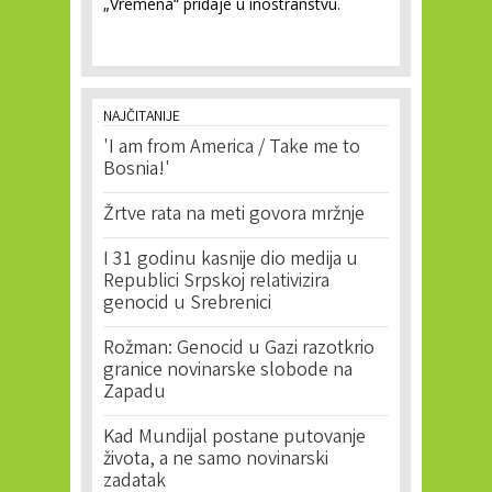
„Vremena“ pridaje u inostranstvu.
NAJČITANIJE
'I am from America / Take me to
Bosnia!'
Žrtve rata na meti govora mržnje
I 31 godinu kasnije dio medija u
Republici Srpskoj relativizira
genocid u Srebrenici
Rožman: Genocid u Gazi razotkrio
granice novinarske slobode na
Zapadu
Kad Mundijal postane putovanje
života, a ne samo novinarski
zadatak