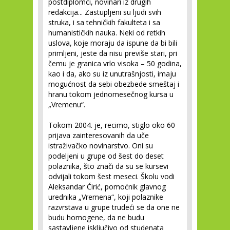
postdiplomci, novinari iz drugih
redakcija... Zastupljeni su ljudi svih
struka, i sa tehničkih fakulteta i sa
humanističkih nauka. Neki od retkih
uslova, koje moraju da ispune da bi bili
primljeni, jeste da nisu previše stari, pri
čemu je granica vrlo visoka – 50 godina,
kao i da, ako su iz unutrašnjosti, imaju
mogućnost da sebi obezbede smeštaj i
hranu tokom jednomesečnog kursa u
„Vremenu“.
Tokom 2004. je, recimo, stiglo oko 60
prijava zainteresovanih da uče
istraživačko novinarstvo. Oni su
podeljeni u grupe od šest do deset
polaznika, što znači da su se kursevi
odvijali tokom šest meseci. Školu vodi
Aleksandar Ćirić, pomoćnik glavnog
urednika „Vremena“, koji polaznike
razvrstava u grupe trudeći se da one ne
budu homogene, da ne budu
sastavljene isključivo od studenata