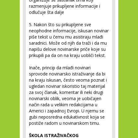
razmenjuje prikupljene informacije i
odlučuje šta dalje
5. Nakon što su prikupljene sve
neophodne informacije, iskusan novinar
piše tekst u čemu mu asistiraju mlađi
saradnici. Može od njih da traži i da mu
napišu delove novinarske priče koje su
prikupili pa da on na kraju uobliči tekst.
Inače, princip da mlađi novinari
sprovode novinarsko istraživanje da bi
na kraju iskusan, često veoma poznat i
ugledan novinar iskoristio taj materijal
za svoj članak, komentar ili neki drugi
novinarski oblik, veoma je uobičajen
način rada u velikim redakcijama u
Americi i zapadnoj Evropi. U njemu se
gubi neposredna edukativnost koja se
postiže radom u novinarskom timu.
ŠKOLA ISTRAŽIVAČKOG