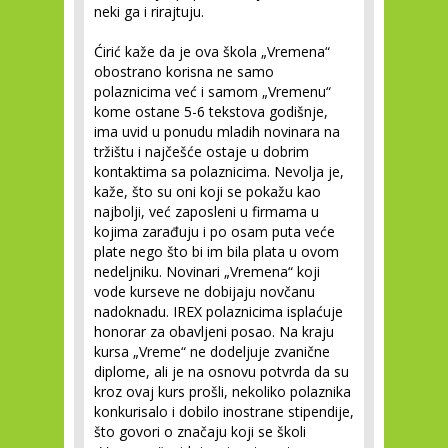
neki ga i rirajtuju.
Ćirić kaže da je ova škola „Vremena“
obostrano korisna ne samo
polaznicima već i samom „Vremenu“
kome ostane 5-6 tekstova godišnje,
ima uvid u ponudu mladih novinara na
tržištu i najčešće ostaje u dobrim
kontaktima sa polaznicima. Nevolja je,
kaže, što su oni koji se pokažu kao
najbolji, već zaposleni u firmama u
kojima zarađuju i po osam puta veće
plate nego što bi im bila plata u ovom
nedeljniku. Novinari „Vremena“ koji
vode kurseve ne dobijaju novčanu
nadoknadu. IREX polaznicima isplaćuje
honorar za obavljeni posao. Na kraju
kursa „Vreme“ ne dodeljuje zvanične
diplome, ali je na osnovu potvrda da su
kroz ovaj kurs prošli, nekoliko polaznika
konkurisalo i dobilo inostrane stipendije,
što govori o značaju koji se školi