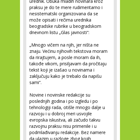
urednik. Obuka mladih novinara kroz
praksu je do te mere rudimentarno i
nesistematski organizovana da se
može opisati i rečima urednika
beogradske rubrike u beogradskom
dnevnom listu „Glas javnosti“:
„Mnogo vičem na njih, jer ništa ne
znaju. Većinu njihovih tekstova moram
da rirajtujem, a posle moram da ih,
takođe vikom, prisiljavam da pročitaju
tekst koji je izašao u novinama i
zaključuju kako je trebalo da napišu
sami“.
Novine i novinske redakcije su
poslednjih godina i po izgledu i po
tehnologiji rada, otišle mnogo dalje u
razvoju i u dobroj meri usvojile
evropska iskustva, ali začudo takvu
razvojnu praksu nisu primenile i u
podmlađivanju redakcije. Bez namere
da ulazim u razloge zbog kojih