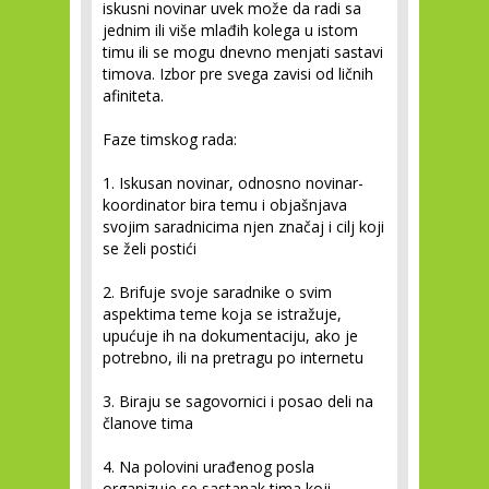
iskusni novinar uvek može da radi sa
jednim ili više mlađih kolega u istom
timu ili se mogu dnevno menjati sastavi
timova. Izbor pre svega zavisi od ličnih
afiniteta.
Faze timskog rada:
1. Iskusan novinar, odnosno novinar-
koordinator bira temu i objašnjava
svojim saradnicima njen značaj i cilj koji
se želi postići
2. Brifuje svoje saradnike o svim
aspektima teme koja se istražuje,
upućuje ih na dokumentaciju, ako je
potrebno, ili na pretragu po internetu
3. Biraju se sagovornici i posao deli na
članove tima
4. Na polovini urađenog posla
organizuje se sastanak tima koji