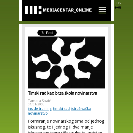
Skip to
BHS
main
ENG
content
Timski rad kao brza škola novinarstva
Tamara Spaić
01/01/2000
inside training
timski rad
istraživačko
novinarstvo
Formiranje novinarskog tima od jednog
iskusnog, te i jednog ili dva manje
iskusna novinara višestruko je koristan