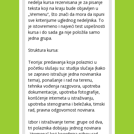
nedelja kursa rezervisana je za pisanje
teksta koji na kraju bude objavljen u
„Vremenu“, što znači da mora da ispuni
sve kriterijume uglednog nedeljnika. To
je istovremeno i najveći test uspešnosti
kursa i do sada ga nije položila samo
jedna grupa.
Struktura kursa:
Teorija: predavanja koja polaznici u
početku slušaju su: studija slučaja (kako
se zapravo istražuje jedna novinarska
tema), ponašanje i rad na terenu,
tehnika vođenja razgovora, upotreba
dokumentacije, upotreba fotografije,
korišćenje interneta u istraživanju,
upotreba stenograma i beležaka, timski
rad, pravna odgovornost novinara.
Izbor i istraživanje teme: grupe od dva,
tri polaznika dobijaju jednog novinara
„Vremena“ koji koordinira njihov rad,