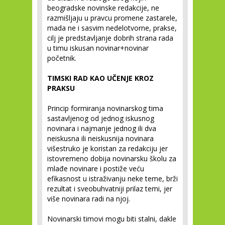
beogradske novinske redakcije, ne
razmišljaju u pravcu promene zastarele,
mada ne i sasvim nedelotvorne, prakse,
cilj je predstavljanje dobrih strana rada
u timu iskusan novinar+novinar
početnik.
TIMSKI RAD KAO UČENJE KROZ
PRAKSU
Princip formiranja novinarskog tima
sastavljenog od jednog iskusnog
novinara i najmanje jednog ili dva
neiskusna ili neiskusnija novinara
višestruko je koristan za redakciju jer
istovremeno dobija novinarsku školu za
mlađe novinare i postiže veću
efikasnost u istraživanju neke teme, brži
rezultat i sveobuhvatniji prilaz temi, jer
više novinara radi na njoj.
Novinarski timovi mogu biti stalni, dakle