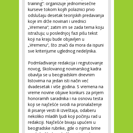
training“: organizuje jednomesečne
kurseve tokom kojih polaznici prvo
odslušaju desetak teorijskih predavanja
koje im drže novinari i urednici
„Vremena“; zatim im se zada tema koju
istražuju; u poslednjoj fazi pišu tekst
koji na kraju bude objavljen u
„Vremenu“, što znači da mora da ispuni
sve kriterijume uglednog nedeljnika.
Podmlađivanje redakcija i regrutovanje
novog, školovanog novinarskog kadra
obavlja se u beogradskim dnevnim
listovima na jedan isti način već
dvadesetak i više godina. S vremena na
vreme novine objave konkurs za prijem
honorarnih saradnika i na osnovu testa
koji se najčešće svodi na pronalaženje
ili pisanje vesti ili izveštaja, odaberu
nekoliko mladih ljudi koji počinju rad u
redakciji. Najčešće bivaju upućeni u
beogradske rubrike, gde o njima brine