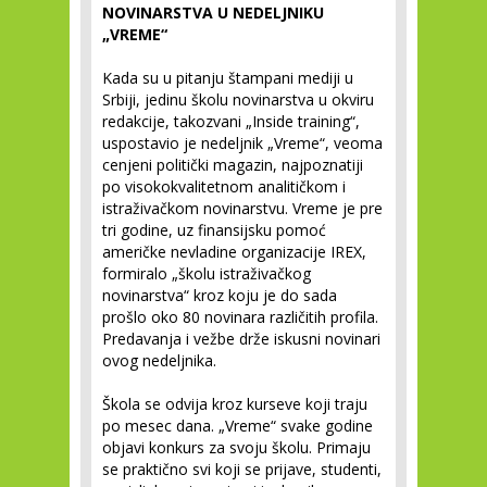
NOVINARSTVA U NEDELJNIKU
„VREME“
Kada su u pitanju štampani mediji u
Srbiji, jedinu školu novinarstva u okviru
redakcije, takozvani „Inside training“,
uspostavio je nedeljnik „Vreme“, veoma
cenjeni politički magazin, najpoznatiji
po visokokvalitetnom analitičkom i
istraživačkom novinarstvu. Vreme je pre
tri godine, uz finansijsku pomoć
američke nevladine organizacije IREX,
formiralo „školu istraživačkog
novinarstva“ kroz koju je do sada
prošlo oko 80 novinara različitih profila.
Predavanja i vežbe drže iskusni novinari
ovog nedeljnika.
Škola se odvija kroz kurseve koji traju
po mesec dana. „Vreme“ svake godine
objavi konkurs za svoju školu. Primaju
se praktično svi koji se prijave, studenti,