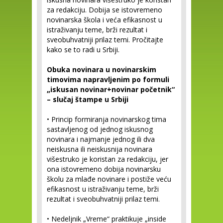
za redakciju. Dobija se istovremeno
novinarska škola i veća efikasnost u
istraživanju teme, brži rezultat i
sveobuhvatniji prilaz temi. Pročitajte
kako se to radi u Srbiji.
Obuka novinara u novinarskim
timovima napravljenim po formuli
„iskusan novinar+novinar početnik“
– slučaj štampe u Srbiji
• Princip formiranja novinarskog tima
sastavljenog od jednog iskusnog
novinara i najmanje jednog ili dva
neiskusna ili neiskusnija novinara
višestruko je koristan za redakciju, jer
ona istovremeno dobija novinarsku
školu za mlađe novinare i postiže veću
efikasnost u istraživanju teme, brži
rezultat i sveobuhvatniji prilaz temi.
• Nedeljnik „Vreme“ praktikuje „inside