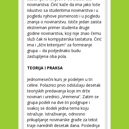
novinarstva. Ćirić kaže da ima jako loše
iskustvo sa studentima novinarstva i u
pogledu njihove pismenosti i u pogledu
znanja o novinarstvu. Ističe jedan zaista
ekstreman primer studenta druge
godine novinarstva, koji nije znao čemu
služi čak ni kompjuterska tastatura. Ćirić
ima i „lični kriterijum“ za formiranje
grupa – da podjednako budu
zastupljena oba pola.
TEORIJA I PRAKSA
Jednomesečni kurs je podeljen u tri
celine. Polaznici prvo odslušaju desetak
teorijskih predavanja koje im drže
novinari i urednici „Vremena“. Zatim se
grupa podeli na dve-tri podgrupe i
svakoj se dodeli jedna tema koju
istražuje. Istraživanje, odnosno
prikupljanje novinarske građe za tekst
traje narednih desetak dana. Poslednja