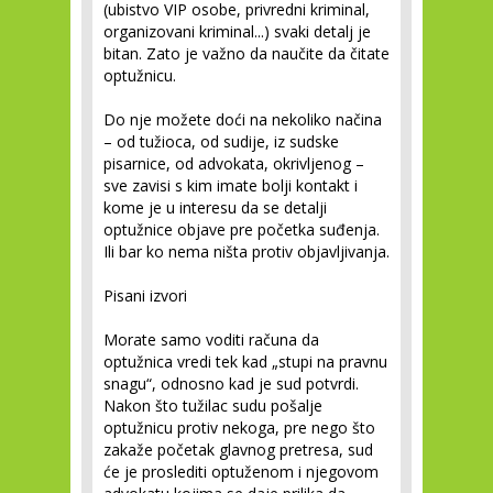
(ubistvo VIP osobe, privredni kriminal,
organizovani kriminal...) svaki detalj je
bitan. Zato je važno da naučite da čitate
optužnicu.
Do nje možete doći na nekoliko načina
– od tužioca, od sudije, iz sudske
pisarnice, od advokata, okrivljenog –
sve zavisi s kim imate bolji kontakt i
kome je u interesu da se detalji
optužnice objave pre početka suđenja.
Ili bar ko nema ništa protiv objavljivanja.
Pisani izvori
Morate samo voditi računa da
optužnica vredi tek kad „stupi na pravnu
snagu“, odnosno kad je sud potvrdi.
Nakon što tužilac sudu pošalje
optužnicu protiv nekoga, pre nego što
zakaže početak glavnog pretresa, sud
će je proslediti optuženom i njegovom