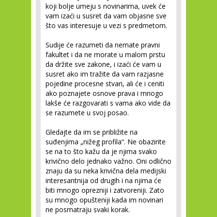
koji bolje umeju s novinarima, uvek će
vam izaći u susret da vam objasne sve
što vas interesuje u vezi s predmetom.
Sudije će razumeti da nemate pravni
fakultet i da ne morate u malom prstu
da držite sve zakone, i izaći će vam u
susret ako im tražite da vam razjasne
pojedine procesne stvari, ali će i ceniti
ako poznajete osnove prava i mnogo
lakše će razgovarati s vama ako vide da
se razumete u svoj posao.
Gledajte da im se približite na
suđenjima „nižeg profila“. Ne obazirite
se na to što kažu da je njima svako
krivično delo jednako važno. Oni odlično
znaju da su neka krivična dela medijski
interesantnija od drugih i na njima će
biti mnogo oprezniji i zatvoreniji. Zato
su mnogo opušteniji kada im novinari
ne posmatraju svaki korak.