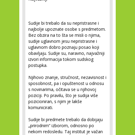
Sudije bi trebalo da su nepristrasne i
najbolje upoznate osobe s predmetom.
Bez obzira na to šta se misli o njima,
sudije uglavnom jesu nepristrasne i
uglavnom dobro poznaju posao koji
obavljaju. Sudije su, naravno, najvažniji
izvori informacija tokom sudskog
postupka.
Njihovo znanje, stručnost, nezavisnost i
sposobnost, pa i opuštenost u odnosu
s novinarima, očitava se u njihovoj
poziciji. Po pravilu, što je sudija više
pozicioniran, s njim je lakše
komunicirati.
Sudije bi predmete trebalo da dobijaju
„prirodnim“ izborom, odnosno po
nekom redosledu. Taj institut je važan