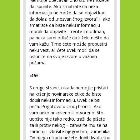
Nemojte obećavati ono što ne možete
da ispunite. Ako smatrate da neka
informacija ne može da se objavi kao
da dolazi od „nezvaničnog izvora“ ili ako
smatrate da biste neku informaciju
morali da objavite – recite im odmah,
pa neka sami odluče da li žele nešto da
vam kažu. Time ćete možda propustiti
neku vest, ali ćete uvek moći da se
oslonite na svoje izvore u važnim
pričama.
Stav
S druge strane, nikada nemojte pristati
na kršenje novinarske etike da biste
dobili neku informaciju. Uvek će biti
priča. Pogotovo u crnoj hronici. Ako
vam neko prikriveno ili otvoreno, što
uopšte nije tako retko, traži da pišete
za ili protiv nekog – zahvalite mu se na
saradnji i izbrišite njegov broj iz imenika.
Od njega nikada nećete dobiti kvalitetnu