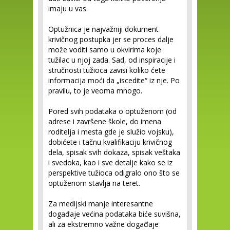
imaju u vas.
Optužnica je najvažniji dokument
krivičnog postupka jer se proces dalje
može voditi samo u okvirima koje
tužilac u njoj zada. Sad, od inspiracije i
stručnosti tužioca zavisi koliko ćete
informacija moći da „iscedite“ iz nje. Po
pravilu, to je veoma mnogo.
Pored svih podataka o optuženom (od
adrese i završene škole, do imena
roditelja i mesta gde je služio vojsku),
dobićete i tačnu kvalifikaciju krivičnog
dela, spisak svih dokaza, spisak veštaka
i svedoka, kao i sve detalje kako se iz
perspektive tužioca odigralo ono što se
optuženom stavlja na teret.
Za medijski manje interesantne
događaje većina podataka biće suvišna,
ali za ekstremno važne događaje