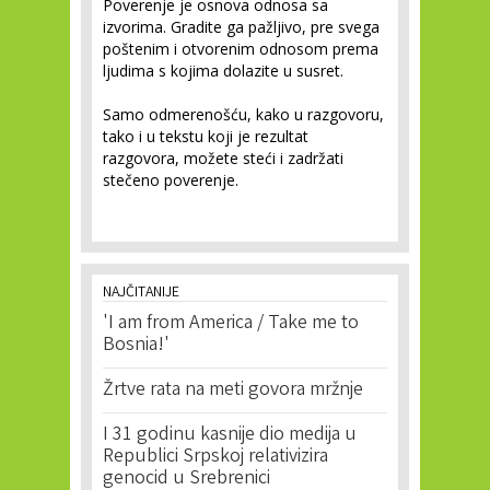
Poverenje je osnova odnosa sa
izvorima. Gradite ga pažljivo, pre svega
poštenim i otvorenim odnosom prema
ljudima s kojima dolazite u susret.
Samo odmerenošću, kako u razgovoru,
tako i u tekstu koji je rezultat
razgovora, možete steći i zadržati
stečeno poverenje.
NAJČITANIJE
'I am from America / Take me to
Bosnia!'
Žrtve rata na meti govora mržnje
I 31 godinu kasnije dio medija u
Republici Srpskoj relativizira
genocid u Srebrenici