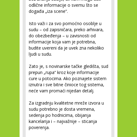
odlične informacije o svemu što se
događa „iza scene“.
Isto važi i za svo pomoćno osoblje u
sudu – od zapisničara, preko arhivara,
do obezbeđenja – u zavisnosti od
informacije koja vam je potrebna,
budite uvereni da je uvek zna nekoliko
ljudi u sudu.
Zato je, s novinarske tačke gledišta, sud
prepun „rupa“ kroz koje informacije
cure u potocima. Ako poznajete sistem
iznutra i sve bitne činioce tog sistema,
neće vam promaći nijedan detalj.
Za izgradnju kvalitetne mreže izvora u
sudu potrebno je dosta vremena,
sedenja po hodnicima, obijanja
kancelarija i – najvažnije – sticanja
poverenja.