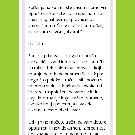
Suđenja na kojima ste prisutni samo vi i
optuženi iskoristite da se upoznate sa
sudijama, njihovim pripravnicima i
zapisničarima. Što vas više budu viđali,
to će vam se više „otvarati“.
Uz kafu
Sudijski pripravnici mogu biti odlični
nezvanični izvori informacija iz suda. To
su mladi, tek diplomirani pravnici, koji
moraju da odrade pripravnički staž pre
nego što polože stručni ispit i počnu s
radom u sudu, tužilaštvu ili advokaturi.
Uvek su raspoloženi da vam uz kafu
daju informacije koje tražite. Naravno,
ukoliko imaju poverenja u vas da
nikome nećete otkriti izvor.
Od njih ne možete tražiti da vam doture
optužnicu ili neki dokument iz predmeta
bez znanja sudije, ali vam mogu dati