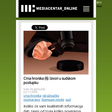
Skip to
BHS
main
ENG
content
Crna hronika (6): Izvori u sudskom
postupku
Ivan Angelovski
02/11/2009
crna hronika
istraživačko
novinarstvo
štampani mediji
sud
Koliko će vam kvalitetnih informacija
dati zavisi od toga koliko poverenja