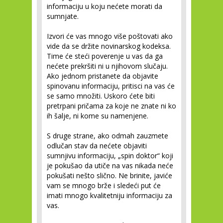
informaciju u koju nećete morati da
sumnjate.
Izvori će vas mnogo više poštovati ako
vide da se držite novinarskog kodeksa.
Time će steći poverenje u vas da ga
nećete prekršiti ni u njihovom slučaju.
Ako jednom pristanete da objavite
spinovanu informaciju, pritisci na vas će
se samo množiti. Uskoro ćete biti
pretrpani pričama za koje ne znate ni ko
ih šalje, ni kome su namenjene.
S druge strane, ako odmah zauzmete
odlučan stav da nećete objaviti
sumnjivu informaciju, „spin doktor“ koji
je pokušao da utiče na vas nikada neće
pokušati nešto slično. Ne brinite, javiće
vam se mnogo brže i sledeći put će
imati mnogo kvalitetniju informaciju za
vas.