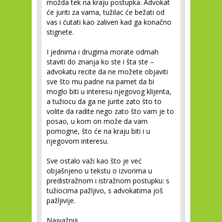
možda tek na kraju postupka. Advokat
će juriti za vama, tužilac će bežati od
vas i ćutati kao zaliven kad ga konačno
stignete.
I jednima i drugima morate odmah
staviti do znanja ko ste i šta ste –
advokatu recite da ne možete objaviti
sve što mu padne na pamet da bi
moglo biti u interesu njegovog klijenta,
a tužiocu da ga ne jurite zato što to
volite da radite nego zato što vam je to
posao, u kom on može da vam
pomogne, što će na kraju biti i u
njegovom interesu.
Sve ostalo važi kao što je već
objašnjeno u tekstu o izvorima u
predistražnom i istražnom postupku: s
tužiocima pažljivo, s advokatima još
pažljivije.
Najvažniji