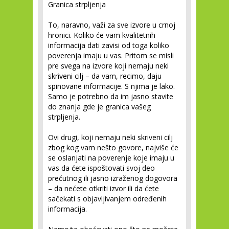
Granica strpljenja
To, naravno, važi za sve izvore u crnoj
hronici. Koliko će vam kvalitetnih
informacija dati zavisi od toga koliko
poverenja imaju u vas. Pritom se misli
pre svega na izvore koji nemaju neki
skriveni cilj – da vam, recimo, daju
spinovane informacije. S njima je lako.
Samo je potrebno da im jasno stavite
do znanja gde je granica vašeg
strpljenja.
Ovi drugi, koji nemaju neki skriveni cilj
zbog kog vam nešto govore, najviše će
se oslanjati na poverenje koje imaju u
vas da ćete ispoštovati svoj deo
prećutnog ili jasno izraženog dogovora
– da nećete otkriti izvor ili da ćete
sačekati s objavljivanjem određenih
informacija.