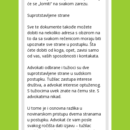
će se „lomiti“ na svakom zarezu.
Suprotstavljene strane
Sve te dokumente takođe možete
dobiti na nekoliko adresa s obzirom na
to da sa svakom rečenicom moraju biti
upoznate sve strane u postupku. Šta
ćete dobiti od koga, opet, zavisi samo
od vas, vaših sposobnosti i kontakata.
Advokati odbrane i tužioci su dve
suprotstavljene strane u sudskom
postupku. Tužilac zastupa interese
društva, a advokat interese optuženog.
S tužiocima uvek znate na čemu ste. S
advokatima nikad.
U tome je i osnovna razlika u
novinarskom pristupu dvema stranama
u postupku. Advokat će vam posle
svakog ročišta dati izjavu – tužilac