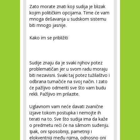
Zato morate znati koji sudija je blizak
kojim političkim opcijama. Time će vam
mnoga dešavanja u sudskom sistemu
biti mnogo jasnije.
Kako im se približiti
Sudije znaju da je svaki njihov potez
problematičan jer u svom radu moraju
biti nezavisni. Svaki taj potez tužilaštvo i
odbrana tumačiće na svoj način. I zato
će pažljivo odmeriti sve što vam budu
rekli. Pažljivo im prilazite.
Uglavnom vam neće davati zvanične
izjave tokom postupka i nemojte ih
terati na to. Sve što sudija ima da kaže
o predmetu reći će na sâmom suđenju.
Ipak, oni sposobniji, pametniji i
elokventniji među njima, odnosno oni