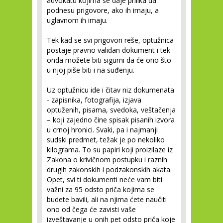
advokatu kojima se daje prilika da
podnesu prigovore, ako ih imaju, a
uglavnom ih imaju.
Tek kad se svi prigovori reše, optužnica
postaje pravno validan dokument i tek
onda možete biti sigurni da će ono što
u njoj piše biti i na suđenju.
Uz optužnicu ide i čitav niz dokumenata
- zapisnika, fotografija, izjava
optuženih, pisama, svedoka, veštačenja
– koji zajedno čine spisak pisanih izvora
u crnoj hronici. Svaki, pa i najmanji
sudski predmet, težak je po nekoliko
kilograma. To su papiri koji proizilaze iz
Zakona o krivičnom postupku i raznih
drugih zakonskih i podzakonskih akata.
Opet, svi ti dokumenti neće vam biti
važni za 95 odsto priča kojima se
budete bavili, ali na njima ćete naučiti
ono od čega će zavisti vaše
izveštavanje u onih pet odsto priča koje