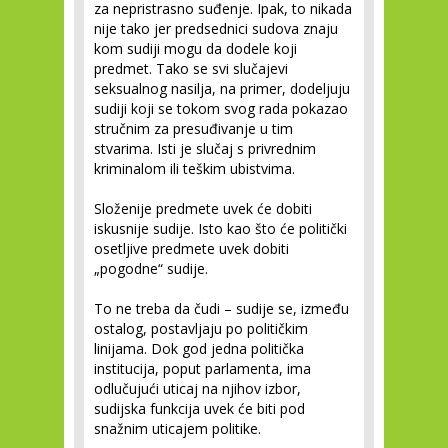
za nepristrasno suđenje. Ipak, to nikada
nije tako jer predsednici sudova znaju
kom sudiji mogu da dodele koji
predmet. Tako se svi slučajevi
seksualnog nasilja, na primer, dodeljuju
sudiji koji se tokom svog rada pokazao
stručnim za presuđivanje u tim
stvarima. Isti je slučaj s privrednim
kriminalom ili teškim ubistvima.
Složenije predmete uvek će dobiti
iskusnije sudije. Isto kao što će politički
osetljive predmete uvek dobiti
„pogodne“ sudije.
To ne treba da čudi – sudije se, između
ostalog, postavljaju po političkim
linijama. Dok god jedna politička
institucija, poput parlamenta, ima
odlučujući uticaj na njihov izbor,
sudijska funkcija uvek će biti pod
snažnim uticajem politike.