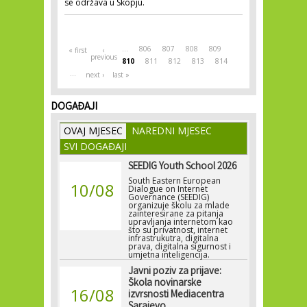
se održava u Skopju.
Pages
…
806
807
808
809
« first
‹
previous
810
811
812
813
814
…
next ›
last »
DOGAĐAJI
OVAJ MJESEC
NAREDNI MJESEC
SVI DOGAĐAJI
SEEDIG Youth School 2026
South Eastern European
10/08
Dialogue on Internet
Governance (SEEDIG)
organizuje školu za mlade
zainteresirane za pitanja
upravljanja internetom kao
što su privatnost, internet
infrastrukutra, digitalna
prava, digitalna sigurnost i
umjetna inteligencija.
Javni poziv za prijave:
Škola novinarske
16/08
izvrsnosti Mediacentra
Sarajevo