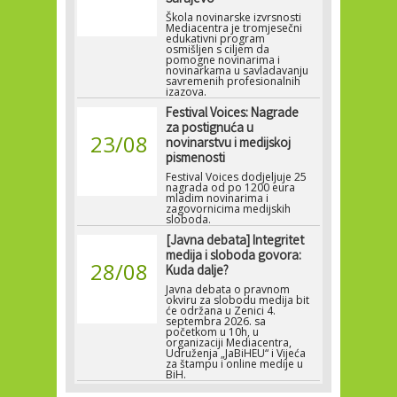
Škola novinarske izvrsnosti
Mediacentra je tromjesečni
edukativni program
osmišljen s ciljem da
pomogne novinarima i
novinarkama u savladavanju
savremenih profesionalnih
izazova.
Festival Voices: Nagrade
za postignuća u
23/08
novinarstvu i medijskoj
pismenosti
Festival Voices dodjeljuje 25
nagrada od po 1200 eura
mladim novinarima i
zagovornicima medijskih
sloboda.
[Javna debata] Integritet
medija i sloboda govora:
28/08
Kuda dalje?
Javna debata o pravnom
okviru za slobodu medija bit
će održana u Zenici 4.
septembra 2026. sa
početkom u 10h, u
organizaciji Mediacentra,
Udruženja „JaBiHEU“ i Vijeća
za štampu i online medije u
BiH.