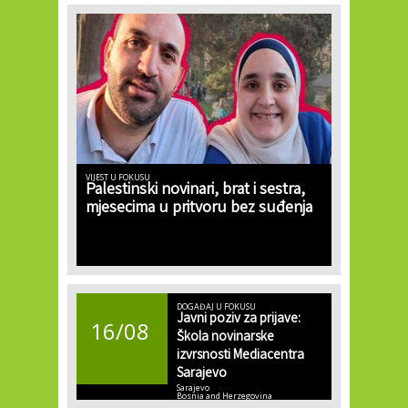
VIJEST U FOKUSU
Palestinski novinari, brat i sestra,
mjesecima u pritvoru bez suđenja
DOGAĐAJ U FOKUSU
Javni poziv za prijave:
16/08
Škola novinarske
izvrsnosti Mediacentra
Sarajevo
Sarajevo
Bosnia and Herzegovina