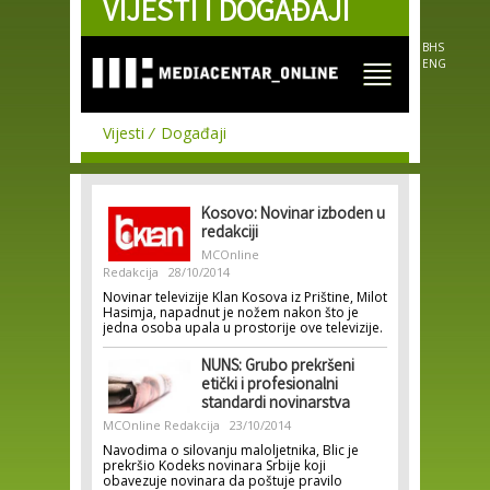
VIJESTI I DOGAĐAJI
Skip to
main
content
BHS
ENG
Vijesti
Događaji
Kosovo: Novinar izboden u
redakciji
MCOnline
Redakcija
28/10/2014
Novinar televizije Klan Kosova iz Prištine, Milot
Hasimja, napadnut je nožem nakon što je
jedna osoba upala u prostorije ove televizije.
NUNS: Grubo prekršeni
etički i profesionalni
standardi novinarstva
MCOnline Redakcija
23/10/2014
Navodima o silovanju maloljetnika, Blic je
prekršio Kodeks novinara Srbije koji
obavezuje novinara da poštuje pravilo