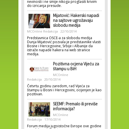
nevinosti i ne smije nikoga proglasiti krivim
do izricanja presude.
Mijatović: Hakerski napadi
na sajtove ugrožavaju
slobodu medija
MCOnline Redakcija
22/10/2014
Predstavnica OSCE-a za slobodu medija
Dunja Mijatović pozvala je predstavnike vlasti
Bosne i Hercegovine, Srbije i Albanije da
istraže napade hakera na web stranice
medija.
Pozitivna ocjena Vijeću za
štampu u BiH
MCOnline
Redakcija
20/10/2014
Četvrtu godinu zaredom, rad Vijeća za
štampu u Bosni i Hercegovini, ocijenjen je kao
pozitivan.
SEEMF: Premalo ili previše
informacija?
MCOnline
Redakcija
17/10/2014
Forum medija jugoistočne Evrope ove godine