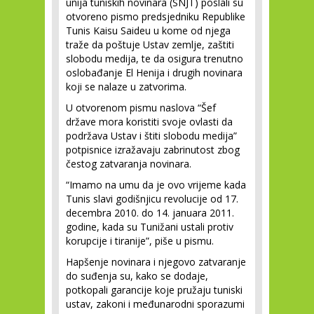
unija tuniskih novinara (SNJT) poslali su
otvoreno pismo predsjedniku Republike
Tunis Kaisu Saideu u kome od njega
traže da poštuje Ustav zemlje, zaštiti
slobodu medija, te da osigura trenutno
oslobađanje El Henija i drugih novinara
koji se nalaze u zatvorima.
U otvorenom pismu naslova “Šef
države mora koristiti svoje ovlasti da
podržava Ustav i štiti slobodu medija”
potpisnice izražavaju zabrinutost zbog
čestog zatvaranja novinara.
“Imamo na umu da je ovo vrijeme kada
Tunis slavi godišnjicu revolucije od 17.
decembra 2010. do 14. januara 2011.
godine, kada su Tunižani ustali protiv
korupcije i tiranije”, piše u pismu.
Hapšenje novinara i njegovo zatvaranje
do suđenja su, kako se dodaje,
potkopali garancije koje pružaju tuniski
ustav, zakoni i međunarodni sporazumi