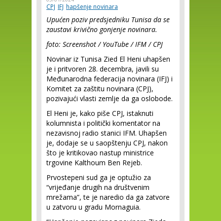
CPJ
IFJ
hapšenje novinara
Upućen poziv predsjedniku Tunisa da se
zaustavi krivično gonjenje novinara.
foto: Screenshot / YouTube / IFM / CPJ
Novinar iz Tunisa Zied El Heni uhapšen
je i pritvoren 28. decembra, javili su
Međunarodna federacija novinara (IFJ) i
Komitet za zaštitu novinara (CPJ),
pozivajući vlasti zemlje da ga oslobode.
El Heni je, kako piše CPJ, istaknuti
kolumnista i politički komentator na
nezavisnoj radio stanici IFM. Uhapšen
je, dodaje se u saopštenju CPJ, nakon
što je kritikovao nastup ministrice
trgovine Kalthoum Ben Rejeb.
Prvostepeni sud ga je optužio za
“vrijeđanje drugih na društvenim
mrežama”, te je naredio da ga zatvore
u zatvoru u gradu Mornaguia.