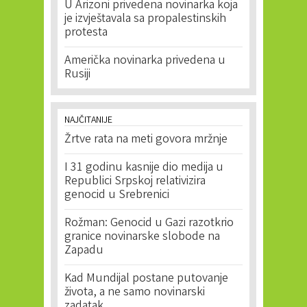
U Arizoni privedena novinarka koja
je izvještavala sa propalestinskih
protesta
Američka novinarka privedena u
Rusiji
NAJČITANIJE
Žrtve rata na meti govora mržnje
I 31 godinu kasnije dio medija u
Republici Srpskoj relativizira
genocid u Srebrenici
Rožman: Genocid u Gazi razotkrio
granice novinarske slobode na
Zapadu
Kad Mundijal postane putovanje
života, a ne samo novinarski
zadatak