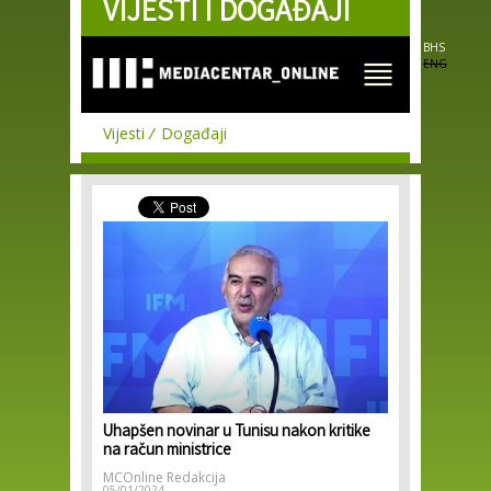
VIJESTI I DOGAĐAJI
Skip to
main
content
BHS
ENG
Vijesti
Događaji
Uhapšen novinar u Tunisu nakon kritike
na račun ministrice
MCOnline Redakcija
05/01/2024