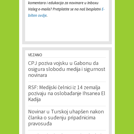
komentara i edukacija za novinare u Inboxu
Vašeg e-maila? Pretplatite se na naš besplatni
E-
bilten ovdje
.
VEZANO
CPJ poziva vojsku u Gabonu da
osigura slobodu medija i sigurnost
novinara
RSF: Medijski čelnici iz 14 zemalja
pozivaju na oslobađanje Ihsanea El
Kadija
Novinar u Turskoj uhapšen nakon
članka o suđenju pripadnicima
pravosuđa