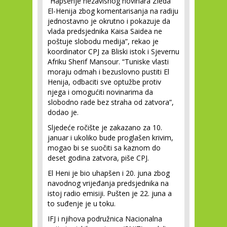
“Hapšenje nezavisnog novinara Zieda
El-Henija zbog komentarisanja na radiju
jednostavno je okrutno i pokazuje da
vlada predsjednika Kaisa Saidea ne
poštuje slobodu medija”, rekao je
koordinator CPJ za Bliski istok i Sjevernu
Afriku Sherif Mansour. “Tuniske vlasti
moraju odmah i bezuslovno pustiti El
Henija, odbaciti sve optužbe protiv
njega i omogućiti novinarima da
slobodno rade bez straha od zatvora”,
dodao je.
Sljedeće ročište je zakazano za 10.
januar i ukoliko bude proglašen krivim,
mogao bi se suočiti sa kaznom do
deset godina zatvora, piše CPJ.
El Heni je bio uhapšen i 20. juna zbog
navodnog vrijeđanja predsjednika na
istoj radio emisiji. Pušten je 22. juna a
to suđenje je u toku.
IFJ i njihova podružnica Nacionalna