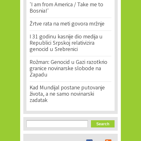
'I am from America / Take me to
Bosnia!'
Žrtve rata na meti govora mržnje
I 31 godinu kasnije dio medija u
Republici Srpskoj relativizira
genocid u Srebrenici
Rožman: Genocid u Gazi razotkrio
granice novinarske slobode na
Zapadu
Kad Mundijal postane putovanje
života, a ne samo novinarski
zadatak
Search form
Search