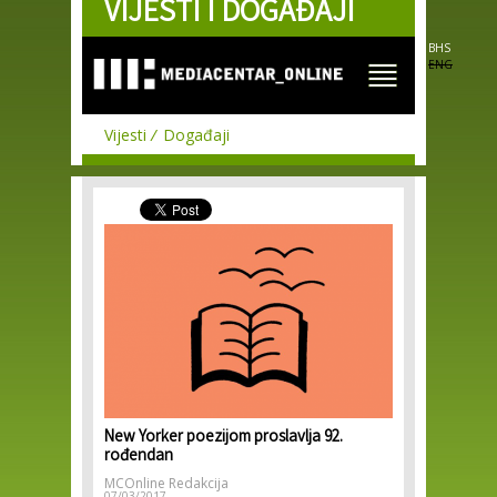
VIJESTI I DOGAĐAJI
Skip to
main
content
BHS
ENG
Vijesti
Događaji
New Yorker poezijom proslavlja 92.
rođendan
MCOnline Redakcija
07/03/2017