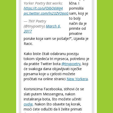
Yorker Poetry Bot works:
lična. I
https://t.co/uFDIbQ6Wg4
pomislila
pic.twitter.com/ln23ZVOpoG
sam, koji je
to bolji
— TNY Poetry
način da je
(@tnypoetry)
March 6,
primite od
2017
privatne
poruke koja vam se pošalje?”, izjavila je
Racic.
Kako biste čitali odabranu poeziju
tokom sljedeća tri mjeseca, potrebno je
da pratite Twitter bota
@tnypoetry
, koji
će svakoga dana objavljivati isječke
pjesama koje u cjelosti možete
pročitati na online stranici
New Yorkera
.
Korisnicima Facebooka, stihovi će se
slati putem Messengera, nakon
instaliranja bota, što možete učiniti
ovdje
. Nakon što obavite taj korak,
moći ćete odlučiti da li želite primati