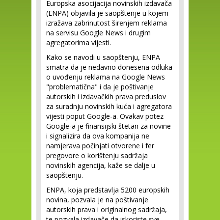
Europska asocijacija novinskih izdavača
(ENPA) objavila je saopštenje u kojem
izražava zabrinutost širenjem reklama
na servisu Google News i drugim
agregatorima vijesti.
Kako se navodi u saopštenju, ENPA
smatra da je nedavno donesena odluka
o uvođenju reklama na Google News
"problematična" i da je poštivanje
autorskih i izdavačkih prava preduslov
za suradnju novinskih kuća i agregatora
vijesti poput Google-a. Ovakav potez
Google-a je finansijski štetan za novine
i signalizira da ova kompanija ne
namjerava počinjati otvorene i fer
pregovore o korištenju sadržaja
novinskih agencija, kaže se dalje u
saopštenju.
ENPA, koja predstavlja 5200 europskih
novina, pozvala je na poštivanje
autorskih prava i originalnog sadržaja,
te pozvala izdavače da iskoriste sve