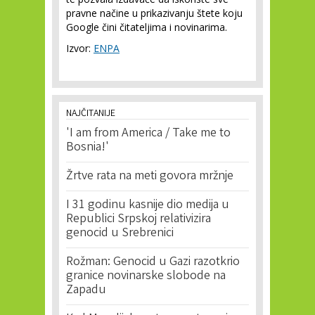
pravne načine u prikazivanju štete koju
Google čini čitateljima i novinarima.
Izvor:
ENPA
NAJČITANIJE
'I am from America / Take me to
Bosnia!'
Žrtve rata na meti govora mržnje
I 31 godinu kasnije dio medija u
Republici Srpskoj relativizira
genocid u Srebrenici
Rožman: Genocid u Gazi razotkrio
granice novinarske slobode na
Zapadu