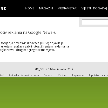
Skip to
main
HOME
MAGAZIN
MEDIAMETAR
VIJESTI I DOGAĐAJI
content
Search f
Search
otiv reklama na Google News-u
socijacija novinskih izdavača (ENPA) objavila je
 u kojem izražava zabrinutost širenjem reklama na
ogle News i drugim agregatorima vijesti.
MC_ONLINE © Mediacentar, 2014
tori
Autorska i izdavačka prava
Donatori
E-bilten
Impressum
Uputstva za aut