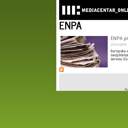
ENPA
ENPA pr
20/05/2009
Europska a
saopštenje
servisu Go
Au