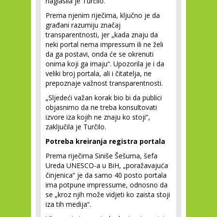
naglasila je Turčilo.
Prema njenim riječima, ključno je da
građani razumiju značaj
transparentnosti, jer „kada znaju da
neki portal nema impressum ili ne želi
da ga postavi, onda će se okrenuti
onima koji ga imaju“. Upozorila je i da
veliki broj portala, ali i čitatelja, ne
prepoznaje važnost transparentnosti.
„Sljedeći važan korak bio bi da publici
objasnimo da ne treba konsultovati
izvore iza kojih ne znaju ko stoji“,
zaključila je Turčilo.
Potreba kreiranja registra portala
Prema riječima Siniše Šešuma, šefa
Ureda UNESCO-a u BiH, „poražavajuća
činjenica“ je da samo 40 posto portala
ima potpune impressume, odnosno da
se „kroz njih može vidjeti ko zaista stoji
iza tih medija“.