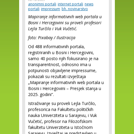
anonimni portali
internet portali
news
portali
impressum
bh. novinarstvo
Mapiranje informativnih web portala u
Bosni i Hercegovini su proveli profesori
Lejla Turčilo i Vuk Vučetić.
foto: Pixabay / Ilustracija
Od 488 informativnih portala,
registriranih u Bosni i Hercegovini,
samo 40 posto njih fokusirano je na
transparentnost, odnosno ima u
potpunosti objavljene impressume,
pokazali su rezultati izvještaja
„Mapiranje informativnih web portala u
Bosni i Hercegovini – Presjek stanja u
2025. godini“.
Istraživanje su proveli Lejla Turčilo,
profesorica na Fakultetu političkih
nauka Univerziteta u Sarajevu, i Vuk
Vučetić, profesor na Filozofskom
fakultetu Univerziteta u Istočnom
Sarajevu. Izvještaj je predstavljen u