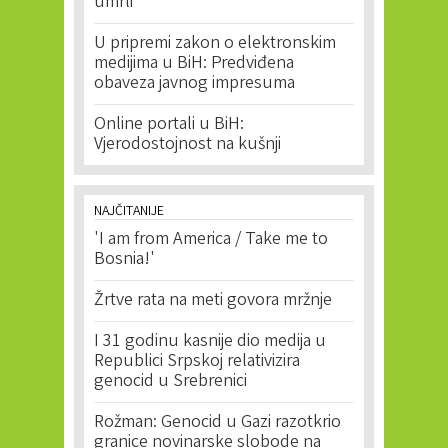
umrli"
U pripremi zakon o elektronskim
medijima u BiH: Predviđena
obaveza javnog impresuma
Online portali u BiH:
Vjerodostojnost na kušnji
NAJČITANIJE
'I am from America / Take me to
Bosnia!'
Žrtve rata na meti govora mržnje
I 31 godinu kasnije dio medija u
Republici Srpskoj relativizira
genocid u Srebrenici
Rožman: Genocid u Gazi razotkrio
granice novinarske slobode na