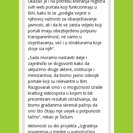
Ukazao je i na potrebu kreiranja registra
svih web portala koji funkcioniraju u
BiH, kako bi se „podigla svijest o
njihovoj važnosti za obavještavanje
javnosti, ali i da bi se zaista vidjelo koji
portali imaju obezbijeđenu potpunu
transparentnost, ne samo u
izvještavanju, već i u strukturama koje
stoje iza njih“.
„Sada moramo nastaviti dalje i
zajednički se dogovoriti kako da
uključimo druge aktere, institucije i
ministarstva, da bismo jasno izdvojili
portale koji su relevantni u BiH.
Razgovarali smo i o mogućnosti izrade
kratkog videospota u kojem bi bili
prezentirani rezultati istraživanja, da
bismo građanima skrenuli pažnju da
ono što čitaju nije uvijek u potpunosti
tačno“, rekao je Šešum.
Aktivnosti su dio projekta „Izgradnja
povjerenja u medije u jugoistočnoj