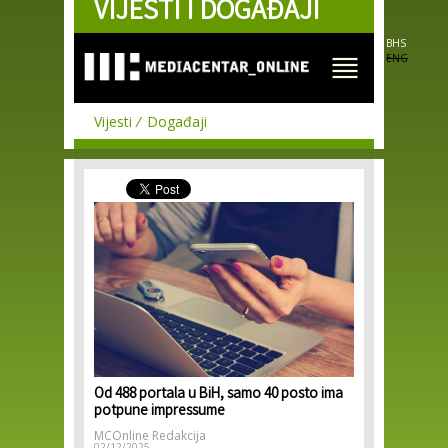
VIJESTI I DOGAĐAJI
Skip to
main
content
BHS
ENG
Vijesti
Događaji
Od 488 portala u BiH, samo 40 posto ima
potpune impressume
MCOnline Redakcija
02/12/2025