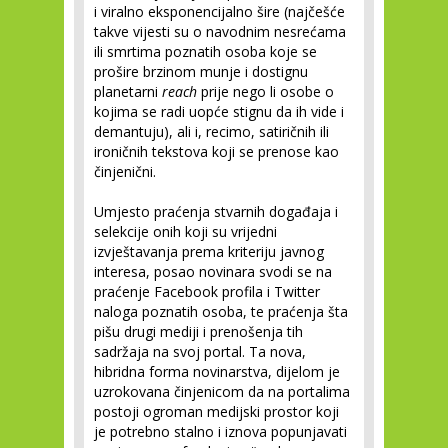
i viralno eksponencijalno šire (najčešće
takve vijesti su o navodnim nesrećama
ili smrtima poznatih osoba koje se
prošire brzinom munje i dostignu
planetarni
reach
prije nego li osobe o
kojima se radi uopće stignu da ih vide i
demantuju), ali i, recimo, satiričnih ili
ironičnih tekstova koji se prenose kao
činjenični.
Umjesto praćenja stvarnih događaja i
selekcije onih koji su vrijedni
izvještavanja prema kriteriju javnog
interesa, posao novinara svodi se na
praćenje Facebook profila i Twitter
naloga poznatih osoba, te praćenja šta
pišu drugi mediji i prenošenja tih
sadržaja na svoj portal. Ta nova,
hibridna forma novinarstva, dijelom je
uzrokovana činjenicom da na portalima
postoji ogroman medijski prostor koji
je potrebno stalno i iznova popunjavati