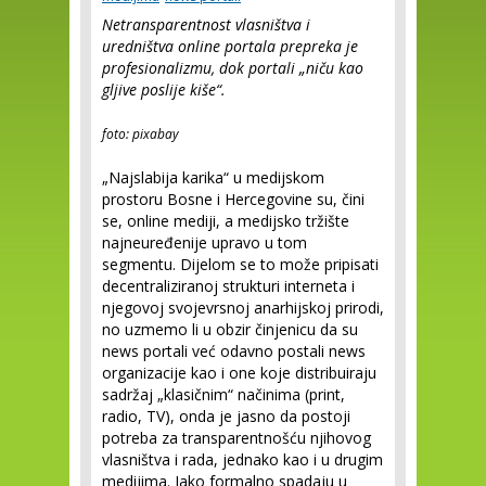
Netransparentnost vlasništva i
uredništva online portala prepreka je
profesionalizmu, dok portali „niču kao
gljive poslije kiše“.
foto: pixabay
„Najslabija karika“ u medijskom
prostoru Bosne i Hercegovine su, čini
se, online mediji, a medijsko tržište
najneuređenije upravo u tom
segmentu. Dijelom se to može pripisati
decentraliziranoj strukturi interneta i
njegovoj svojevrsnoj anarhijskoj prirodi,
no uzmemo li u obzir činjenicu da su
news portali već odavno postali news
organizacije kao i one koje distribuiraju
sadržaj „klasičnim“ načinima (print,
radio, TV), onda je jasno da postoji
potreba za transparentnošću njihovog
vlasništva i rada, jednako kao i u drugim
medijima. Iako formalno spadaju u