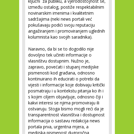
ključni za publiku, a vjerodostojnost se,
između ostalog, postiže respektabilnim
novinarskim imenima i kvalitetnim
sadržajima (neki news portali već
pokušavaju podići svoju reputaciju
angažiranjem i promoviranjem uglednih
kolumnista kao svojih saradnika).
Naravno, da bi se to dogodilo nije
dovoljno tek učiniti informacije o
vlasništvu dostupnim. Nužno je,
zapravo, povećati i stupanj medijske
pismenosti kod građana, odnosno
kontinuirano ih educirati o potrebi da
vijesti i informacije koje dobivaju kritički
posmatraju i u kontekstu pitanja ko ih i
s kojim ciljem objavljuje, odnosno čiji i
kakvi interesi se njima promoviraju ili
ostvaruju. Stoga bismo mogli reći da je
transparentnost vlasništva i dostupnost
informacija o sastavu redakcija news
portala prva, urgentna mjera, a
medijska pismenost dugoročna