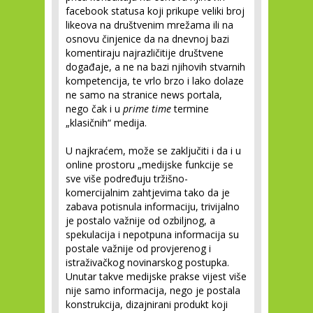
facebook statusa koji prikupe veliki broj
likeova na društvenim mrežama ili na
osnovu činjenice da na dnevnoj bazi
komentiraju najrazličitije društvene
događaje, a ne na bazi njihovih stvarnih
kompetencija, te vrlo brzo i lako dolaze
ne samo na stranice news portala,
nego čak i u
prime time
termine
„klasičnih“ medija.
U najkraćem, može se zaključiti i da i u
online prostoru „medijske funkcije se
sve više podređuju tržišno-
komercijalnim zahtjevima tako da je
zabava potisnula informaciju, trivijalno
je postalo važnije od ozbiljnog, a
spekulacija i nepotpuna informacija su
postale važnije od provjerenog i
istraživačkog novinarskog postupka.
Unutar takve medijske prakse vijest više
nije samo informacija, nego je postala
konstrukcija, dizajnirani produkt koji