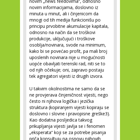
novim „news feedovima“, odnosno
novim informacijama, doslovno iz
minuta u minut, ali i činjenicom da
mnogi od tih medija funkcionišu po
principu prvobitne akumulacije kapitala,
odnosno na način da se troškovi
produkcije, uključujući i troškove
osoblja/novinara, svode na minimum,
kako bi se povećao profit, pa mali broj
uposlenih novinara nije u mogućnosti
uopće obavljati terenski rad, niti se to
od njih očekuje; oni, zapravo postaju
tek agregatori vijesti iz drugih izvora.
U takvim okolnostima ne samo da se
ne provjerava činjeničnost vijesti, nego
često ni njihova logička i jezička
struktura (kopiranjem vijesti kopiraju se
doslovno i slovne i pravopisne greške
3
).
Kao dodatna posljedica takvog
prikupljanja vijesti javlja se i fenomen
„eksperata“ koji se za potrebe pisanja
priča konsultuju na osnovu njihovih