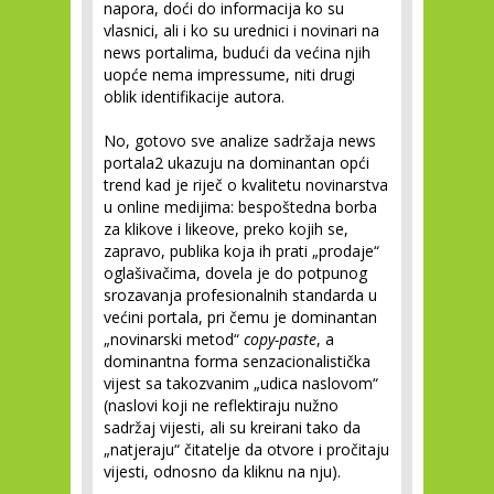
napora, doći do informacija ko su
vlasnici, ali i ko su urednici i novinari na
news portalima, budući da većina njih
uopće nema impressume, niti drugi
oblik identifikacije autora.
No, gotovo sve analize sadržaja news
portala
2
ukazuju na dominantan opći
trend kad je riječ o kvalitetu novinarstva
u online medijima: bespoštedna borba
za klikove i likeove, preko kojih se,
zapravo, publika koja ih prati „prodaje“
oglašivačima, dovela je do potpunog
srozavanja profesionalnih standarda u
većini portala, pri čemu je dominantan
„novinarski metod“
copy-paste
, a
dominantna forma senzacionalistička
vijest sa takozvanim „udica naslovom“
(naslovi koji ne reflektiraju nužno
sadržaj vijesti, ali su kreirani tako da
„natjeraju“ čitatelje da otvore i pročitaju
vijesti, odnosno da kliknu na nju).