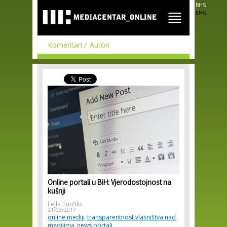
Skip to
BHS
main
ENG
content
Komentari
Autori
Online portali u BiH: Vjerodostojnost na
kušnji
Lejla Turčilo
21/03/2017
online mediji
transparentnost vlasništva nad
medijima
news portali