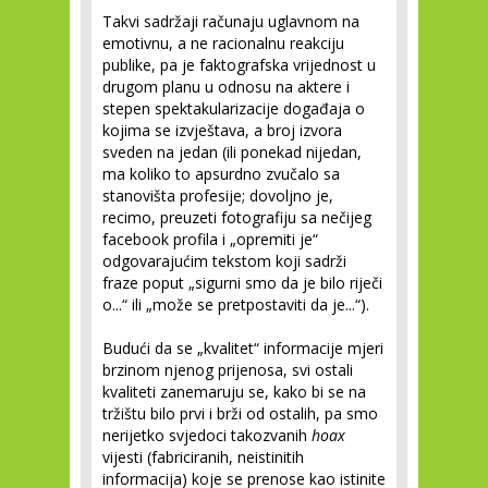
Takvi sadržaji računaju uglavnom na
emotivnu, a ne racionalnu reakciju
publike, pa je faktografska vrijednost u
drugom planu u odnosu na aktere i
stepen spektakularizacije događaja o
kojima se izvještava, a broj izvora
sveden na jedan (ili ponekad nijedan,
ma koliko to apsurdno zvučalo sa
stanovišta profesije; dovoljno je,
recimo, preuzeti fotografiju sa nečijeg
facebook profila i „opremiti je“
odgovarajućim tekstom koji sadrži
fraze poput „sigurni smo da je bilo riječi
o...“ ili „može se pretpostaviti da je...“).
Budući da se „kvalitet“ informacije mjeri
brzinom njenog prijenosa, svi ostali
kvaliteti zanemaruju se, kako bi se na
tržištu bilo prvi i brži od ostalih, pa smo
nerijetko svjedoci takozvanih
hoax
vijesti (fabriciranih, neistinitih
informacija) koje se prenose kao istinite