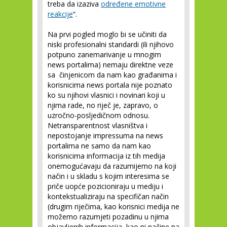
treba da izaziva
određene emotivne
reakcije
“.
Na prvi pogled moglo bi se učiniti da
niski profesionalni standardi (ili njihovo
potpuno zanemarivanje u mnogim
news portalima) nemaju direktne veze
sa činjenicom da nam kao građanima i
korisnicima news portala nije poznato
ko su njihovi vlasnici i novinari koji u
njima rade, no riječ je, zapravo, o
uzročno-posljedičnom odnosu.
Netransparentnost vlasništva i
nepostojanje impressuma na news
portalima ne samo da nam kao
korisnicima informacija iz tih medija
onemogućavaju da razumijemo na koji
način i u skladu s kojim interesima se
priče uopće pozicioniraju u mediju i
kontekstualiziraju na specifičan način
(drugim riječima, kao korisnici medija ne
možemo razumjeti pozadinu u njima
objavljenih informacija, kao ni načine na