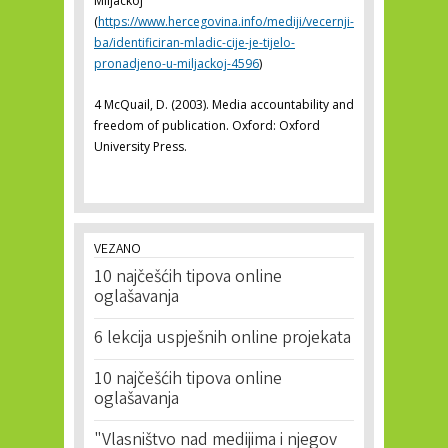
Miljackoj“
(
https://www.hercegovina.info/mediji/vecernji-
ba/identificiran-mladic-cije-je-tijelo-
pronadjeno-u-miljackoj-4596
)
4 McQuail, D. (2003). Media accountability and
freedom of publication. Oxford: Oxford
University Press.
VEZANO
10 najčešćih tipova online
oglašavanja
6 lekcija uspješnih online projekata
10 najčešćih tipova online
oglašavanja
"Vlasništvo nad medijima i njegov