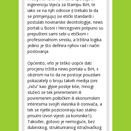
ingerenciju Vijeća za štampu BiH, te
iako se na njih odnose (i trebalo bi da
se primjenjuju) svi etički standardi i
postulati novinarske deontologije, news
portali u Bosni i Hercegovini potpuno su
prepušteni sami sebi u etičkom i
profesionalnom smislu, a tržišna logika
jedino je što definira njihov rad i način
poslovanja.
Općenito, vrlo je teško uopće dati
procjenu tržišta news portala u BiH, s
obzirom na to da ne postoje pouzdani
pokazatelji o broju takvih medija (oni
„niču“ kao gljive poslije kiše, mnogi
služeći se tek privremenim ili
povremenim političkim ili ekonomskim
interesima svojih vlasnika ili osnivača, a
tek se rijetki pozicioniraju kao stalno
prisutni izvori vijesti za korisnike
1
).
Također, gotovo je nemoguće, bez
dubinskog, strukturiranog istraživačkog