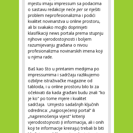
mjestu imaju impressum sa podacima
o sastavu redakcije neće
per se
riješiti
problem neprofesionalizma i podići
kvalitet novinarstva u online prostoru,
ali bi svakako moglo doprinijeti
klasifikaciji news portala prema stupnju
njihove vjerodostojnosti i boljem
razumijevanju građana o nivou
profesionalizma novinarskih imena koji
u njima rade.
Baš kao što u printanim medijima po
impressumima i sadržaju razlikujemo
ozbiljne istraživačke magazine od
tabloida, i u online prostoru bilo bi za
očekivati da kada građani budu znali "ko
je ko" po tome mjere i kvalitet
sadržaja. Umjesto sadašnjih ključnih
odrednica: „najposjećeniji portal“ ili
„najprenošenija vijest“ kriteriji
vjerodostojnosti (i informacija, ali i onih
koji te informacije kreiraju) trebali bi biti