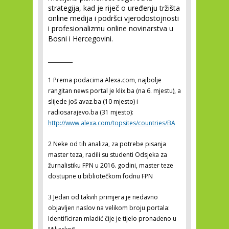
strategija, kad je riječ o uređenju tržišta
online medija i podršci vjerodostojnosti
i profesionalizmu online novinarstva u
Bosni i Hercegovini.
________
1 Prema podacima Alexa.com, najbolje
rangitan news portal je klix.ba (na 6. mjestu), a
slijede još avaz.ba (10 mjesto) i
radiosarajevo.ba (31 mjesto):
http://www.alexa.com/topsites/countries/BA
2 Neke od tih analiza, za potrebe pisanja
master teza, radili su studenti Odsjeka za
žurnalistiku FPN u 2016. godini, master teze
dostupne u bibliotečkom fodnu FPN
3 Jedan od takvih primjera je nedavno
objavljen naslov na velikom broju portala:
Identificiran mladić čije je tijelo pronađeno u