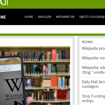
AJI
Skip to
main
content
HOME
MAGAZIN
MEDIAMETAR
VIJESTI I DOGAĐAJI
VEZANO
Wikipedia pro
Wikipedia: n
Wikipedia: vi
zbog "uređiva
Daily Mail že
zombijem
Stop Funding
mržnju