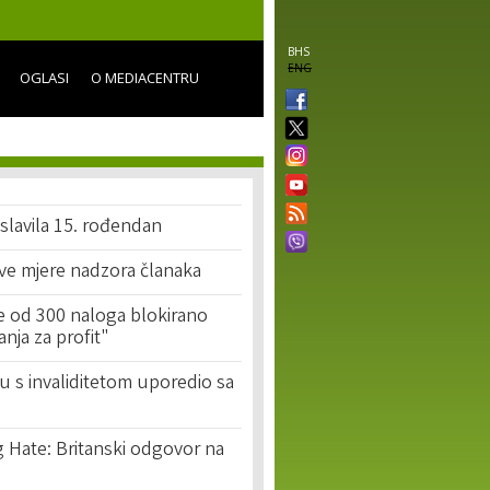
BHS
ENG
OGLASI
O MEDIACENTRU
slavila 15. rođendan
ove mjere nadzora članaka
še od 300 naloga blokirano
nja za profit"
nu s invaliditetom uporedio sa
 Hate: Britanski odgovor na