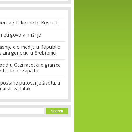
erica / Take me to Bosnia!'
 meti govora mržnje
asnije dio medija u Republici
ivizira genocid u Srebrenici
cid u Gazi razotkrio granice
lobode na Zapadu
postane putovanje života, a
narski zadatak
orm