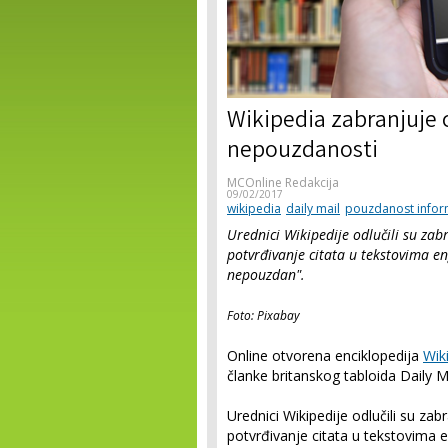
Wikipedia zabranjuje c
nepouzdanosti
MCOnline Redakcija
09/02/2017
wikipedia
daily mail
pouzdanost infor
Urednici Wikipedije odlučili su zab
potvrđivanje citata u tekstovima en
nepouzdan".
Foto: Pixabay
Online otvorena enciklopedija
Wik
članke britanskog tabloida Daily 
Urednici Wikipedije odlučili su zab
potvrđivanje citata u tekstovima e