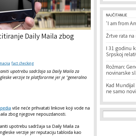
NAJČITANIJE
'I am from Am
itiranje Daily Maila zbog
Žrtve rata na
I 31 godinu k
Srpskoj relat
macija
fact checking
Rožman: Geno
raniti upotrebu sadržaja sa Daily Maila za
novinarske s
gleske verzije te platfororme jer je "generalno
Kad Mundijal 
ne samo novi
ipedia
više neće prihvatati linkove koji vode na
Search f
Search
Maila zbog njegove nepouzdanosti.
raniti upotrebu sadržaja sa Daily Maila za
ngleske verzije jer reputaciju tabloida kao