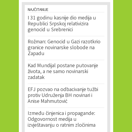
NAJČITANIJE
I 31 godinu kasnije dio medija u
Republici Srpskoj relativizira
genocid u Srebrenici
Rožman: Genocid u Gazi razotkrio
granice novinarske slobode na
Zapadu
Kad Mundijal postane putovanje
života, a ne samo novinarski
zadatak
EFJ pozvao na odbacivanje tužbi
protiv Udruženja BH novinari i
Anise Mahmutović
Između činjenica i propagande:
Odgovornost medija u
izvještavanju o ratnim zločinima