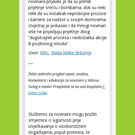
novinara prijavilo je da su primili
prijetnje smrću i bombama, dok su neki
rekli da su instalirali neprobojne prozore
i kamere za nadzor u svojim domovima.
Izvještaj je pokazao i da mnogi novinari
više ne prijavljuju prijetnje zbog
“dugotrajnih procesa i nedostatka akcije
ili pozitivnog ishoda”.
Izvor:
BBC
,
Vlada Velike Britanije
___
Želite sedmični pregled vijesti, analiza,
komentara i edukacija za novinare u Inboxu
Vašeg e-maila? Pretplatite se na naš besplatni
E-
bilten ovdje
.
Službenici za novinare mogu pružiti
smjernice o sigurnosti prije
izvještavanja o visokorizičnim
događajima, poput protesta, te