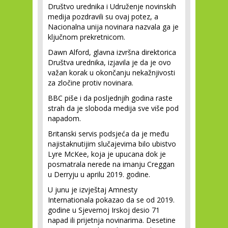
Društvo urednika i Udruženje novinskih
medija pozdravili su ovaj potez, a
Nacionalna unija novinara nazvala ga je
ključnom prekretnicom.
Dawn Alford, glavna izvršna direktorica
Društva urednika, izjavila je da je ovo
važan korak u okončanju nekažnjivosti
za zločine protiv novinara.
BBC piše i da posljednjih godina raste
strah da je sloboda medija sve više pod
napadom.
Britanski servis podsjeća da je među
najistaknutijim slučajevima bilo ubistvo
Lyre McKee, koja je upucana dok je
posmatrala nerede na imanju Creggan
u Derryju u aprilu 2019. godine.
U junu je izvještaj Amnesty
Internationala pokazao da se od 2019.
godine u Sjevernoj Irskoj desio 71
napad ili prijetnja novinarima. Desetine