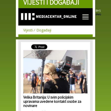
VIJESTI I DOGAĐAJI
Skip to
main
content
BHS
ENG
Vijesti
Događaji
Velika Britanija: U svim policijskim
upravama uvedene kontakt osobe za
novinare