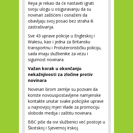
Reya je rekao da će nastaviti igrati
svoju ulogu u osiguravanju da su
novinari zaštićeni i osnaženi da
obavljaju svoj posao bez straha ili
zastrašivanja.
Sve 43 uprave policije u Engleskoj i
Walesu, kao i jedna za Britansku
transportnu i Protuterorističku policiju,
sada imaju službenike za vezu i
sigurnost novinara.
Važan korak u okončanju
nekažnjivosti za zločine protiv
novinara
Novinari širom zemlje su pozvani da
koriste novouspostavljene namjenske
kontakte unutar svake policijske uprave
u najnovijoj mjeri Vlade za promociju
slobode medija i zaštitu novinara.
BBC piše da ovi službenici već postoje u
Škotskoj i Sjevernoj Irskoj.