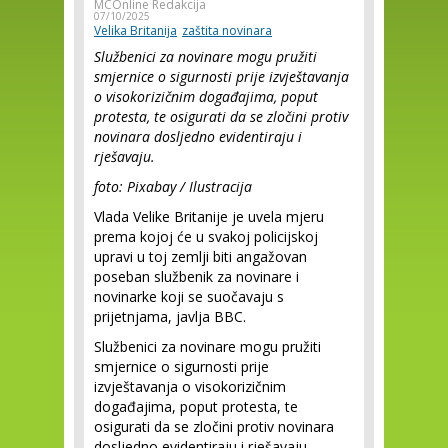
MCOnline Redakcija
07/10/2025
Velika Britanija
zaštita novinara
Službenici za novinare mogu pružiti
smjernice o sigurnosti prije izvještavanja
o visokorizičnim događajima, poput
protesta, te osigurati da se zločini protiv
novinara dosljedno evidentiraju i
rješavaju.
foto: Pixabay / Ilustracija
Vlada Velike Britanije je uvela mjeru
prema kojoj će u svakoj policijskoj
upravi u toj zemlji biti angažovan
poseban službenik za novinare i
novinarke koji se suočavaju s
prijetnjama, javlja BBC.
Službenici za novinare mogu pružiti
smjernice o sigurnosti prije
izvještavanja o visokorizičnim
događajima, poput protesta, te
osigurati da se zločini protiv novinara
dosljedno evidentiraju i rješavaju.