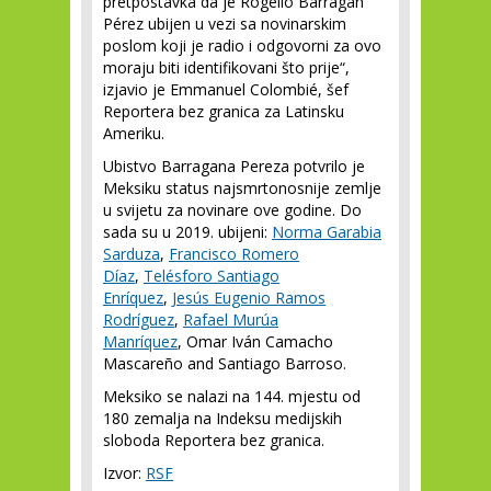
pretpostavka da je Rogelio Barragán
Pérez ubijen u vezi sa novinarskim
poslom koji je radio i odgovorni za ovo
moraju biti identifikovani što prije“,
izjavio je Emmanuel Colombié, šef
Reportera bez granica za Latinsku
Ameriku.
Ubistvo Barragana Pereza potvrilo je
Meksiku status najsmrtonosnije zemlje
u svijetu za novinare ove godine. Do
sada su u 2019. ubijeni:
Norma Garabia
Sarduza
,
Francisco Romero
Díaz
,
Telésforo Santiago
Enríquez
,
Jesús Eugenio Ramos
Rodríguez
,
Rafael Murúa
Manríquez
, Omar Iván Camacho
Mascareño and Santiago Barroso.
Meksiko se nalazi na 144. mjestu od
180 zemalja na Indeksu medijskih
sloboda Reportera bez granica.
Izvor:
RSF