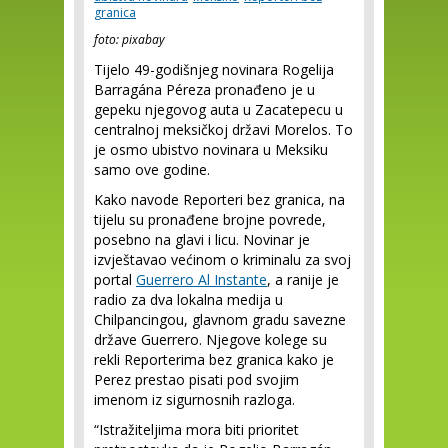
granica
foto: pixabay
Tijelo 49-godišnjeg novinara Rogelija
Barragána Péreza pronađeno je u
gepeku njegovog auta u Zacatepecu u
centralnoj meksičkoj državi Morelos. To
je osmo ubistvo novinara u Meksiku
samo ove godine.
Kako navode Reporteri bez granica, na
tijelu su pronađene brojne povrede,
posebno na glavi i licu. Novinar je
izvještavao većinom o kriminalu za svoj
portal
Guerrero Al Instante
, a ranije je
radio za dva lokalna medija u
Chilpancingou, glavnom gradu savezne
države Guerrero. Njegove kolege su
rekli Reporterima bez granica kako je
Perez prestao pisati pod svojim
imenom iz sigurnosnih razloga.
“Istražiteljima mora biti prioritet