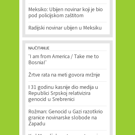
Meksiko: Ubijen novinar koji je bio
pod policijskom zaštitom
Radijski novinar ubijen u Meksiku
NAJČITANIJE
'I am from America / Take me to
Bosnia!'
Žrtve rata na meti govora mržnje
I 31 godinu kasnije dio medija u
Republici Srpskoj relativizira
genocid u Srebrenici
Rožman: Genocid u Gazi razotkrio
granice novinarske slobode na
Zapadu