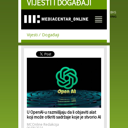
VIJESTI I DOGAĐAJI
Skip to
main
content
BHS
ENG
Vijesti
Događaji
U OpenAI-u razmišljaju da li objaviti alat
koji može otkriti sadržaje koje je stvorio AI
MCOnline Redakcija
06/08/2024