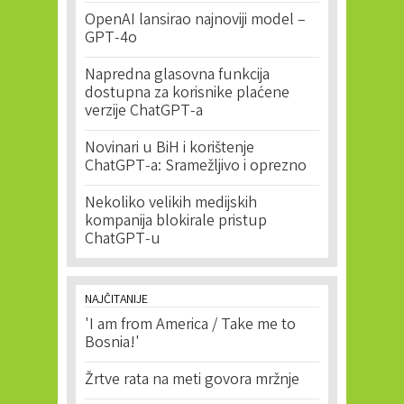
OpenAI lansirao najnoviji model –
GPT-4o
Napredna glasovna funkcija
dostupna za korisnike plaćene
verzije ChatGPT-a
Novinari u BiH i korištenje
ChatGPT-a: Sramežljivo i oprezno
Nekoliko velikih medijskih
kompanija blokirale pristup
ChatGPT-u
NAJČITANIJE
'I am from America / Take me to
Bosnia!'
Žrtve rata na meti govora mržnje