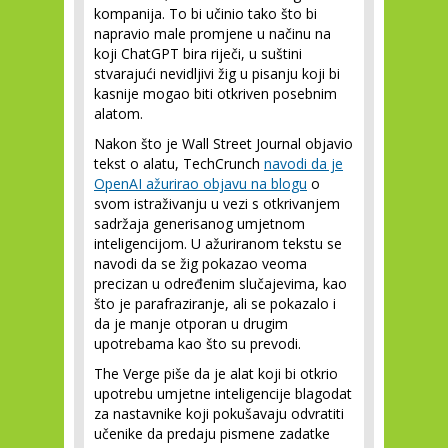
kompanija. To bi učinio tako što bi
napravio male promjene u načinu na
koji ChatGPT bira riječi, u suštini
stvarajući nevidljivi žig u pisanju koji bi
kasnije mogao biti otkriven posebnim
alatom.
Nakon što je Wall Street Journal objavio
tekst o alatu, TechCrunch
navodi da je
OpenAI ažurirao objavu na blogu
o
svom istraživanju u vezi s otkrivanjem
sadržaja generisanog umjetnom
inteligencijom. U ažuriranom tekstu se
navodi da se žig pokazao veoma
precizan u određenim slučajevima, kao
što je parafraziranje, ali se pokazalo i
da je manje otporan u drugim
upotrebama kao što su prevodi.
The Verge piše da je alat koji bi otkrio
upotrebu umjetne inteligencije blagodat
za nastavnike koji pokušavaju odvratiti
učenike da predaju pismene zadatke