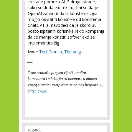
kreirane pomoću AI. S druge strane,
kako se dodaje u tekstu, čini se da je
OpenAI zabrinut da bi korištenje žiga
moglo odvratiti korisnike od korištenja
ChatGPT-a, navodeći da je skoro 30
posto ispitanih korisnika reklo kompaniji
da će manje koristiti softver ako se
implementira žig.
Izvor:
TechCrunch
,
The Verge
___
Želite sedmični pregled vijesti, analiza,
komentara i edukacija za novinare u Inboxu
Vašeg e-maila? Pretplatite se na naš besplatni
E-
bilten ovdje
.
VEZANO