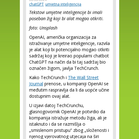
chatGPT
umjetna inteligencija
Tekstovi umjetne inteligencije bi imali
poseban žig koji bi alat mogao otkriti.
foto: Unsplash
OpenAI, američka organizacija za
istraživanje umjetne inteligencije, razvila
je alat koji bi potencijalno mogao otkriti
sadržaj koji je kreirao popularni chatbot
ChatGPT na način da bi taj sadržaj bio
označen žigom, javlja TechCrunch.
Kako TechCrunch i
The Wall Street
Journal
prenose, u kompaniji OpenAI se
međutim raspravlja da li da uopće učine
dostupnim ovaj alat.
U izjavi datoj TechCrunchu,
glasnogovornik OpenAI je potvrdio da
kompanija istražuje metodu žiga, ali je
istaknuto i da se razmišlja o
„smislenom pristupu” zbog „složenosti i
njenog vjerovatnog utjecaja na širi