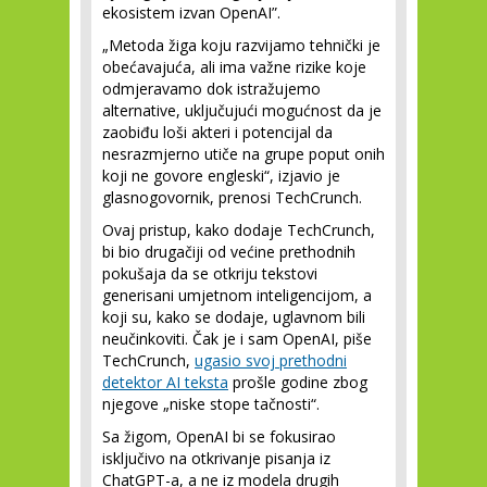
ekosistem izvan OpenAI”.
„Metoda žiga koju razvijamo tehnički je
obećavajuća, ali ima važne rizike koje
odmjeravamo dok istražujemo
alternative, uključujući mogućnost da je
zaobiđu loši akteri i potencijal da
nesrazmjerno utiče na grupe poput onih
koji ne govore engleski“, izjavio je
glasnogovornik, prenosi TechCrunch.
Ovaj pristup, kako dodaje TechCrunch,
bi bio drugačiji od većine prethodnih
pokušaja da se otkriju tekstovi
generisani umjetnom inteligencijom, a
koji su, kako se dodaje, uglavnom bili
neučinkoviti. Čak je i sam OpenAI, piše
TechCrunch,
ugasio svoj prethodni
detektor AI teksta
prošle godine zbog
njegove „niske stope tačnosti“.
Sa žigom, OpenAI bi se fokusirao
isključivo na otkrivanje pisanja iz
ChatGPT-a, a ne iz modela drugih