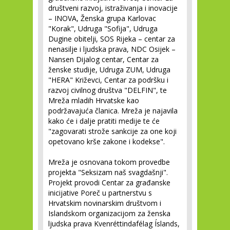
društveni razvoj, istraživanja i inovacije
– INOVA, Ženska grupa Karlovac
"Korak", Udruga "Sofija", Udruga
Dugine obitelji, SOS Rijeka – centar za
nenasilje i ljudska prava, NDC Osijek –
Nansen Dijalog centar, Centar za
ženske studije, Udruga ZUM, Udruga
"HERA" Križevci, Centar za podršku i
razvoj civilnog društva "DELFIN", te
Mreža mladih Hrvatske kao
podržavajuća članica. Mreža je najavila
kako će i dalje pratiti medije te će
"zagovarati strože sankcije za one koji
opetovano krše zakone i kodekse".
Mreža je osnovana tokom provedbe
projekta "Seksizam naš svagdašnji".
Projekt provodi Centar za građanske
inicijative Poreč u partnerstvu s
Hrvatskim novinarskim društvom i
Islandskom organizacijom za ženska
ljudska prava Kvenréttindafélag Íslands,