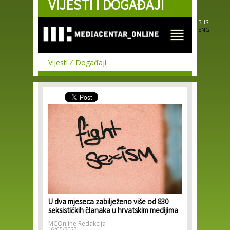
VIJESTI I DOGAĐAJI
Skip to
main
content
BHS
ENG
Vijesti
Događaji
U dva mjeseca zabilježeno više od 830
seksističkih članaka u hrvatskim medijima
MCOnline Redakcija
16/05/2023