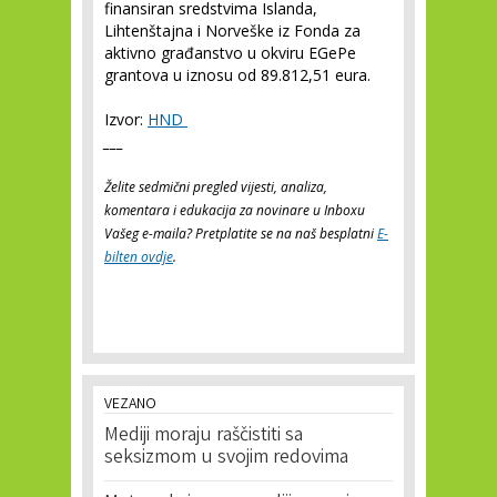
finansiran sredstvima Islanda,
Lihtenštajna i Norveške iz Fonda za
aktivno građanstvo u okviru EGePe
grantova u iznosu od 89.812,51 eura.
Izvor:
HND
___
Želite sedmični pregled vijesti, analiza,
komentara i edukacija za novinare u Inboxu
Vašeg e-maila? Pretplatite se na naš besplatni
E-
bilten ovdje
.
VEZANO
Mediji moraju raščistiti sa
seksizmom u svojim redovima