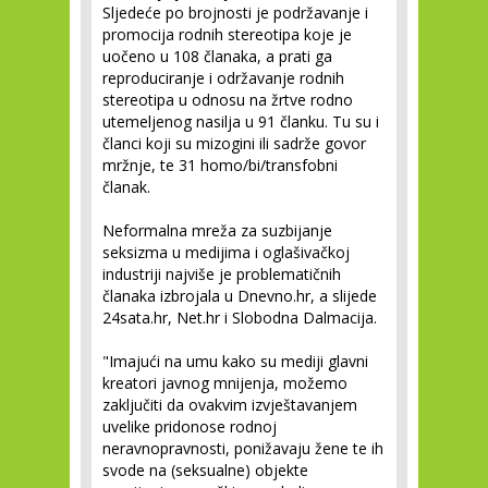
Sljedeće po brojnosti je podržavanje i
promocija rodnih stereotipa koje je
uočeno u 108 članaka, a prati ga
reproduciranje i održavanje rodnih
stereotipa u odnosu na žrtve rodno
utemeljenog nasilja u 91 članku. Tu su i
članci koji su mizogini ili sadrže govor
mržnje, te 31 homo/bi/transfobni
članak.
Neformalna mreža za suzbijanje
seksizma u medijima i oglašivačkoj
industriji najviše je problematičnih
članaka izbrojala u Dnevno.hr, a slijede
24sata.hr, Net.hr i Slobodna Dalmacija.
"Imajući na umu kako su mediji glavni
kreatori javnog mnijenja, možemo
zaključiti da ovakvim izvještavanjem
uvelike pridonose rodnoj
neravnopravnosti, ponižavaju žene te ih
svode na (seksualne) objekte