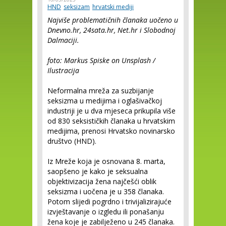
HND
seksizam
hrvatski mediji
Najviše problematičnih članaka uočeno u
Dnevno.hr, 24sata.hr, Net.hr i Slobodnoj
Dalmaciji.
foto: Markus Spiske on Unsplash /
Ilustracija
Neformalna mreža za suzbijanje
seksizma u medijima i oglašivačkoj
industriji je u dva mjeseca prikupila više
od 830 seksističkih članaka u hrvatskim
medijima, prenosi Hrvatsko novinarsko
društvo (HND).
Iz Mreže koja je osnovana 8. marta,
saopšeno je kako je seksualna
objektivizacija žena najčešći oblik
seksizma i uočena je u 358 članaka.
Potom slijedi pogrdno i trivijalizirajuće
izvještavanje o izgledu ili ponašanju
žena koje je zabilježeno u 245 članaka.