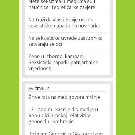
Mete seksizma u medijima su i
naučnice i teoretičarke zavjere
N1 traži da vlasti Srbije osude
seksističke napade na novinarku
Na seksističke uvrede zastupnika
zatvaraju se oči
Žene u izbornoj kampanji:
Seksistički napadi i patrijarhalne
vrijednosti
NAJČITANIJE
Žrtve rata na meti govora mržnje
I 31 godinu kasnije dio medija u
Republici Srpskoj relativizira
genocid u Srebrenici
Rožman: Genocid u Gazi razotkrio