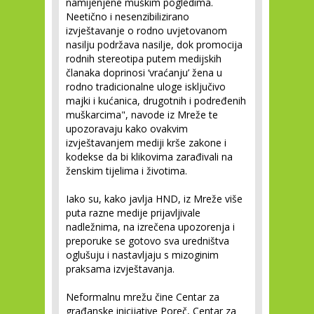
namijenjene muškim pogledima.
Neetično i nesenzibilizirano
izvještavanje o rodno uvjetovanom
nasilju podržava nasilje, dok promocija
rodnih stereotipa putem medijskih
članaka doprinosi ‘vraćanju’ žena u
rodno tradicionalne uloge isključivo
majki i kućanica, drugotnih i podređenih
muškarcima", navode iz Mreže te
upozoravaju kako ovakvim
izvještavanjem mediji krše zakone i
kodekse da bi klikovima zarađivali na
ženskim tijelima i životima.
Iako su, kako javlja HND, iz Mreže više
puta razne medije prijavljivale
nadležnima, na izrečena upozorenja i
preporuke se gotovo sva uredništva
oglušuju i nastavljaju s mizoginim
praksama izvještavanja.
Neformalnu mrežu čine Centar za
građanske inicijative Poreč, Centar za